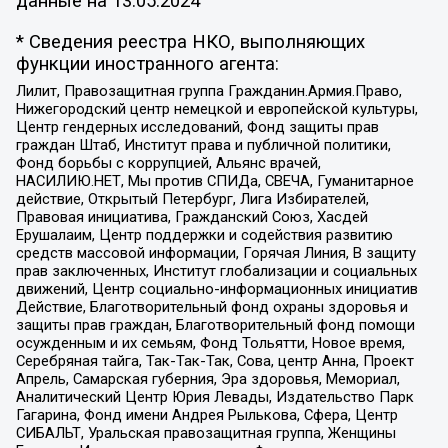
данные на
13.05.2024
* Сведения реестра НКО, выполняющих
функции иностранного агента:
Лилит, Правозащитная группа Гражданин.Армия.Право,
Нижегородский центр немецкой и европейской культуры,
Центр гендерных исследований, Фонд защиты прав
граждан Штаб, Институт права и публичной политики,
Фонд борьбы с коррупцией, Альянс врачей,
НАСИЛИЮ.НЕТ, Мы против СПИДа, СВЕЧА, Гуманитарное
действие, Открытый Петербург, Лига Избирателей,
Правовая инициатива, Гражданский Союз, Хасдей
Ерушалаим, Центр поддержки и содействия развитию
средств массовой информации, Горячая Линия, В защиту
прав заключенных, Институт глобализации и социальных
движений, Центр социально-информационных инициатив
Действие, Благотворительный фонд охраны здоровья и
защиты прав граждан, Благотворительный фонд помощи
осужденным и их семьям, Фонд Тольятти, Новое время,
Серебряная тайга, Так-Так-Так, Сова, центр Анна, Проект
Апрель, Самарская губерния, Эра здоровья, Мемориал,
Аналитический Центр Юрия Левады, Издательство Парк
Гагарина, Фонд имени Андрея Рылькова, Сфера, Центр
СИБАЛЬТ, Уральская правозащитная группа, Женщины