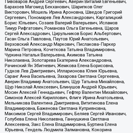
Пивоваров Андрей Сергеевич, Аверин Виталий Евгеньевич,
Барахоев Магомед Бекханович, Шарипков Олег
Викторович, Мошель Ирина Ароновна, Шведов Григорий
Сергеевич, Пономарев Лев Александрович, Каргалицкий
Борис Юльевич, Созаев Валерий Валерьевич, Исламов
Тимур Рифгатович, Романова Ольга Евгеньевна, Щаров
Сергей Алексадрович, Цирульников Борис Альбертович,
Гасан Ольга Павловна, Паутов Юрий Анатольевич,
Верховский Александр Маркович, Пислакова-Паркер
Марина Петровна, Кочеткова Татьяна Владимировна,
Чуркина Наталья Валерьевна, Акимова Татьяна
Николаевна, Золотарева Екатерина Александровна,
Рачинский Ян Збигневич, Жемкова Елена Борисовна,
Гудков Лев Дмитриевич, Илларионова Юлия Юрьевна,
Саранг Анна Васильевна, Захарова Светлана Сергеевна,
Аверин Владимир Анатольевич, Щур Татьяна Михайловна,
Щур Николай Алексеевич, Блинушов Андрей Юрьевич,
Мосин Алексей Геннадьевич, Гефтер Валентин Михайлович,
Симонов Алексей Кириллович, Флиге Ирина Анатольевна,
Мельникова Валентина Дмитриевна, Вититинова Елена
Владимировна, Баженова Светлана Куприяновна,
Максимов Сергей Владимирович, Беляев Сергей Иванович,
Голубева Елена Николаевна, Ганнушкина Светлана
Алексеевна, Закс Елена Владимировна, Буртина Елена
Юрьевна, Гендель Людмила Залмановна, Кокорина