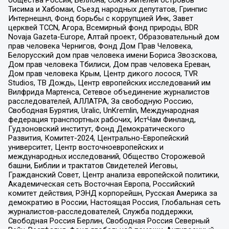
Тисима и Хабомаи, Съезд народных депутатов, Гринпис
Интернешнл, Фонд борьбы с коррупцией Инк, Завет
церквей TCCN, Агора, Всемирный фонд природы, BDR
Novaja Gazeta-Europe, Алтай проект, Образовательный дом
прав человека Чернигов, Фонд Дом Прав Человека,
Белорусский дом прав человека имени Бориса Звозскова,
Дом прав человека Тбилиси, Дом прав человека Ереван,
Дом прав человека Крым, Центр дикого лосося, TVR
Studios, ТВ Дождь, Центр европейских исследований им
Вилфрида Мартенса, Сетевое объединение журналистов
расследователей, АЛЛАТРА, За свободную Россию,
Свободная Бурятия, Uralic, UnKremlin, Международная
федерация транспортных рабочих, ИстЧам Финланд,
Гудзоновский институт, Фонд Демократического
Развития, Комитет-2024, Центрально-Европейский
университет, Центр восточноевропейских и
международных исследований, Общество Сторожевой
башни, Библии и трактатов Свидетелей Иеговы,
Гражданский Совет, Центр анализа европейской политики,
Академическая сеть Восточная Европа, Российский
комитет действия, РЭНД корпорейшн, Русская Америка за
демократию в России, Настоящая Россия, Глобальная сеть
журналистов-расследователей, Служба поддержки,
Свободная Россия Берлин, Свободная Россия Северный