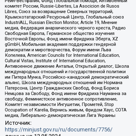
Рейн-Вестфалия, Фонд глобальной помощи, Антивоенный
комитет России, Russie-Libertes, La Asocicion de Rusos
Libres, Союз за возвращение Северных территорий,
Крымскотатарский Ресурсный Центр, Глобальный союз
IndustriALL, Russian Election Monitor, Article 19, Мнение
медиа, Федерация анархического черного креста, Радио
Свободная Европа, Германское общество изучения
Восточной Европы, Фонд имени Фридриха Эберта, XZ
gGmbH, Мобильная академия поддержки гендерной
демократии и миротворчества, Форум имени Льва
Копелева, American Councils for International Education,
Cultural Vistas, Institute of International Education,
Антивоенное движение Антальи, Открытый диалог, Школа
международных отношений и государственной политики
им Питера Мунка, Российско-канадский демократический
альянс, Школа международных отношений им Нормана
Патерсона, Центр Гражданских Свобод, Фонд Бориса
Немцова за Свободу, Фонд имени Фридриха Науманна за
свободу, Феминистское антивоенное сопротивление,
Комитет независимости Ингушетии, Прометей, Stop
Occupation of Karelia, Вернись живым, Фридом Хаус, СОТА
медиа, Либерально-демократическая Лига Украины
Источник:
https://minjust.gov.ru/ru/documents/7756/