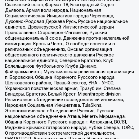
Славянский союз, Формат-18, Благородный Орден
Дьявола, Армия воли народа, Национальная
Социалистическая Инициатива города Череповца,
Духовно-Родовая Держава Русь, Русское национальное
единство, Древнерусской Инглистической церкви
Православных Староверов-Инглингов, Русский
общенациональный союз, Движение против нелегальной
иммиграции, Кровь и Честь, О свободе совести и о
религиозных объединениях, Омская организация
общественного политического движения Русское
национальное единство, Северное Братство, Клуб
Болельщиков Футбольного Клуба Динамо,
Файзрахманисты, Мусульманская религиозная организация
п. Боровский, Община Коренного Русского народа
Щелковского района, Правый сектор, УНА - УНСО,
Украинская повстанческая армия, Тризуб им. Степана
Бандеры, Братство, Белый Крест, Misanthropic division,
Религиозное объединение последователей инглиизма,
Народная Социальная Инициатива, TulaSkins,
Этнополитическое объединение Русские, Русское
национальное объединение Атака, Мечеть Мирмамеда,
Община Коренного Русского народа г. Астрахани, ВОЛЯ,
Меджлис крымскотатарского народа, Рубеж Севера, ТОЙС,
О противодействии экстремистской деятельности,
РЕВТАТПОД, Артподготовка, Штольц, В честь иконы