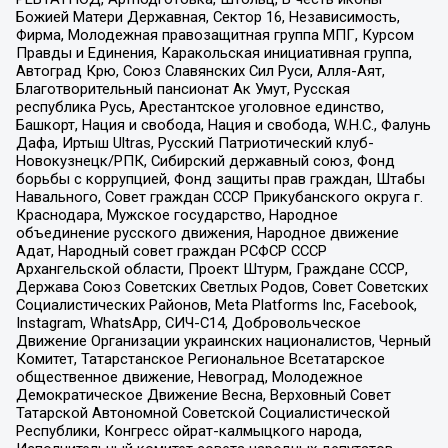
Божией Матери Державная, Сектор 16, Независимость,
Фирма, Молодежная правозащитная группа МПГ, Курсом
Правды и Единения, Каракольская инициативная группа,
Автоград Крю, Союз Славянских Сил Руси, Алля-Аят,
Благотворительный пансионат Ак Умут, Русская
республика Русь, Арестантское уголовное единство,
Башкорт, Нация и свобода, Нация и свобода, W.H.С., Фалунь
Дафа, Иртыш Ultras, Русский Патриотический клуб-
Новокузнецк/РПК, Сибирский державный союз, Фонд
борьбы с коррупцией, Фонд защиты прав граждан, Штабы
Навального, Совет граждан СССР Прикубанского округа г.
Краснодара, Мужское государство, Народное
объединение русского движения, Народное движение
Адат, Народный совет граждан РСФСР СССР
Архангельской области, Проект Штурм, Граждане СССР,
Держава Союз Советских Светлых Родов, Совет Советских
Социалистических Районов, Meta Platforms Inc, Facebook,
Instagram, WhatsApp, СИЧ-С14, Добровольческое
Движение Организации украинских националистов, Черный
Комитет, Татарстанское Региональное Всетатарское
общественное движение, Невоград, Молодежное
Демократическое Движение Весна, Верховный Совет
Татарской Автономной Советской Социалистической
Республики, Конгресс ойрат-калмыцкого народа,