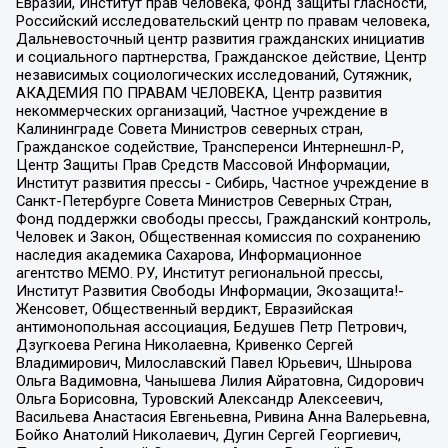
Евразии, Институт прав человека, Фонд защиты гласности,
Российский исследовательский центр по правам человека,
Дальневосточный центр развития гражданских инициатив
и социального партнерства, Гражданское действие, Центр
независимых социологических исследований, Сутяжник,
АКАДЕМИЯ ПО ПРАВАМ ЧЕЛОВЕКА, Центр развития
некоммерческих организаций, Частное учреждение в
Калининграде Совета Министров северных стран,
Гражданское содействие, Трансперенси Интернешнл-Р,
Центр Защиты Прав Средств Массовой Информации,
Институт развития прессы - Сибирь, Частное учреждение в
Санкт-Петербурге Совета Министров Северных Стран,
Фонд поддержки свободы прессы, Гражданский контроль,
Человек и Закон, Общественная комиссия по сохранению
наследия академика Сахарова, Информационное
агентство МЕМО. РУ, Институт региональной прессы,
Институт Развития Свободы Информации, Экозащита!-
Женсовет, Общественный вердикт, Евразийская
антимонопольная ассоциация, Бедушев Петр Петрович,
Дзугкоева Регина Николаевна, Кривенко Сергей
Владимирович, Милославский Павел Юрьевич, Шнырова
Ольга Вадимовна, Чанышева Лилия Айратовна, Сидорович
Ольга Борисовна, Туровский Александр Алексеевич,
Васильева Анастасия Евгеньевна, Ривина Анна Валерьевна,
Бойко Анатолий Николаевич, Дугин Сергей Георгиевич,