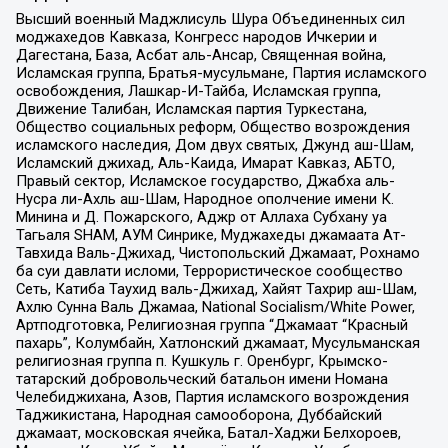
Высший военный Маджлисуль Шура Объединенных сил
моджахедов Кавказа, Конгресс народов Ичкерии и
Дагестана, База, Асбат аль-Ансар, Священная война,
Исламская группа, Братья-мусульмане, Партия исламского
освобождения, Лашкар-И-Тайба, Исламская группа,
Движение Талибан, Исламская партия Туркестана,
Общество социальных реформ, Общество возрождения
исламского наследия, Дом двух святых, Джунд аш-Шам,
Исламский джихад, Аль-Каида, Имарат Кавказ, АБТО,
Правый сектор, Исламское государство, Джабха аль-
Нусра ли-Ахль аш-Шам, Народное ополчение имени К.
Минина и Д. Пожарского, Аджр от Аллаха Субхану уа
Тагьаля SHAM, АУМ Синрике, Муджахеды джамаата Ат-
Тавхида Валь-Джихад, Чистопольский Джамаат, Рохнамо
ба суи давлати исломи, Террористическое сообщество
Сеть, Катиба Таухид валь-Джихад, Хайят Тахрир аш-Шам,
Ахлю Сунна Валь Джамаа, National Socialism/White Power,
Артподготовка, Религиозная группа “Джамаат “Красный
пахарь”, Колумбайн, Хатлонский джамаат, Мусульманская
религиозная группа п. Кушкуль г. Оренбург, Крымско-
татарский добровольческий батальон имени Номана
Челебиджихана, Азов, Партия исламского возрождения
Таджикистана, Народная самооборона, Дуббайский
джамаат, московская ячейка, Батал-Хаджи Белхороев,