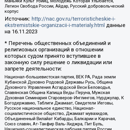
Маньяки Культ Убийц, Молодёжь Которая Улыбается,
Легион Свобода России, Айдар, Русский добровольческий
корпус
Источник:
http://nac.gov.ru/terroristicheskie-i-
ekstremistskie-organizacii-i-materialy.html
данные
на
16.11.2023
* Перечень общественных объединений и
религиозных организаций в отношении
которых судом принято вступившее в
законную силу решение о ликвидации или
запрете деятельности:
Национал-большевистская партия, ВЕК РА, Рада земли
Кубанской Духовно Родовой Державы Русь, Община
Духовного Управления Асгардской Веси Беловодья,
Славянская Община Капища Веды Перуна, Мужская
Духовная Семинария Староверов-Инглингов, Нурджулар, К
Богодержавию, Таблиги Джамаат, Свидетели Иеговы,
Русское национальное единство, Национал-
социалистическое общество, Джамаат мувахидов,
Объединенный Вилайат Кабарды, Балкарии и Карачая,
Союз славян, Ат-Такфир Валь-Хиджра, Пит Буль,
Национал-социалистическая рабочая партия России,