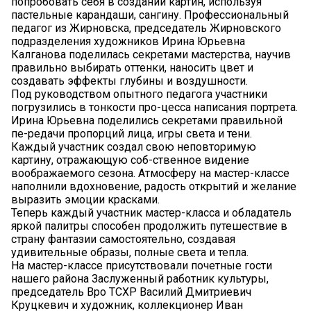
попробовать себя в создании картин, используя
пастельные карандаши, сангину. Профессиональный
педагог из Жирновска, председатель Жирновского
подразделения художников Ирина Юрьевна
Калганова поделилась секретами мастерства, научив
правильно выбирать оттенки, наносить цвет и
создавать эффекты глубины и воздушности.
Под руководством опытного педагога участники
погрузились в тонкости про-цесса написания портрета.
Ирина Юрьевна поделились секретами правильной
пе-редачи пропорций лица, игры света и тени.
Каждый участник создал свою неповторимую
картину, отражающую соб-ственное видение
воображаемого сезона. Атмосферу на мастер-классе
наполнили вдохновение, радость открытий и желание
выразить эмоции красками.
Теперь каждый участник мастер-класса и обладатель
яркой палитры способен продолжить путешествие в
страну фантазии самостоятельно, создавая
удивительные образы, полные света и тепла.
На мастер-классе присутствовали почетные гости
нашего района Заслуженный работник культуры,
председатель Вро ТСХР Василий Дмитриевич
Круцкевич и художник, коллекционер Иван