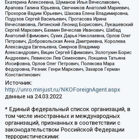
Екатерина Алексеевна, Шуманов Илья Вячеславович,
Арапова Галина Юрьевна, Свечников Анатолий Мариевич,
Прохоров Вадим Юрьевич, Шахова Елена Владимировна,
Подузов Сергей Васильевич, Протасова Ирина
Вячеславовна, Литинский Леонид Борисович, Лукашевский
Сергей Маркович, Бахмин Вячеслав Иванович, Шабад
Анатолий Ефимович, Сухих Дарья Николаевна, Орлов Олег
Петрович, Добровольская Анна Дмитриевна, Королева
Александра Евгеньевна, Смирнов Владимир
Александрович, Вицин Сергей Ефимович, Золотухин Борис
Андреевич, Левинсон Лев Семенович, Локшина Татьяна
Иосифовна, Орлов Олег Петрович, Полякова Мара
Федоровна, Резник Генри Маркович, Захаров Герман
Константинович
Источник:
http://unro.minjust.ru/NKOForeignAgent.aspx
данные на
24.03.2022
* Единый федеральный список организаций, в
том числе иностранных и международных
организаций, признанных в соответствии с
законодательством Российской Федерации
террористическими: