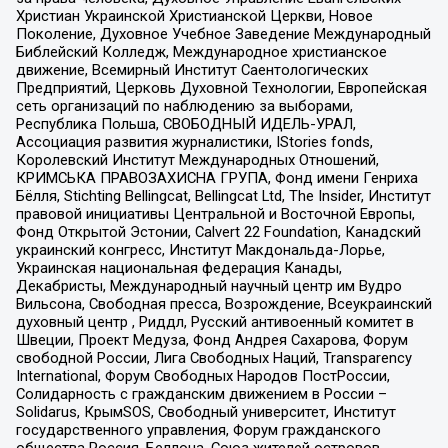
Христиан Украинской Христианской Церкви, Новое
Поколение, Духовное Учебное Заведение Международный
Библейский Колледж, Международное христианское
движение, Всемирный Институт Саентологических
Предприятий, Церковь Духовной Технологии, Европейская
сеть организаций по наблюдению за выборами,
Республика Польша, СВОБОДНЫЙ ИДЕЛЬ-УРАЛ,
Ассоциация развития журналистики, IStories fonds,
Королевский Институт Международных Отношений,
КРИМСЬКА ПРАВОЗАХИСНА ГРУПА, Фонд имени Генриха
Бёлля, Stichting Bellingcat, Bellingcat Ltd, The Insider, Институт
правовой инициативы Центральной и Восточной Европы,
Фонд Открытой Эстонии, Calvert 22 Foundation, Канадский
украинский конгресс, Институт Макдональда-Лорье,
Украинская национальная федерация Канады,
Декабристы, Международный научный центр им Вудро
Вильсона, Свободная пресса, Возрождение, Всеукраинский
духовный центр , Риддл, Русский антивоенный комитет в
Швеции, Проект Медуза, Фонд Андрея Сахарова, Форум
свободной России, Лига Свободных Наций, Transparеncy
International, Форум Свободных Народов ПостРоссии,
Солидарность с гражданским движением в России –
Solidarus, КрымSOS, Свободный университет, Институт
государственного управления, Форум гражданского
общества Россия, Беллона, Союз жителей островов