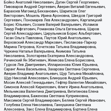
Бойко Анатолий Николаевич, Дугин Сергей Георгиевич,
Пивоваров Андрей Сергеевич, Аверин Виталий Евгеньевич,
Барахоев Магомед Бекханович, Шарипков Олег
Викторович, Мошель Ирина Ароновна, Шведов Григорий
Сергеевич, Пономарев Лев Александрович, Каргалицкий
Борис Юльевич, Созаев Валерий Валерьевич, Исламов
Тимур Рифгатович, Романова Ольга Евгеньевна, Щаров
Сергей Алексадрович, Цирульников Борис Альбертович,
Гасан Ольга Павловна, Паутов Юрий Анатольевич,
Верховский Александр Маркович, Пислакова-Паркер
Марина Петровна, Кочеткова Татьяна Владимировна,
Чуркина Наталья Валерьевна, Акимова Татьяна
Николаевна, Золотарева Екатерина Александровна,
Рачинский Ян Збигневич, Жемкова Елена Борисовна,
Гудков Лев Дмитриевич, Илларионова Юлия Юрьевна,
Саранг Анна Васильевна, Захарова Светлана Сергеевна,
Аверин Владимир Анатольевич, Щур Татьяна Михайловна,
Щур Николай Алексеевич, Блинушов Андрей Юрьевич,
Мосин Алексей Геннадьевич, Гефтер Валентин Михайлович,
Симонов Алексей Кириллович, Флиге Ирина Анатольевна,
Мельникова Валентина Дмитриевна, Вититинова Елена
Владимировна, Баженова Светлана Куприяновна,
Максимов Сергей Владимирович, Беляев Сергей Иванович,
Голубева Елена Николаевна, Ганнушкина Светлана
Алексеевна, Закс Елена Владимировна, Буртина Елена