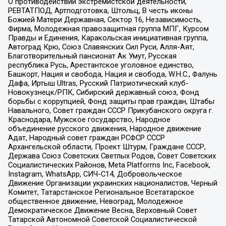
О противодействии экстремистской деятельности,
РЕВТАТПОД, Артподготовка, Штольц, В честь иконы
Божией Матери Державная, Сектор 16, Независимость,
Фирма, Молодежная правозащитная группа МПГ, Курсом
Правды и Единения, Каракольская инициативная группа,
Автоград Крю, Союз Славянских Сил Руси, Алля-Аят,
Благотворительный пансионат Ак Умут, Русская
республика Русь, Арестантское уголовное единство,
Башкорт, Нация и свобода, Нация и свобода, W.H.С., Фалунь
Дафа, Иртыш Ultras, Русский Патриотический клуб-
Новокузнецк/РПК, Сибирский державный союз, Фонд
борьбы с коррупцией, Фонд защиты прав граждан, Штабы
Навального, Совет граждан СССР Прикубанского округа г.
Краснодара, Мужское государство, Народное
объединение русского движения, Народное движение
Адат, Народный совет граждан РСФСР СССР
Архангельской области, Проект Штурм, Граждане СССР,
Держава Союз Советских Светлых Родов, Совет Советских
Социалистических Районов, Meta Platforms Inc, Facebook,
Instagram, WhatsApp, СИЧ-С14, Добровольческое
Движение Организации украинских националистов, Черный
Комитет, Татарстанское Региональное Всетатарское
общественное движение, Невоград, Молодежное
Демократическое Движение Весна, Верховный Совет
Татарской Автономной Советской Социалистической