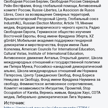
Свободная Россия Берлин, Свободная Россия Северный
Рейн-Вестфалия, Фонд глобальной помощи, Антивоенный
комитет России, Russie-Libertes, La Asocicion de Rusos
Libres, Союз за возвращение Северных территорий,
Крымскотатарский Ресурсный Центр, Глобальный союз
IndustriALL, Russian Election Monitor, Article 19, Мнение
медиа, Федерация анархического черного креста, Радио
Свободная Европа, Германское общество изучения
Восточной Европы, Фонд имени Фридриха Эберта, XZ
gGmbH, Мобильная академия поддержки гендерной
демократии и миротворчества, Форум имени Льва
Копелева, American Councils for International Education,
Cultural Vistas, Institute of International Education,
Антивоенное движение Антальи, Открытый диалог, Школа
международных отношений и государственной политики
им Питера Мунка, Российско-канадский демократический
альянс, Школа международных отношений им Нормана
Патерсона, Центр Гражданских Свобод, Фонд Бориса
Немцова за Свободу, Фонд имени Фридриха Науманна за
свободу, Феминистское антивоенное сопротивление,
Комитет независимости Ингушетии, Прометей, Stop
Occupation of Karelia, Вернись живым, Фридом Хаус, СОТА
медиа, Либерально-демократическая Лига Украины
Источник: