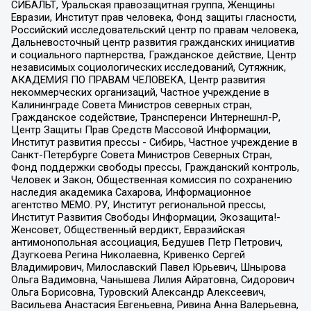
СИБАЛЬТ, Уральская правозащитная группа, Женщины
Евразии, Институт прав человека, Фонд защиты гласности,
Российский исследовательский центр по правам человека,
Дальневосточный центр развития гражданских инициатив
и социального партнерства, Гражданское действие, Центр
независимых социологических исследований, Сутяжник,
АКАДЕМИЯ ПО ПРАВАМ ЧЕЛОВЕКА, Центр развития
некоммерческих организаций, Частное учреждение в
Калининграде Совета Министров северных стран,
Гражданское содействие, Трансперенси Интернешнл-Р,
Центр Защиты Прав Средств Массовой Информации,
Институт развития прессы - Сибирь, Частное учреждение в
Санкт-Петербурге Совета Министров Северных Стран,
Фонд поддержки свободы прессы, Гражданский контроль,
Человек и Закон, Общественная комиссия по сохранению
наследия академика Сахарова, Информационное
агентство МЕМО. РУ, Институт региональной прессы,
Институт Развития Свободы Информации, Экозащита!-
Женсовет, Общественный вердикт, Евразийская
антимонопольная ассоциация, Бедушев Петр Петрович,
Дзугкоева Регина Николаевна, Кривенко Сергей
Владимирович, Милославский Павел Юрьевич, Шнырова
Ольга Вадимовна, Чанышева Лилия Айратовна, Сидорович
Ольга Борисовна, Туровский Александр Алексеевич,
Васильева Анастасия Евгеньевна, Ривина Анна Валерьевна,