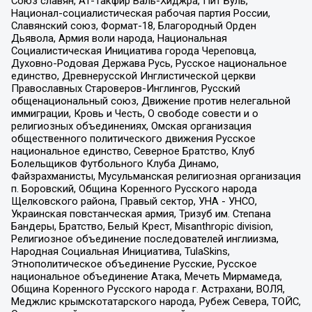
Союз славян, Ат-Такфир Валь-Хиджра, Пит Буль,
Национал-социалистическая рабочая партия России,
Славянский союз, Формат-18, Благородный Орден
Дьявола, Армия воли народа, Национальная
Социалистическая Инициатива города Череповца,
Духовно-Родовая Держава Русь, Русское национальное
единство, Древнерусской Инглистической церкви
Православных Староверов-Инглингов, Русский
общенациональный союз, Движение против нелегальной
иммиграции, Кровь и Честь, О свободе совести и о
религиозных объединениях, Омская организация
общественного политического движения Русское
национальное единство, Северное Братство, Клуб
Болельщиков Футбольного Клуба Динамо,
Файзрахманисты, Мусульманская религиозная организация
п. Боровский, Община Коренного Русского народа
Щелковского района, Правый сектор, УНА - УНСО,
Украинская повстанческая армия, Тризуб им. Степана
Бандеры, Братство, Белый Крест, Misanthropic division,
Религиозное объединение последователей инглиизма,
Народная Социальная Инициатива, TulaSkins,
Этнополитическое объединение Русские, Русское
национальное объединение Атака, Мечеть Мирмамеда,
Община Коренного Русского народа г. Астрахани, ВОЛЯ,
Меджлис крымскотатарского народа, Рубеж Севера, ТОЙС,