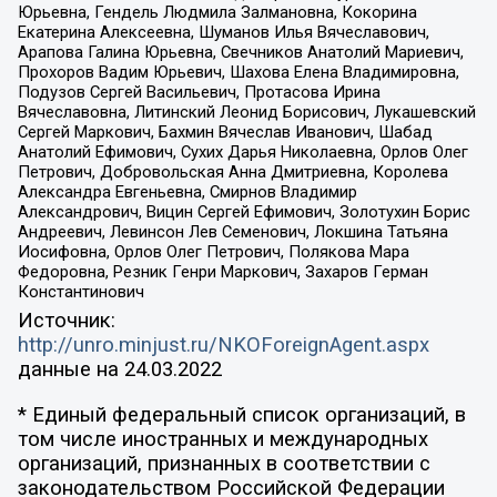
Юрьевна, Гендель Людмила Залмановна, Кокорина
Екатерина Алексеевна, Шуманов Илья Вячеславович,
Арапова Галина Юрьевна, Свечников Анатолий Мариевич,
Прохоров Вадим Юрьевич, Шахова Елена Владимировна,
Подузов Сергей Васильевич, Протасова Ирина
Вячеславовна, Литинский Леонид Борисович, Лукашевский
Сергей Маркович, Бахмин Вячеслав Иванович, Шабад
Анатолий Ефимович, Сухих Дарья Николаевна, Орлов Олег
Петрович, Добровольская Анна Дмитриевна, Королева
Александра Евгеньевна, Смирнов Владимир
Александрович, Вицин Сергей Ефимович, Золотухин Борис
Андреевич, Левинсон Лев Семенович, Локшина Татьяна
Иосифовна, Орлов Олег Петрович, Полякова Мара
Федоровна, Резник Генри Маркович, Захаров Герман
Константинович
Источник:
http://unro.minjust.ru/NKOForeignAgent.aspx
данные на
24.03.2022
* Единый федеральный список организаций, в
том числе иностранных и международных
организаций, признанных в соответствии с
законодательством Российской Федерации