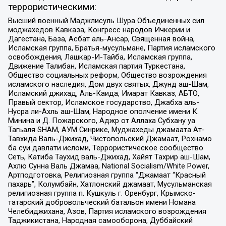
террористическими:
Высший военный Маджлисуль Шура Объединенных сил
моджахедов Кавказа, Конгресс народов Ичкерии и
Дагестана, База, Асбат аль-Ансар, Священная война,
Исламская группа, Братья-мусульмане, Партия исламского
освобождения, Лашкар-И-Тайба, Исламская группа,
Движение Талибан, Исламская партия Туркестана,
Общество социальных реформ, Общество возрождения
исламского наследия, Дом двух святых, Джунд аш-Шам,
Исламский джихад, Аль-Каида, Имарат Кавказ, АБТО,
Правый сектор, Исламское государство, Джабха аль-
Нусра ли-Ахль аш-Шам, Народное ополчение имени К.
Минина и Д. Пожарского, Аджр от Аллаха Субхану уа
Тагьаля SHAM, АУМ Синрике, Муджахеды джамаата Ат-
Тавхида Валь-Джихад, Чистопольский Джамаат, Рохнамо
ба суи давлати исломи, Террористическое сообщество
Сеть, Катиба Таухид валь-Джихад, Хайят Тахрир аш-Шам,
Ахлю Сунна Валь Джамаа, National Socialism/White Power,
Артподготовка, Религиозная группа “Джамаат “Красный
пахарь”, Колумбайн, Хатлонский джамаат, Мусульманская
религиозная группа п. Кушкуль г. Оренбург, Крымско-
татарский добровольческий батальон имени Номана
Челебиджихана, Азов, Партия исламского возрождения
Таджикистана, Народная самооборона, Дуббайский