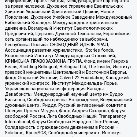
информации, Проект Медиа, Международное партнерство
за права человека, Духовное Управление Евангельских
Христиан Украинской Христианской Церкви, Новое
Поколение, Духовное Учебное Заведение Международный
Библейский Колледж, Международное христианское
движение, Всемирный Институт Саентологических
Предприятий, Церковь Духовной Технологии, Европейская
сеть организаций по наблюдению за выборами,
Республика Польша, СВОБОДНЫЙ ИДЕЛЬ-УРАЛ,
Ассоциация развития журналистики, IStories fonds,
Королевский Институт Международных Отношений,
КРИМСЬКА ПРАВОЗАХИСНА ГРУПА, Фонд имени Генриха
Бёлля, Stichting Bellingcat, Bellingcat Ltd, The Insider, Институт
правовой инициативы Центральной и Восточной Европы,
Фонд Открытой Эстонии, Calvert 22 Foundation, Канадский
украинский конгресс, Институт Макдональда-Лорье,
Украинская национальная федерация Канады,
Декабристы, Международный научный центр им Вудро
Вильсона, Свободная пресса, Возрождение, Всеукраинский
духовный центр , Риддл, Русский антивоенный комитет в
Швеции, Проект Медуза, Фонд Андрея Сахарова, Форум
свободной России, Лига Свободных Наций, Transparеncy
International, Форум Свободных Народов ПостРоссии,
Солидарность с гражданским движением в России –
Solidarus, КрымSOS, Свободный университет, Институт