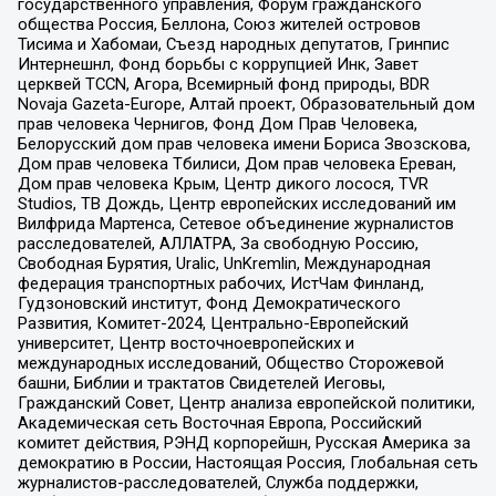
государственного управления, Форум гражданского
общества Россия, Беллона, Союз жителей островов
Тисима и Хабомаи, Съезд народных депутатов, Гринпис
Интернешнл, Фонд борьбы с коррупцией Инк, Завет
церквей TCCN, Агора, Всемирный фонд природы, BDR
Novaja Gazeta-Europe, Алтай проект, Образовательный дом
прав человека Чернигов, Фонд Дом Прав Человека,
Белорусский дом прав человека имени Бориса Звозскова,
Дом прав человека Тбилиси, Дом прав человека Ереван,
Дом прав человека Крым, Центр дикого лосося, TVR
Studios, ТВ Дождь, Центр европейских исследований им
Вилфрида Мартенса, Сетевое объединение журналистов
расследователей, АЛЛАТРА, За свободную Россию,
Свободная Бурятия, Uralic, UnKremlin, Международная
федерация транспортных рабочих, ИстЧам Финланд,
Гудзоновский институт, Фонд Демократического
Развития, Комитет-2024, Центрально-Европейский
университет, Центр восточноевропейских и
международных исследований, Общество Сторожевой
башни, Библии и трактатов Свидетелей Иеговы,
Гражданский Совет, Центр анализа европейской политики,
Академическая сеть Восточная Европа, Российский
комитет действия, РЭНД корпорейшн, Русская Америка за
демократию в России, Настоящая Россия, Глобальная сеть
журналистов-расследователей, Служба поддержки,