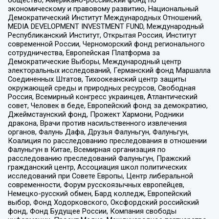
экономическому и правовому развитию, Национальный
Демократический Институт Международных Отношений,
MEDIA DEVELOPMENT INVESTMENT FUND, Международный
Республиканский Институт, Открытая Россия, Институт
современной России, Черноморский фонд регионального
сотрудничества, Европейская Платформа за
Демократические Выборы, Международный центр
электоральных исследований, Германский фонд Маршалла
Соединенных Штатов, Тихоокеанский центр защиты
окружающей среды и природных ресурсов, Свободная
Россия, Всемирный конгресс украинцев, Атлантический
совет, Человек в беде, Европейский фонд за демократию,
Джеймстаунский фонд, Прожект Хармони, Родники
дракона, Врачи против насильственного извлечения
органов, Фалунь Дафа, Друзья Фалуньгун, Фалуньгун,
Коалиция по расследованию преследования в отношении
Фалуньгун в Китае, Всемирная организация по
расследованию преследований Фалуньгун, Пражский
гражданский центр, Ассоциация школ политических
исследований при Совете Европы, Центр либеральной
современности, Форум русскоязычных европейцев,
Немецко-русский обмен, Бард колледж, Европейский
выбор, Фонд Ходорковского, Оксфордский российский
фонд, Фонд Будущее России, Компания свободы