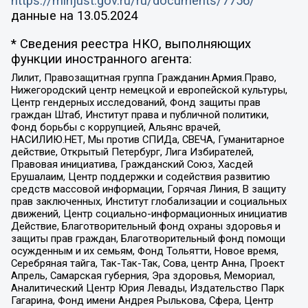
https://minjust.gov.ru/ru/documents/7756/
данные на
13.05.2024
* Сведения реестра НКО, выполняющих
функции иностранного агента:
Лилит, Правозащитная группа Гражданин.Армия.Право,
Нижегородский центр немецкой и европейской культуры,
Центр гендерных исследований, Фонд защиты прав
граждан Штаб, Институт права и публичной политики,
Фонд борьбы с коррупцией, Альянс врачей,
НАСИЛИЮ.НЕТ, Мы против СПИДа, СВЕЧА, Гуманитарное
действие, Открытый Петербург, Лига Избирателей,
Правовая инициатива, Гражданский Союз, Хасдей
Ерушалаим, Центр поддержки и содействия развитию
средств массовой информации, Горячая Линия, В защиту
прав заключенных, Институт глобализации и социальных
движений, Центр социально-информационных инициатив
Действие, Благотворительный фонд охраны здоровья и
защиты прав граждан, Благотворительный фонд помощи
осужденным и их семьям, Фонд Тольятти, Новое время,
Серебряная тайга, Так-Так-Так, Сова, центр Анна, Проект
Апрель, Самарская губерния, Эра здоровья, Мемориал,
Аналитический Центр Юрия Левады, Издательство Парк
Гагарина, Фонд имени Андрея Рылькова, Сфера, Центр