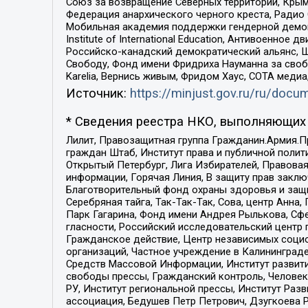
Союз за возвращение Северных территорий, Крымско
Федерация анархического черного креста, Радио
Мобильная академия поддержки гендерной демократи
Institute of International Education, Антивоенн
Российско-канадский демократический альянс, 
Свободу, Фонд имени Фридриха Науманна за свобо
Karelia, Вернись живым, Фридом Хаус, СОТА меди
Источник:
https://minjust.gov.ru/ru/doc
* Сведения реестра НКО, выполняющих 
Лилит, Правозащитная группа Гражданин.Армия.П
граждан Штаб, Институт права и публичной поли
Открытый Петербург, Лига Избирателей, Правова
информации, Горячая Линия, В защиту прав закл
Благотворительный фонд охраны здоровья и защи
Серебряная тайга, Так-Так-Так, Сова, центр Анн
Парк Гагарина, Фонд имени Андрея Рылькова, Сф
гласности, Российский исследовательский центр 
Гражданское действие, Центр независимых соци
организаций, Частное учреждение в Калининград
Средств Массовой Информации, Институт развити
свободы прессы, Гражданский контроль, Человек
РУ, Институт региональной прессы, Институт Ра
ассоциация, Бедушев Петр Петрович, Дзугкоева 