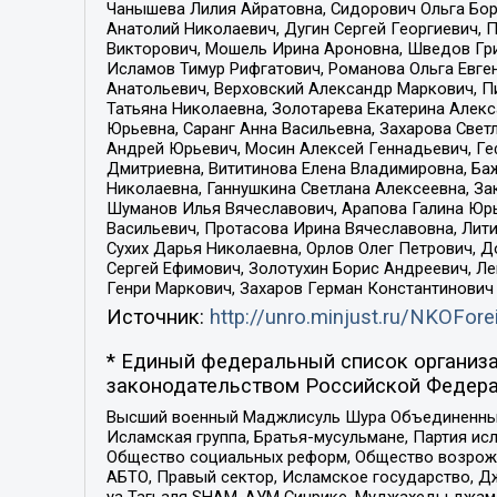
Чанышева Лилия Айратовна, Сидорович Ольга Бори
Анатолий Николаевич, Дугин Сергей Георгиевич, 
Викторович, Мошель Ирина Ароновна, Шведов Гри
Исламов Тимур Рифгатович, Романова Ольга Евге
Анатольевич, Верховский Александр Маркович, П
Татьяна Николаевна, Золотарева Екатерина Алек
Юрьевна, Саранг Анна Васильевна, Захарова Свет
Андрей Юрьевич, Мосин Алексей Геннадьевич, Ге
Дмитриевна, Вититинова Елена Владимировна, Ба
Николаевна, Ганнушкина Светлана Алексеевна, За
Шуманов Илья Вячеславович, Арапова Галина Юрь
Васильевич, Протасова Ирина Вячеславовна, Лит
Сухих Дарья Николаевна, Орлов Олег Петрович, 
Сергей Ефимович, Золотухин Борис Андреевич, Л
Генри Маркович, Захаров Герман Константинович
Источник:
http://unro.minjust.ru/NKOFore
* Единый федеральный список организа
законодательством Российской Федера
Высший военный Маджлисуль Шура Объединенных с
Исламская группа, Братья-мусульмане, Партия ис
Общество социальных реформ, Общество возрожд
АБТО, Правый сектор, Исламское государство, Д
уа Тагьаля SHAM, АУМ Синрике, Муджахеды джама