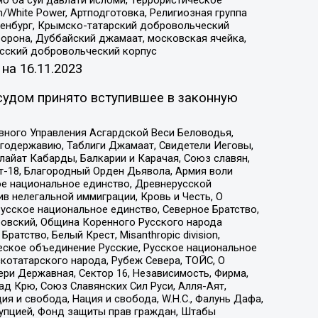
/White Power, Артподготовка, Религиозная группа
Оренбург, Крымско-татарский добровольческий
орона, Дуббайский джамаат, московская ячейка,
усский добровольческий корпус
 на
16.11.2023
судом принято вступившее в законную
вного Управления Асгардской Веси Беловодья,
годержавию, Таблиги Джамаат, Свидетели Иеговы,
айат Кабарды, Балкарии и Карачая, Союз славян,
т-18, Благородный Орден Дьявола, Армия воли
ое национальное единство, Древнерусской
 нелегальной иммиграции, Кровь и Честь, О
усское национальное единство, Северное Братство,
ровский, Община Коренного Русского народа
атство, Белый Крест, Misanthropic division,
еское объединение Русские, Русское национальное
котатарского народа, Рубеж Севера, ТОЙС, О
ри Державная, Сектор 16, Независимость, Фирма,
д Крю, Союз Славянских Сил Руси, Алля-Аят,
я и свобода, Нация и свобода, W.H.С., Фалунь Дафа,
рупцией, Фонд защиты прав граждан, Штабы