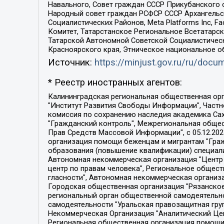
Навального, Совет граждан СССР Прикубанского 
Народный совет граждан РСФСР СССР Архангельск
Социалистических Районов, Meta Platforms Inc, 
Комитет, Татарстанское Региональное Всетатар
Татарской Автономной Советской Социалистическ
Красноярского края, Этническое национальное о
Источник:
https://minjust.gov.ru/ru/doc
* Реестр иностранных агентов:
Калининградская региональная общественная организация "Экозащита!-Женсовет", Фонд содействия защите прав и свобод граждан "Общественный вердикт", Фонд "Институт Развития Свободы Информации", Частное учреждение "Информационное агентство МЕМО. РУ", Региональная общественная организация "Общественная комиссия по сохранению наследия академика Сахарова", Фонд поддержки свободы прессы, Санкт-Петербургская общественная правозащитная организация "Гражданский контроль", Межрегиональная общественная организация "Информационно-просветительский центр "Мемориал", Региональный Фонд "Центр Защиты Прав Средств Массовой Информации", с 05.12.2023 Фонд "Центр Защиты Прав Средств массовой информации", Региональная общественная благотворительная организация помощи беженцам и мигрантам "Гражданское содействие", Негосударственное образовательное учреждение дополнительного профессионального образования (повышение квалификации) специалистов "АКАДЕМИЯ ПО ПРАВАМ ЧЕЛОВЕКА", Свердловская региональная общественная организация "Сутяжник", Автономная некоммерческая организация "Центр независимых социологических исследований", Союз общественных объединений "Российский исследовательский центр по правам человека", Региональное общественное учреждение научно-информационный центр "МЕМОРИАЛ", Некоммерческая организация "Фонд защиты гласности", Автономная некоммерческая организация "Институт прав человека", Городская общественная организация "Екатеринбургское общество "МЕМОРИАЛ", Городская общественная организация "Рязанское историко-просветительское и правозащитное общество "Мемориал" (Рязанский Мемориал), Челябинский региональный орган общественной самодеятельности – женское общественное объединение "Женщины Евразии", Челябинский региональный орган общественной самодеятельности "Уральская правозащитная группа", Фонд содействия защите здоровья и социальной справедливости имени Андрея Рылькова, Автономная Некоммерческая Организация "Аналитический Центр Юрия Левады", Автономная некоммерческая организация социальной поддержки населения "Проект Апрель", Региональная общественная организация помощи женщинам и детям, находящимся в кризисной ситуации "Информационно-методический центр "Анна", Фонд содействия развитию массовых коммуникаций и правовому просвещению "Так-так-Так", Фонд содействия устойчивому развитию "Серебряная тайга", Свердловский региональный общественный фонд социальных проектов "Новое время", "Idel.Реалии", Кавказ.Реалии, Крым.Реалии, Телеканал Настоящее Время, Татаро-башкирская служба Радио Свобода (Azatliq Radiosi), Радио Свободная Европа/Радио Свобода (PCE/PC), "Сибирь.Реалии", "Фактограф", Благотворительный фонд помощи осужденным и их семьям, Автономная некоммерческая организация "Институт глобализации и социальных движений", Фонд "В защиту прав заключенных", Частное учреждение "Центр поддержки и содействия развитию средств массовой информации", Пензенский региональный общественный благотворительный фонд "Гражданский союз", "Север.Реалии", Некоммерческая организация Фонд "Правовая инициатива", 