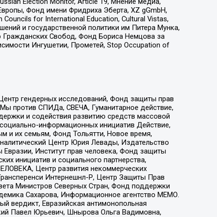
an Election Monitor, Article 19, Мнение медиа,
Европы, Фонд имени Фридриха Эберта, XZ gGmbH,
ls for International Education, Cultural Vistas,
ошений и государственной политики им Питера Мунка,
 Гражданских Свобод, Фонд Бориса Немцова за
имости Ингушетии, Прометей, Stop Occupation of
 Центр гендерных исследований, Фонд защиты прав
 Мы против СПИДа, СВЕЧА, Гуманитарное действие,
ддержки и содействия развитию средств массовой
р социально-информационных инициатив Действие,
 и их семьям, Фонд Тольятти, Новое время,
, Аналитический Центр Юрия Левады, Издательство
 Евразии, Институт прав человека, Фонд защиты
ких инициатив и социального партнерства,
ЕЛОВЕКА, Центр развития некоммерческих
 Трансперенси Интернешнл-Р, Центр Защиты Прав
овета Министров Северных Стран, Фонд поддержки
адемика Сахарова, Информационное агентство МЕМО.
ый вердикт, Евразийская антимонопольная
кий Павел Юрьевич, Шнырова Ольга Вадимовна,