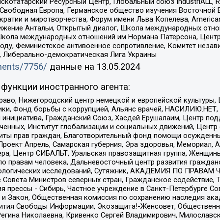
татарский Ресурсный Центр, Глобальный союз IndustriALL, Russi
 Свободная Европа, Германское общество изучения Восточной 
и и миротворчества, Форум имени Льва Копелева, American Counci
ое движение Антальи, Открытый диалог, Школа международных отн
Школа международных отношений им Нормана Патерсона, Центр
ду, Феминистское антивоенное сопротивление, Комитет независ
а, Либерально-демократическая Лига Украины
uments/7756/
данные на
13.05.2024
функции иностранного агента:
раво, Нижегородский центр немецкой и европейской культуры,
тики, Фонд борьбы с коррупцией, Альянс врачей, НАСИЛИЮ.НЕТ,
я инициатива, Гражданский Союз, Хасдей Ерушалаим, Центр по
юченных, Институт глобализации и социальных движений, Цент
ты прав граждан, Благотворительный фонд помощи осужденным
а, Проект Апрель, Самарская губерния, Эра здоровья, Мемориал
ера, Центр СИБАЛЬТ, Уральская правозащитная группа, Женщины
по правам человека, Дальневосточный центр развития гражданс
ологических исследований, Сутяжник, АКАДЕМИЯ ПО ПРАВАМ Ч
е Совета Министров северных стран, Гражданское содействие,
я прессы - Сибирь, Частное учреждение в Санкт-Петербурге С
 и Закон, Общественная комиссия по сохранению наследия ак
звития Свободы Информации, Экозащита!-Женсовет, Общественн
Регина Николаевна, Кривенко Сергей Владимирович, Милославс