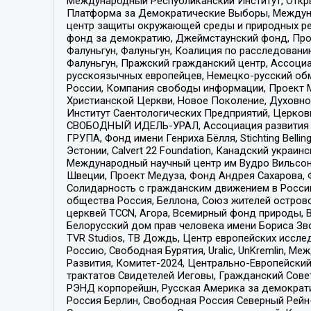
Международный Республиканский Институт, Откры
Платформа за Демократические Выборы, Междуна
центр защиты окружающей среды и природных ресу
фонд за демократию, Джеймстаунский фонд, Прож
Фалуньгун, Фалуньгун, Коалиция по расследован
Фалуньгун, Пражский гражданский центр, Ассоци
русскоязычных европейцев, Немецко-русский об
России, Компания свободы информации, Проект М
Христианской Церкви, Новое Поколение, Духовн
Институт Саентологических Предприятий, Церков
СВОБОДНЫЙ ИДЕЛЬ-УРАЛ, Ассоциация развития ж
ГРУПА, Фонд имени Генриха Бёлля, Stichting Bellin
Эстонии, Calvert 22 Foundation, Канадский укра
Международный научный центр им Вудро Вильсона
Швеции, Проект Медуза, Фонд Андрея Сахарова, Ф
Солидарность с гражданским движением в России 
общества Россия, Беллона, Союз жителей острово
церквей TCCN, Агора, Всемирный фонд природы, B
Белорусский дом прав человека имени Бориса Зво
TVR Studios, ТВ Дождь, Центр европейских иссл
Россию, Свободная Бурятия, Uralic, UnKremlin, 
Развития, Комитет-2024, Центрально-Европейски
трактатов Свидетелей Иеговы, Гражданский Совет
РЭНД корпорейшн, Русская Америка за демократи
Россия Берлин, Свободная Россия Северный Рейн-В