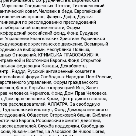
 регионального сотрудничества, Европейская
 Маршалла Соединенных Штатов, Тихоокеанский
нтический совет, Человек в беде, Европейский
 извлечения органов, Фалунь Дафа, Друзья
рганизация по расследованию преследований
тр либеральной современности, Форум
 Оксфордский российский фонд, Фонд Будущее
е Управление Евангельских Христиан Украинской
еждународное христианское движение, Всемирный
людению за выборами, Республика Польша,
народных Отношений, КРИМСЬКА ПРАВОЗАХИСНА
ы Центральной и Восточной Европы, Фонд Открытой
иональная федерация Канады, Декабристы,
тр , Риддл, Русский антивоенный комитет в
nternational, Форум Свободных Народов ПостРоссии,
дарственного управления, Форум гражданского
рнешнл, Фонд борьбы с коррупцией Инк, Завет
прав человека Чернигов, Фонд Дом Прав Человека,
н, Дом прав человека Крым, Центр дикого лосося,
стов расследователей, АЛЛАТРА, За свободную
д, Гудзоновский институт, Фонд Демократического
сследований, Общество Сторожевой башни, Библии и
сточная Европа, Российский комитет действия,
-расследователей, Служба поддержки, Свободная
 Russie-Libertes, La Asocicion de Rusos Libres,