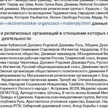
ят Тахрир аш-Шам, Ахлю Сунна Валь Джамаа, National Socialism
ий джамаат, Мусульманская религиозная группа п. Кушкуль г. 
ртия исламского возрождения Таджикистана, Народная самооб
олодёжь Которая Улыбается, Легион Свобода России, Айдар, Р
ie-i-ekstremistskie-organizacii-i-materialy.html
данные
и религиозных организаций в отношении которых 
 деятельности:
земли Кубанской Духовно Родовой Державы Русь, Община Духо
 Духовная Семинария Староверов-Инглингов, Нурджулар, К Бо
листическое общество, Джамаат мувахидов, Объединенный Вил
иалистическая рабочая партия России, Славянский союз, Форма
ива города Череповца, Духовно-Родовая Держава Русь, Русск
-Инглингов, Русский общенациональный союз, Движение против
 Омская организация общественного политического движения Р
йзрахманисты, Мусульманская религиозная организация п. Бо
краинская повстанческая армия, Тризуб им. Степана Бандеры, Бр
зма, Народная Социальная Инициатива, TulaSkins, Этнополитич
оренного Русского народа г. Астрахани, ВОЛЯ, Меджлис крымс
РЕВТАТПОД, Артподготовка, Штольц, В честь иконы Божией Мате
равды и Единения, Каракольская инициативная группа, Автогра
спублика Русь, Арестантское уголовное единство, Башкорт, Наци
окузнецк/РПК, Сибирский державный союз, Фонд борьбы с кор