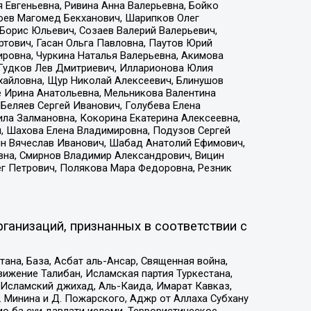
 Евгеньевна, Ривина Анна Валерьевна, Бойко
хоев Магомед Бекханович, Шарипков Олег
Борис Юльевич, Созаев Валерий Валерьевич,
тович, Гасан Ольга Павловна, Паутов Юрий
ровна, Чуркина Наталья Валерьевна, Акимова
 Гудков Лев Дмитриевич, Илларионова Юлия
ихайловна, Щур Николай Алексеевич, Блинушов
е Ирина Анатольевна, Мельникова Валентина
Беляев Сергей Иванович, Голубева Елена
ила Залмановна, Кокорина Екатерина Алексеевна,
, Шахова Елена Владимировна, Подузов Сергей
ин Вячеслав Иванович, Шабад Анатолий Ефимович,
вна, Смирнов Владимир Александрович, Вицин
ег Петрович, Полякова Мара Федоровна, Резник
ганизаций, признанных в соответствии с
на, База, Асбат аль-Ансар, Священная война,
ижение Талибан, Исламская партия Туркестана,
Исламский джихад, Аль-Каида, Имарат Кавказ,
 Минина и Д. Пожарского, Аджр от Аллаха Субхану
о ба суи давлати исломи, Террористическое