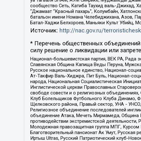
сообщество Сеть, Катиба Таухид валь-Джихад, Хай
“Джамаат “Красный пахарь”, Колумбайн, Хатлонск
батальон имени Номана Челебиджихана, Азов, Па
Батал-Хаджи Белхороев, Маньяки Культ Убийц, М
Источник:
http://nac.gov.ru/terroristichesk
* Перечень общественных объединений 
силу решение о ликвидации или запрете
Национал-большевистская партия, ВЕК РА, Рада 
Славянская Община Капища Веды Перуна, Мужская
Русское национальное единство, Национал-социа
Ат-Такфир Валь-Хиджра, Пит Буль, Национал-соц
народа, Национальная Социалистическая Инициат
Инглистической церкви Православных Староверов
свободе совести и о религиозных объединениях,
Клуб Болельщиков Футбольного Клуба Динамо, Фа
Щелковского района, Правый сектор, УНА - УНСО, У
Религиозное объединение последователей инглии
объединение Атака, Мечеть Мирмамеда, Община К
противодействии экстремистской деятельности, 
Молодежная правозащитная группа МПГ, Курсом П
Благотворительный пансионат Ак Умут, Русская ре
Иртыш Ultras, Русский Патриотический клуб-Нов