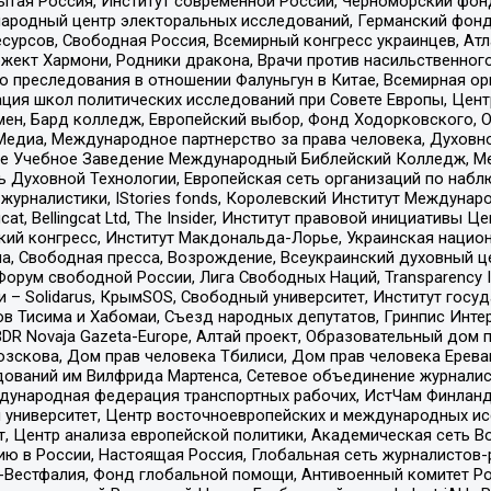
тая Россия, Институт современной России, Черноморский фонд
родный центр электоральных исследований, Германский фонд
рсов, Свободная Россия, Всемирный конгресс украинцев, Атла
ект Хармони, Родники дракона, Врачи против насильственного
ию преследования в отношении Фалуньгун в Китае, Всемирная о
ация школ политических исследований при Совете Европы, Цен
мен, Бард колледж, Европейский выбор, Фонд Ходорковского,
едиа, Международное партнерство за права человека, Духовно
ое Учебное Заведение Международный Библейский Колледж, М
ь Духовной Технологии, Европейская сеть организаций по наб
урналистики, IStories fonds, Королевский Институт Между
gcat, Bellingcat Ltd, The Insider, Институт правовой инициатив
инский конгресс, Институт Макдональда-Лорье, Украинская нац
, Свободная пресса, Возрождение, Всеукраинский духовный цен
орум свободной России, Лига Свободных Наций, Transparеncy I
– Solidarus, КрымSOS, Свободный университет, Институт госу
в Тисима и Хабомаи, Съезд народных депутатов, Гринпис Инте
DR Novaja Gazeta-Europe, Алтай проект, Образовательный дом 
зскова, Дом прав человека Тбилиси, Дом прав человека Ерева
едований им Вилфрида Мартенса, Сетевое объединение журнали
Международная федерация транспортных рабочих, ИстЧам Финлан
й университет, Центр восточноевропейских и международных и
, Центр анализа европейской политики, Академическая сеть Во
ю в России, Настоящая Россия, Глобальная сеть журналистов
естфалия, Фонд глобальной помощи, Антивоенный комитет России,