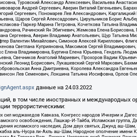
совна, Туровский Александр Алексеевич, Васильева Анастасия
Пивоваров Андрей Сергеевич, Аверин Виталий Евгеньевич, Бара
горий Сергеевич, Пономарев Лев Александрович, Каргалицкий 
ньевна, Щаров Сергей Алексадрович, Цирульников Борис Альбер
ислакова-Паркер Марина Петровна, Кочеткова Татьяна Владими
сандровна, Рачинский Ян Збигневич, Жемкова Елена Борисовна,
лана Сергеевна, Аверин Владимир Анатольевич, Щур Татьяна М
фтер Валентин Михайлович, Симонов Алексей Кириллович, Флиг
женова Светлана Куприяновна, Максимов Сергей Владимирович, 
кс Елена Владимировна, Буртина Елена Юрьевна, Гендель Людм
евна, Свечников Анатолий Мариевич, Прохоров Вадим Юрьевич
инский Леонид Борисович, Лукашевский Сергей Маркович, Бахм
Добровольская Анна Дмитриевна, Королева Александра Евгенье
евинсон Лев Семенович, Локшина Татьяна Иосифовна, Орлов Ол
ignAgent.aspx
данные на
24.03.2022
ций, в том числе иностранных и международных ор
ции террористическими:
ил моджахедов Кавказа, Конгресс народов Ичкерии и Дагеста
ламского освобождения, Лашкар-И-Тайба, Исламская группа, Дв
ения исламского наследия, Дом двух святых, Джунд аш-Шам, 
жабха аль-Нусра ли-Ахль аш-Шам, Народное ополчение имени К.
ата Ат-Тавхида Валь-Джихад, Чистопольский Джамаат, Рохнам