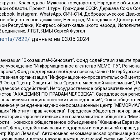
округа г. Краснодара, Мужское государство, Народное объедин
ой области, Проект Штурм, Граждане СССР, Держава Союз Сов
Facebook, Instagram, WhatsApp, СИЧ-С14, Добровольческое Движ
ское общественное движение, Невоград, Молодежное Демократ
ой Республики, Конгресс ойрат-калмыцкого народа, Исполнит
бъединение, ЛГБТ, Я.МЫ Сергей Фургал
uments/7822/
данные на
03.05.2024
Общество с ограниченной ответственностью "Радио Свободная Европа/Радио Свобода", Чешское информационное агентство "MEDIUM-ORIENT", Красноярская региональная общественная организация "Мы против СПИДа", Камалягин Денис Николаевич, Маркелов Сергей Евгеньевич, Пономарев Лев Александрович, Савицкая Людмила Алексеевна, Автономная некоммерческая организация "Центр по работе с проблемой насилия "НАСИЛИЮ.НЕТ", Межрегиональный профессиональный союз работников здравоохранения "Альянс врачей", Юридическое лицо, зарегистрированное в Латвийской Республике, SIA "Medusa Project" (регистрационный номер 40103797863, дата регистрации 10.06.2014), Некоммерческая организация "Фонд по борьбе с коррупцией", Автономная некоммерческая организация "Институт права и публичной политики", Баданин Роман Сергеевич, Гликин Максим Александрович, Железнова Мария Михайловна, Лукьянова Юлия Сергеевна, Маетная Елизавета Витальевна, Маняхин Петр Борисович, Чуракова Ольга Владимировна, Ярош Юлия Петровна, Юридическое лицо "The Insider SIA", зарегистрированное в Риге, Латвийская Республика (дата регистрации 26.06.2015), являющееся администратором доменного имени интернет-издания "The Insider SIA", https://theins.ru, Постернак Алексей Евгеньевич, Рубин Михаил Аркадьевич, Анин Роман Александрович, Юридическое лицо Istories fonds, зарегистрированное в Латвийской Республике (регистрационный номер 50008295751, дата регистрации 24.02.2020), Великовский Дмитрий Александрович, Долинина Ирина Николаевна, Мароховская Алеся Алексеевна, Шлейнов Роман Юрьевич, Шмагун Олеся Валентиновна, Общество с ограниченной ответственностью "Альтаир 2021", Общество с ограниченной ответственностью "Вега 2021", Общество с ограниченной ответственностью "Главный редактор 2021", Общество с ограниченной ответственностью "Ромашки монолит", Важенков Артем Валерьевич, Ивановская областная общественная организация "Центр гендерных исследований", Гурман Юрий Альбертович, Медиапроект "ОВД-Инфо", Егоров Владимир Владимирович, Жилинский Владимир Александрович, Общество с ограниченной ответственностью "ЗП", Иванова София Юрьевна, Карезина Инна Павловна, Кильтау Екатерина Викторовна, Петров Алексей Викторович, Пискунов Сергей Евгеньевич, Смирнов Сергей Сергеевич, Тихонов Михаил Сергеевич, Общество с ограниченной ответственностью "ЖУРНАЛИСТ-ИНОСТРАННЫЙ АГЕНТ", Арапова Галина Юрьевна, Вольтская Татьяна Анатольевна, Американская компания "Mason G.E.S. Anonymous Foundation" (США), являющаяся владельцем интернет-издания https://mnews.world/, Компания "Stichting Bellingcat", зарегистрированная в Нидерландах (дата регистрации 11.07.2018), Захаров Андрей Вячеславович, Клепиковская Екатерина Дмитриевна, Общество с ограниченной ответственностью "МЕМО", Перл Роман Александрович, Симонов Евгений Алексеевич, Соловьева Елена Анатольевна, Сотников Даниил Владимирович, Сурначева Елизавета Дмитриевна, Автономная некоммерческая организация по защите прав человека и информированию населения "Якутия – Наше Мнение", Общество с ограниченной ответственностью "Москоу диджитал медиа", с 26.01.2023 Общество с ограниченной ответственностью "Чайка Белые сады", Ветошкина Валерия Валерьевна, Заговора Максим Александрович, Межрегиональное общественное движение "Российская ЛГБТ - сеть", Оленичев Максим Владимирович, Павлов Иван Юрьевич, Скворцова Елена Сергеевна, Общество с ограниченной ответственностью "Как бы инагент", Кочетков Игорь Викторович, Общество с ограниченной ответственностью "Честные выборы", Еланчик Олег Александрович, Общество с ограниченной ответственностью "Нобелевский призыв", Гималова Регина Эмилевна, Григорьев Андрей Валерьевич, Григорьева Алина Александровна, Ассоциация по содействию защите прав призывников, альтернативнослужащих и военнослужащих "Правозащитная группа "Гражданин.Армия.Право", Хисамова Регина Фаритовна, Автономная некоммерческая организация по реализа