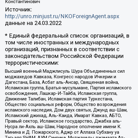
Константинович
Источник:
http://unro.minjust.ru/NKOForeignAgent.aspx
данные на
24.03.2022
* Единый федеральный список организаций, в
том числе иностранных и международных
организаций, признанных в соответствии с
законодательством Российской Федерации
террористическими:
Высший военный Маджлисуль Шура Объединенных сил
моджахедов Кавказа, Конгресс народов Ичкерии и
Дагестана, База, Асбат аль-Ансар, Священная война,
Исламская группа, Братья-мусульмане, Партия исламского
освобождения, Лашкар-И-Тайба, Исламская группа,
Движение Талибан, Исламская партия Туркестана,
Общество социальных реформ, Общество возрождения
исламского наследия, Дом двух святых, Джунд аш-Шам,
Исламский джихад, Аль-Каида, Имарат Кавказ, АБТО,
Правый сектор, Исламское государство, Джабха аль-
Нусра ли-Ахль аш-Шам, Народное ополчение имени К.
Минина и Д. Пожарского, Аджр от Аллаха Субхану уа
Тагьаля SHAM, АУМ Синрике, Муджахеды джамаата Ат-