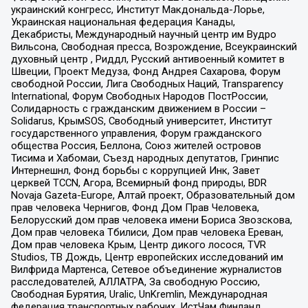
украинский конгресс, Институт Макдональда-Лорье,
Украинская национальная федерация Канады,
Декабристы, Международный научный центр им Вудро
Вильсона, Свободная пресса, Возрождение, Всеукраинский
духовный центр , Риддл, Русский антивоенный комитет в
Швеции, Проект Медуза, Фонд Андрея Сахарова, Форум
свободной России, Лига Свободных Наций, Transparеncy
International, Форум Свободных Народов ПостРоссии,
Солидарность с гражданским движением в России –
Solidarus, КрымSOS, Свободный университет, Институт
государственного управления, Форум гражданского
общества Россия, Беллона, Союз жителей островов
Тисима и Хабомаи, Съезд народных депутатов, Гринпис
Интернешнл, Фонд борьбы с коррупцией Инк, Завет
церквей TCCN, Агора, Всемирный фонд природы, BDR
Novaja Gazeta-Europe, Алтай проект, Образовательный дом
прав человека Чернигов, Фонд Дом Прав Человека,
Белорусский дом прав человека имени Бориса Звозскова,
Дом прав человека Тбилиси, Дом прав человека Ереван,
Дом прав человека Крым, Центр дикого лосося, TVR
Studios, ТВ Дождь, Центр европейских исследований им
Вилфрида Мартенса, Сетевое объединение журналистов
расследователей, АЛЛАТРА, За свободную Россию,
Свободная Бурятия, Uralic, UnKremlin, Международная
федерация транспортных рабочих, ИстЧам Финланд,