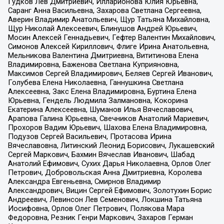
Гудков Лев Дмитриевич, Илларионова Юлия Юрьевна,
Саранг Анна Васильевна, Захарова Светлана Сергеевна,
Аверин Владимир Анатольевич, Щур Татьяна Михайловна,
Щур Николай Алексеевич, Блинушов Андрей Юрьевич,
Мосин Алексей Геннадьевич, Гефтер Валентин Михайлович,
Симонов Алексей Кириллович, Флиге Ирина Анатольевна,
Мельникова Валентина Дмитриевна, Вититинова Елена
Владимировна, Баженова Светлана Куприяновна,
Максимов Сергей Владимирович, Беляев Сергей Иванович,
Голубева Елена Николаевна, Ганнушкина Светлана
Алексеевна, Закс Елена Владимировна, Буртина Елена
Юрьевна, Гендель Людмила Залмановна, Кокорина
Екатерина Алексеевна, Шуманов Илья Вячеславович,
Арапова Галина Юрьевна, Свечников Анатолий Мариевич,
Прохоров Вадим Юрьевич, Шахова Елена Владимировна,
Подузов Сергей Васильевич, Протасова Ирина
Вячеславовна, Литинский Леонид Борисович, Лукашевский
Сергей Маркович, Бахмин Вячеслав Иванович, Шабад
Анатолий Ефимович, Сухих Дарья Николаевна, Орлов Олег
Петрович, Добровольская Анна Дмитриевна, Королева
Александра Евгеньевна, Смирнов Владимир
Александрович, Вицин Сергей Ефимович, Золотухин Борис
Андреевич, Левинсон Лев Семенович, Локшина Татьяна
Иосифовна, Орлов Олег Петрович, Полякова Мара
Федоровна, Резник Генри Маркович, Захаров Герман