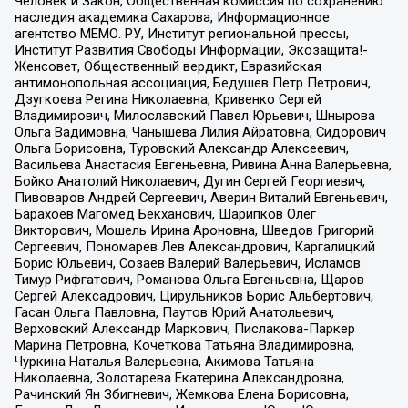
Человек и Закон, Общественная комиссия по сохранению
наследия академика Сахарова, Информационное
агентство МЕМО. РУ, Институт региональной прессы,
Институт Развития Свободы Информации, Экозащита!-
Женсовет, Общественный вердикт, Евразийская
антимонопольная ассоциация, Бедушев Петр Петрович,
Дзугкоева Регина Николаевна, Кривенко Сергей
Владимирович, Милославский Павел Юрьевич, Шнырова
Ольга Вадимовна, Чанышева Лилия Айратовна, Сидорович
Ольга Борисовна, Туровский Александр Алексеевич,
Васильева Анастасия Евгеньевна, Ривина Анна Валерьевна,
Бойко Анатолий Николаевич, Дугин Сергей Георгиевич,
Пивоваров Андрей Сергеевич, Аверин Виталий Евгеньевич,
Барахоев Магомед Бекханович, Шарипков Олег
Викторович, Мошель Ирина Ароновна, Шведов Григорий
Сергеевич, Пономарев Лев Александрович, Каргалицкий
Борис Юльевич, Созаев Валерий Валерьевич, Исламов
Тимур Рифгатович, Романова Ольга Евгеньевна, Щаров
Сергей Алексадрович, Цирульников Борис Альбертович,
Гасан Ольга Павловна, Паутов Юрий Анатольевич,
Верховский Александр Маркович, Пислакова-Паркер
Марина Петровна, Кочеткова Татьяна Владимировна,
Чуркина Наталья Валерьевна, Акимова Татьяна
Николаевна, Золотарева Екатерина Александровна,
Рачинский Ян Збигневич, Жемкова Елена Борисовна,