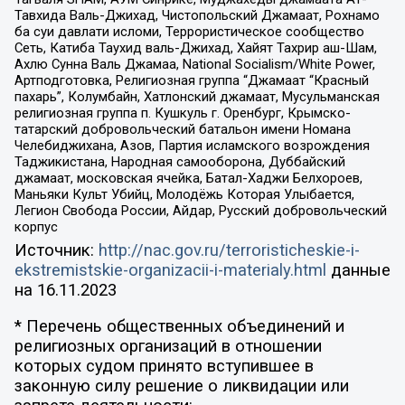
Тавхида Валь-Джихад, Чистопольский Джамаат, Рохнамо
ба суи давлати исломи, Террористическое сообщество
Сеть, Катиба Таухид валь-Джихад, Хайят Тахрир аш-Шам,
Ахлю Сунна Валь Джамаа, National Socialism/White Power,
Артподготовка, Религиозная группа “Джамаат “Красный
пахарь”, Колумбайн, Хатлонский джамаат, Мусульманская
религиозная группа п. Кушкуль г. Оренбург, Крымско-
татарский добровольческий батальон имени Номана
Челебиджихана, Азов, Партия исламского возрождения
Таджикистана, Народная самооборона, Дуббайский
джамаат, московская ячейка, Батал-Хаджи Белхороев,
Маньяки Культ Убийц, Молодёжь Которая Улыбается,
Легион Свобода России, Айдар, Русский добровольческий
корпус
Источник:
http://nac.gov.ru/terroristicheskie-i-
ekstremistskie-organizacii-i-materialy.html
данные
на
16.11.2023
* Перечень общественных объединений и
религиозных организаций в отношении
которых судом принято вступившее в
законную силу решение о ликвидации или