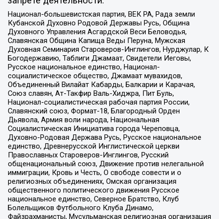
запрете деятельности:
Национал-большевистская партия, ВЕК РА, Рада земли
Кубанской Духовно Родовой Державы Русь, Община
Духовного Управления Асгардской Веси Беловодья,
Славянская Община Капища Веды Перуна, Мужская
Духовная Семинария Староверов-Инглингов, Нурджулар, К
Богодержавию, Таблиги Джамаат, Свидетели Иеговы,
Русское национальное единство, Национал-
социалистическое общество, Джамаат мувахидов,
Объединенный Вилайат Кабарды, Балкарии и Карачая,
Союз славян, Ат-Такфир Валь-Хиджра, Пит Буль,
Национал-социалистическая рабочая партия России,
Славянский союз, Формат-18, Благородный Орден
Дьявола, Армия воли народа, Национальная
Социалистическая Инициатива города Череповца,
Духовно-Родовая Держава Русь, Русское национальное
единство, Древнерусской Инглистической церкви
Православных Староверов-Инглингов, Русский
общенациональный союз, Движение против нелегальной
иммиграции, Кровь и Честь, О свободе совести и о
религиозных объединениях, Омская организация
общественного политического движения Русское
национальное единство, Северное Братство, Клуб
Болельщиков Футбольного Клуба Динамо,
Файзрахманисты, Мусульманская религиозная организация