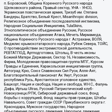
п. Боровский, Община Коренного Русского народа
Щелковского района, Правый сектор, УНА - УНСО,
Украинская повстанческая армия, Тризуб им. Степана
Бандеры, Братство, Белый Крест, Misanthropic division,
Религиозное объединение последователей инглиизма,
Народная Социальная Инициатива, TulaSkins,
Этнополитическое объединение Русские, Русское
национальное объединение Атака, Мечеть Мирмамеда,
Община Коренного Русского народа г. Астрахани, ВОЛЯ,
Меджлис крымскотатарского народа, Рубеж Севера, ТОЙС,
О противодействии экстремистской деятельности,
РЕВТАТПОД, Артподготовка, Штольц, В честь иконы
Божией Матери Державная, Сектор 16, Независимость,
Фирма, Молодежная правозащитная группа МПГ, Курсом
Правды и Единения, Каракольская инициативная группа,
Автоград Крю, Союз Славянских Сил Руси, Алля-Аят,
Благотворительный пансионат Ак Умут, Русская
республика Русь, Арестантское уголовное единство,
Башкорт, Нация и свобода, Нация и свобода, W.H.С., Фалунь
Дафа, Иртыш Ultras, Русский Патриотический клуб-
Новокузнецк/РПК, Сибирский державный союз, Фонд
борьбы с коррупцией, Фонд защиты прав граждан, Штабы
Навального, Совет граждан СССР Прикубанского округа г.
Краснодара, Мужское государство, Народное
объединение русского движения, Народное движение