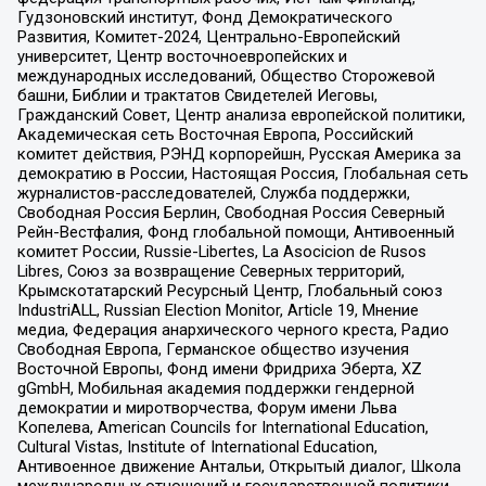
Гудзоновский институт, Фонд Демократического
Развития, Комитет-2024, Центрально-Европейский
университет, Центр восточноевропейских и
международных исследований, Общество Сторожевой
башни, Библии и трактатов Свидетелей Иеговы,
Гражданский Совет, Центр анализа европейской политики,
Академическая сеть Восточная Европа, Российский
комитет действия, РЭНД корпорейшн, Русская Америка за
демократию в России, Настоящая Россия, Глобальная сеть
журналистов-расследователей, Служба поддержки,
Свободная Россия Берлин, Свободная Россия Северный
Рейн-Вестфалия, Фонд глобальной помощи, Антивоенный
комитет России, Russie-Libertes, La Asocicion de Rusos
Libres, Союз за возвращение Северных территорий,
Крымскотатарский Ресурсный Центр, Глобальный союз
IndustriALL, Russian Election Monitor, Article 19, Мнение
медиа, Федерация анархического черного креста, Радио
Свободная Европа, Германское общество изучения
Восточной Европы, Фонд имени Фридриха Эберта, XZ
gGmbH, Мобильная академия поддержки гендерной
демократии и миротворчества, Форум имени Льва
Копелева, American Councils for International Education,
Cultural Vistas, Institute of International Education,
Антивоенное движение Антальи, Открытый диалог, Школа
международных отношений и государственной политики