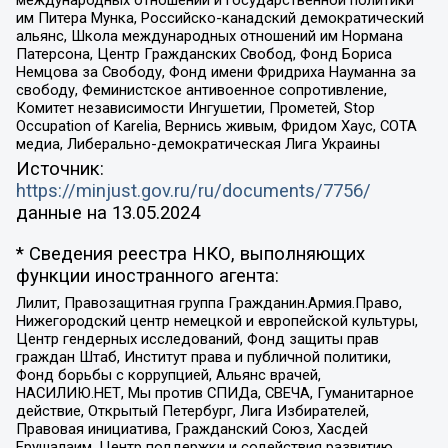
им Питера Мунка, Российско-канадский демократический
альянс, Школа международных отношений им Нормана
Патерсона, Центр Гражданских Свобод, Фонд Бориса
Немцова за Свободу, Фонд имени Фридриха Науманна за
свободу, Феминистское антивоенное сопротивление,
Комитет независимости Ингушетии, Прометей, Stop
Occupation of Karelia, Вернись живым, Фридом Хаус, СОТА
медиа, Либерально-демократическая Лига Украины
Источник:
https://minjust.gov.ru/ru/documents/7756/
данные на
13.05.2024
* Сведения реестра НКО, выполняющих
функции иностранного агента:
Лилит, Правозащитная группа Гражданин.Армия.Право,
Нижегородский центр немецкой и европейской культуры,
Центр гендерных исследований, Фонд защиты прав
граждан Штаб, Институт права и публичной политики,
Фонд борьбы с коррупцией, Альянс врачей,
НАСИЛИЮ.НЕТ, Мы против СПИДа, СВЕЧА, Гуманитарное
действие, Открытый Петербург, Лига Избирателей,
Правовая инициатива, Гражданский Союз, Хасдей
Ерушалаим, Центр поддержки и содействия развитию