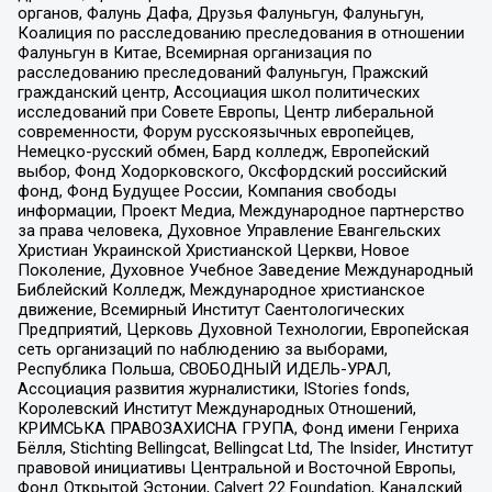
органов, Фалунь Дафа, Друзья Фалуньгун, Фалуньгун,
Коалиция по расследованию преследования в отношении
Фалуньгун в Китае, Всемирная организация по
расследованию преследований Фалуньгун, Пражский
гражданский центр, Ассоциация школ политических
исследований при Совете Европы, Центр либеральной
современности, Форум русскоязычных европейцев,
Немецко-русский обмен, Бард колледж, Европейский
выбор, Фонд Ходорковского, Оксфордский российский
фонд, Фонд Будущее России, Компания свободы
информации, Проект Медиа, Международное партнерство
за права человека, Духовное Управление Евангельских
Христиан Украинской Христианской Церкви, Новое
Поколение, Духовное Учебное Заведение Международный
Библейский Колледж, Международное христианское
движение, Всемирный Институт Саентологических
Предприятий, Церковь Духовной Технологии, Европейская
сеть организаций по наблюдению за выборами,
Республика Польша, СВОБОДНЫЙ ИДЕЛЬ-УРАЛ,
Ассоциация развития журналистики, IStories fonds,
Королевский Институт Международных Отношений,
КРИМСЬКА ПРАВОЗАХИСНА ГРУПА, Фонд имени Генриха
Бёлля, Stichting Bellingcat, Bellingcat Ltd, The Insider, Институт
правовой инициативы Центральной и Восточной Европы,
Фонд Открытой Эстонии, Calvert 22 Foundation, Канадский