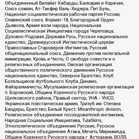
Объединенный Вилайат Кабарды, Балкарии и Карачая,
Союз славян, Ат-Такфир Валь-Хиджра, Пит Буль,
Национал-социалистическая рабочая партия России,
Славянский союз, Формат-18, Благородный Орден
Дьявола, Армия воли народа, Национальная
Социалистическая Инициатива города Череповца,
Духовно-Родовая Держава Русь, Русское национальное
единство, Древнерусской Инглистической церкви
Православных Староверов-Инглингов, Русский
общенациональный союз, Движение против нелегальной
иммиграции, Кровь и Честь, О свободе совести и о
религиозных объединениях, Омская организация
общественного политического движения Русское
национальное единство, Северное Братство, Клуб
Болельщиков Футбольного Клуба Динамо,
Файзрахманисты, Мусульманская религиозная организация
п. Боровский, Община Коренного Русского народа
Щелковского района, Правый сектор, УНА - УНСО,
Украинская повстанческая армия, Тризуб им. Степана
Бандеры, Братство, Белый Крест, Misanthropic division,
Религиозное объединение последователей инглиизма,
Народная Социальная Инициатива, TulaSkins,
Этнополитическое объединение Русские, Русское
национальное объединение Атака, Мечеть Мирмамеда,
Община Коренного Русского народа г. Астрахани, ВОЛЯ,