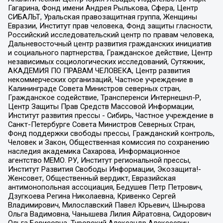
Гагарина, Фонд имени Андрея Рылькова, Сфера, Центр
СИБАЛЬТ, Уральская правозащитная группа, Женщины
Евразии, Институт прав человека, Фонд защиты гласности,
Российский исследовательский центр по правам человека,
Дальневосточный центр развития гражданских инициатив
и социального партнерства, Гражданское действие, Центр
независимых социологических исследований, Сутяжник,
АКАДЕМИЯ ПО ПРАВАМ ЧЕЛОВЕКА, Центр развития
некоммерческих организаций, Частное учреждение в
Калининграде Совета Министров северных стран,
Гражданское содействие, Трансперенси Интернешнл-Р,
Центр Защиты Прав Средств Массовой Информации,
Институт развития прессы - Сибирь, Частное учреждение в
Санкт-Петербурге Совета Министров Северных Стран,
Фонд поддержки свободы прессы, Гражданский контроль,
Человек и Закон, Общественная комиссия по сохранению
наследия академика Сахарова, Информационное
агентство МЕМО. РУ, Институт региональной прессы,
Институт Развития Свободы Информации, Экозащита!-
Женсовет, Общественный вердикт, Евразийская
антимонопольная ассоциация, Бедушев Петр Петрович,
Дзугкоева Регина Николаевна, Кривенко Сергей
Владимирович, Милославский Павел Юрьевич, Шнырова
Ольга Вадимовна, Чанышева Лилия Айратовна, Сидорович