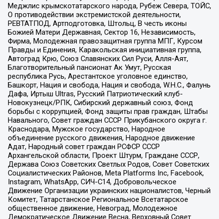
Меджлис крымскотатарского народа, Рубеж Севера, ТОЙС,
О противодействии экстремистской деятельности,
РЕВТАТПОД, Артподготовка, Штольц, В честь иконы
Божией Матери Державная, Сектор 16, Независимость,
Фирма, Молодежная правозащитная группа МПГ, Курсом
Правды и Единения, Каракольская инициативная группа,
Автоград Крю, Союз Славянских Сил Руси, Алля-Аят,
Благотворительный пансионат Ак Умут, Русская
республика Русь, Арестантское уголовное единство,
Башкорт, Нация и свобода, Нация и свобода, W.H.С., Фалунь
Дафа, Иртыш Ultras, Русский Патриотический клуб-
Новокузнецк/РПК, Сибирский державный союз, Фонд
борьбы с коррупцией, Фонд защиты прав граждан, Штабы
Навального, Совет граждан СССР Прикубанского округа г.
Краснодара, Мужское государство, Народное
объединение русского движения, Народное движение
Адат, Народный совет граждан РСФСР СССР
Архангельской области, Проект Штурм, Граждане СССР,
Держава Союз Советских Светлых Родов, Совет Советских
Социалистических Районов, Meta Platforms Inc, Facebook,
Instagram, WhatsApp, СИЧ-С14, Добровольческое
Движение Организации украинских националистов, Черный
Комитет, Татарстанское Региональное Всетатарское
общественное движение, Невоград, Молодежное
Демократическое Движение Весна, Верховный Совет