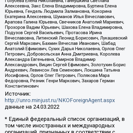
Голубева Елена Николаевна, Ганнушкина Светлана
Алексеевна, Закс Елена Владимировна, Буртина Елена
Юрьевна, Гендель Людмила Залмановна, Кокорина
Екатерина Алексеевна, Шуманов Илья Вячеславович,
Арапова Галина Юрьевна, Свечников Анатолий Мариевич,
Прохоров Вадим Юрьевич, Шахова Елена Владимировна,
Подузов Сергей Васильевич, Протасова Ирина
Вячеславовна, Литинский Леонид Борисович, Лукашевский
Сергей Маркович, Бахмин Вячеслав Иванович, Шабад
Анатолий Ефимович, Сухих Дарья Николаевна, Орлов Олег
Петрович, Добровольская Анна Дмитриевна, Королева
Александра Евгеньевна, Смирнов Владимир
Александрович, Вицин Сергей Ефимович, Золотухин Борис
Андреевич, Левинсон Лев Семенович, Локшина Татьяна
Иосифовна, Орлов Олег Петрович, Полякова Мара
Федоровна, Резник Генри Маркович, Захаров Герман
Константинович
Источник:
http://unro.minjust.ru/NKOForeignAgent.aspx
данные на
24.03.2022
* Единый федеральный список организаций, в
том числе иностранных и международных
организаций, признанных в соответствии с