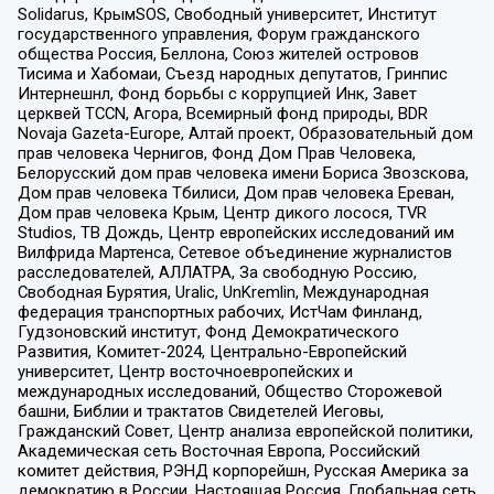
Solidarus, КрымSOS, Свободный университет, Институт
государственного управления, Форум гражданского
общества Россия, Беллона, Союз жителей островов
Тисима и Хабомаи, Съезд народных депутатов, Гринпис
Интернешнл, Фонд борьбы с коррупцией Инк, Завет
церквей TCCN, Агора, Всемирный фонд природы, BDR
Novaja Gazeta-Europe, Алтай проект, Образовательный дом
прав человека Чернигов, Фонд Дом Прав Человека,
Белорусский дом прав человека имени Бориса Звозскова,
Дом прав человека Тбилиси, Дом прав человека Ереван,
Дом прав человека Крым, Центр дикого лосося, TVR
Studios, ТВ Дождь, Центр европейских исследований им
Вилфрида Мартенса, Сетевое объединение журналистов
расследователей, АЛЛАТРА, За свободную Россию,
Свободная Бурятия, Uralic, UnKremlin, Международная
федерация транспортных рабочих, ИстЧам Финланд,
Гудзоновский институт, Фонд Демократического
Развития, Комитет-2024, Центрально-Европейский
университет, Центр восточноевропейских и
международных исследований, Общество Сторожевой
башни, Библии и трактатов Свидетелей Иеговы,
Гражданский Совет, Центр анализа европейской политики,
Академическая сеть Восточная Европа, Российский
комитет действия, РЭНД корпорейшн, Русская Америка за
демократию в России, Настоящая Россия, Глобальная сеть