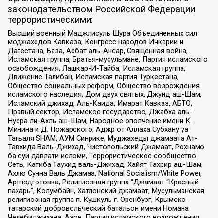
законодательством Российской Федерации
террористическими:
Высший военный Маджлисуль Шура Объединенных сил
моджахедов Кавказа, Конгресс народов Ичкерии и
Дагестана, База, Асбат аль-Ансар, Священная война,
Исламская группа, Братья-мусульмане, Партия исламского
освобождения, Лашкар-И-Тайба, Исламская группа,
Движение Талибан, Исламская партия Туркестана,
Общество социальных реформ, Общество возрождения
исламского наследия, Дом двух святых, Джунд аш-Шам,
Исламский джихад, Аль-Каида, Имарат Кавказ, АБТО,
Правый сектор, Исламское государство, Джабха аль-
Нусра ли-Ахль аш-Шам, Народное ополчение имени К.
Минина и Д. Пожарского, Аджр от Аллаха Субхану уа
Тагьаля SHAM, АУМ Синрике, Муджахеды джамаата Ат-
Тавхида Валь-Джихад, Чистопольский Джамаат, Рохнамо
ба суи давлати исломи, Террористическое сообщество
Сеть, Катиба Таухид валь-Джихад, Хайят Тахрир аш-Шам,
Ахлю Сунна Валь Джамаа, National Socialism/White Power,
Артподготовка, Религиозная группа “Джамаат “Красный
пахарь”, Колумбайн, Хатлонский джамаат, Мусульманская
религиозная группа п. Кушкуль г. Оренбург, Крымско-
татарский добровольческий батальон имени Номана
Челебиджихана, Азов, Партия исламского возрождения