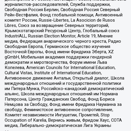
журналистов-расследователей, Служба поддержки,
Свободная Россия Берлин, Свободная Россия Северный
Рейн-Вестфалия, Фонд глобальной помощи, Антивоенный
комитет России, Russie-Libertes, La Asocicion de Rusos
Libres, Союз за возвращение Северных территорий,
Крымскотатарский Ресурсный Центр, Глобальный союз
IndustriALL, Russian Election Monitor, Article 19, Мнение
медиа, Федерация анархического черного креста, Радио
Свободная Европа, Германское общество изучения
Восточной Европы, Фонд имени Фридриха Эберта, XZ
gGmbH, Мобильная академия поддержки гендерной
демократии и миротворчества, Форум имени Льва
Копелева, American Councils for International Education,
Cultural Vistas, Institute of International Education,
Антивоенное движение Антальи, Открытый диалог, Школа
международных отношений и государственной политики
им Питера Мунка, Российско-канадский демократический
альянс, Школа международных отношений им Нормана
Патерсона, Центр Гражданских Свобод, Фонд Бориса
Немцова за Свободу, Фонд имени Фридриха Науманна за
свободу, Феминистское антивоенное сопротивление,
Комитет независимости Ингушетии, Прометей, Stop
Occupation of Karelia, Вернись живым, Фридом Хаус, СОТА
медиа, Либерально-демократическая Лига Украины