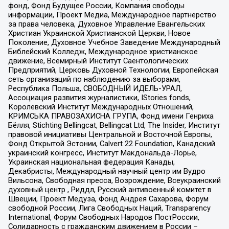
фонд, Фонд Будущее России, Компания свободы
информации, Проект Медиа, Международное партнерство
за права человека, Духовное Управление Евангельских
Христиан Украинской Христианской Церкви, Новое
Поколение, Духовное Учебное Заведение Международный
Библейский Колледж, Международное христианское
движение, Всемирный Институт Саентологических
Предприятий, Церковь Духовной Технологии, Европейская
сеть организаций по наблюдению за выборами,
Республика Польша, СВОБОДНЫЙ ИДЕЛЬ-УРАЛ,
Ассоциация развития журналистики, IStories fonds,
Королевский Институт Международных Отношений,
КРИМСЬКА ПРАВОЗАХИСНА ГРУПА, Фонд имени Генриха
Бёлля, Stichting Bellingcat, Bellingcat Ltd, The Insider, Институт
правовой инициативы Центральной и Восточной Европы,
Фонд Открытой Эстонии, Calvert 22 Foundation, Канадский
украинский конгресс, Институт Макдональда-Лорье,
Украинская национальная федерация Канады,
Декабристы, Международный научный центр им Вудро
Вильсона, Свободная пресса, Возрождение, Всеукраинский
духовный центр , Риддл, Русский антивоенный комитет в
Швеции, Проект Медуза, Фонд Андрея Сахарова, Форум
свободной России, Лига Свободных Наций, Transparеncy
International, Форум Свободных Народов ПостРоссии,
Солидарность с гражданским движением в России –