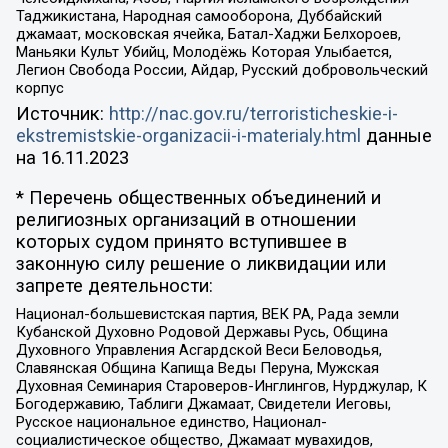
Таджикистана, Народная самооборона, Дуббайский
джамаат, московская ячейка, Батал-Хаджи Белхороев,
Маньяки Культ Убийц, Молодёжь Которая Улыбается,
Легион Свобода России, Айдар, Русский добровольческий
корпус
Источник:
http://nac.gov.ru/terroristicheskie-i-
ekstremistskie-organizacii-i-materialy.html
данные
на
16.11.2023
* Перечень общественных объединений и
религиозных организаций в отношении
которых судом принято вступившее в
законную силу решение о ликвидации или
запрете деятельности:
Национал-большевистская партия, ВЕК РА, Рада земли
Кубанской Духовно Родовой Державы Русь, Община
Духовного Управления Асгардской Веси Беловодья,
Славянская Община Капища Веды Перуна, Мужская
Духовная Семинария Староверов-Инглингов, Нурджулар, К
Богодержавию, Таблиги Джамаат, Свидетели Иеговы,
Русское национальное единство, Национал-
социалистическое общество, Джамаат мувахидов,