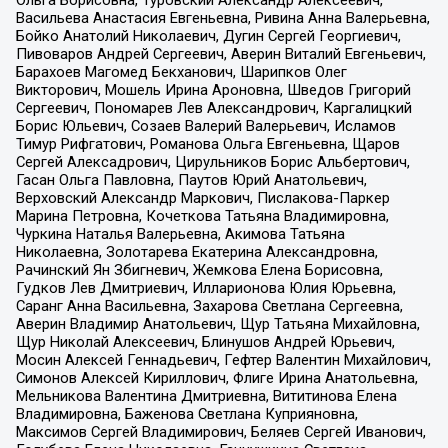
Ольга Борисовна, Туровский Александр Алексеевич,
Васильева Анастасия Евгеньевна, Ривина Анна Валерьевна,
Бойко Анатолий Николаевич, Дугин Сергей Георгиевич,
Пивоваров Андрей Сергеевич, Аверин Виталий Евгеньевич,
Барахоев Магомед Бекханович, Шарипков Олег
Викторович, Мошель Ирина Ароновна, Шведов Григорий
Сергеевич, Пономарев Лев Александрович, Каргалицкий
Борис Юльевич, Созаев Валерий Валерьевич, Исламов
Тимур Рифгатович, Романова Ольга Евгеньевна, Щаров
Сергей Алексадрович, Цирульников Борис Альбертович,
Гасан Ольга Павловна, Паутов Юрий Анатольевич,
Верховский Александр Маркович, Пислакова-Паркер
Марина Петровна, Кочеткова Татьяна Владимировна,
Чуркина Наталья Валерьевна, Акимова Татьяна
Николаевна, Золотарева Екатерина Александровна,
Рачинский Ян Збигневич, Жемкова Елена Борисовна,
Гудков Лев Дмитриевич, Илларионова Юлия Юрьевна,
Саранг Анна Васильевна, Захарова Светлана Сергеевна,
Аверин Владимир Анатольевич, Щур Татьяна Михайловна,
Щур Николай Алексеевич, Блинушов Андрей Юрьевич,
Мосин Алексей Геннадьевич, Гефтер Валентин Михайлович,
Симонов Алексей Кириллович, Флиге Ирина Анатольевна,
Мельникова Валентина Дмитриевна, Вититинова Елена
Владимировна, Баженова Светлана Куприяновна,
Максимов Сергей Владимирович, Беляев Сергей Иванович,