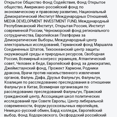
Открытое Общество Фонд Содействия, Фонд Открытое
общество, Американо-российский фонд по
экономическому и правовому развитию, Национальный
Демократический Институт Международных Отношений,
MEDIA DEVELOPMENT INVESTMENT FUND, Международный
Республиканский Институт, Открытая Россия, Институт
современной России, Черноморский фонд регионального
сотрудничества, Европейская Платформа за
Демократические Выборы, Международный центр
электоральных исследований, Германский фонд Маршалла
Соединенных Штатов, Тихоокеанский центр защиты
окружающей среды и природных ресурсов, Свободная
Россия, Всемирный конгресс украинцев, Атлантический
совет, Человек в беде, Европейский фонд за демократию,
Джеймстаунский фонд, Прожект Хармони, Родники
дракона, Врачи против насильственного извлечения
органов, Фалунь Дафа, Друзья Фалуньгун, Фалуньгун,
Коалиция по расследованию преследования в отношении
Фалуньгун в Китае, Всемирная организация по
расследованию преследований Фалуньгун, Пражский
гражданский центр, Ассоциация школ политических
исследований при Совете Европы, Центр либеральной
современности, Форум русскоязычных европейцев,
Немецко-русский обмен, Бард колледж, Европейский
выбор, Фонд Ходорковского, Оксфордский российский