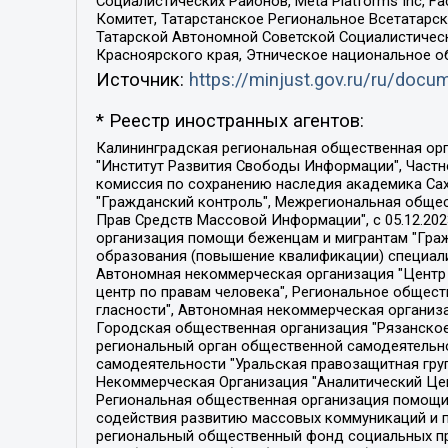
Социалистических Районов, Meta Platforms Inc, 
Комитет, Татарстанское Региональное Всетатар
Татарской Автономной Советской Социалистическ
Красноярского края, Этническое национальное о
Источник:
https://minjust.gov.ru/ru/doc
* Реестр иностранных агентов:
Калининградская региональная общественная организация "Экозащита!-Женсовет", Фонд содействия защите прав и свобод граждан "Общественный вердикт", Фонд "Институт Развития Свободы Информации", Частное учреждение "Информационное агентство МЕМО. РУ", Региональная общественная организация "Общественная комиссия по сохранению наследия академика Сахарова", Фонд поддержки свободы прессы, Санкт-Петербургская общественная правозащитная организация "Гражданский контроль", Межрегиональная общественная организация "Информационно-просветительский центр "Мемориал", Региональный Фонд "Центр Защиты Прав Средств Массовой Информации", с 05.12.2023 Фонд "Центр Защиты Прав Средств массовой информации", Региональная общественная благотворительная организация помощи беженцам и мигрантам "Гражданское содействие", Негосударственное образовательное учреждение дополнительного профессионального образования (повышение квалификации) специалистов "АКАДЕМИЯ ПО ПРАВАМ ЧЕЛОВЕКА", Свердловская региональная общественная организация "Сутяжник", Автономная некоммерческая организация "Центр независимых социологических исследований", Союз общественных объединений "Российский исследовательский центр по правам человека", Региональное общественное учреждение научно-информационный центр "МЕМОРИАЛ", Некоммерческая организация "Фонд защиты гласности", Автономная некоммерческая организация "Институт прав человека", Городская общественная организация "Екатеринбургское общество "МЕМОРИАЛ", Городская общественная организация "Рязанское историко-просветительское и правозащитное общество "Мемориал" (Рязанский Мемориал), Челябинский региональный орган общественной самодеятельности – женское общественное объединение "Женщины Евразии", Челябинский региональный орган общественной самодеятельности "Уральская правозащитная группа", Фонд содействия защите здоровья и социальной справедливости имени Андрея Рылькова, Автономная Некоммерческая Организация "Аналитический Центр Юрия Левады", Автономная некоммерческая организация социальной поддержки населения "Проект Апрель", Региональная общественная организация помощи женщинам и детям, находящимся в кризисной ситуации "Информационно-методический центр "Анна", Фонд содействия развитию массовых коммуникаций и правовому просвещению "Так-так-Так", Фонд содействия устойчивому развитию "Серебряная тайга", Свердловский региональный общественный фонд социальных проектов "Новое время", "Idel.Реалии", Кавказ.Реалии, Крым.Реалии, Телеканал Настоящее Время, Татаро-башкирская служба Радио Свобода (Azatliq Radiosi), Радио Свободная Европа/Радио Свобода (PCE/PC), "Сибирь.Реалии", "Фактограф", Благотворительный фонд помощи осужденным и их семьям, Автономная некоммерческая организация "Институт глобализации и социальных движений", Фонд "В защиту прав заключенных", Частное учреждение "Центр поддержки и содействия развитию средств массовой информации", Пензенский региональный общественный благотворительный фонд "Гражданский союз", "Север.Реалии", Некоммерческая организация Фонд "Правовая инициатива", 