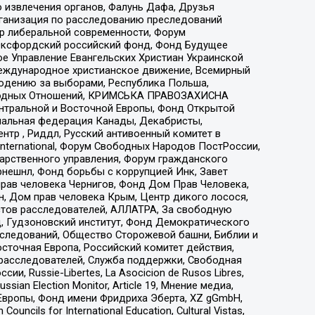
 извлечения органов, Фалунь Дафа, Друзья
рганизация по расследованию преследований
тр либеральной современности, Форум
 Оксфордский российский фонд, Фонд Будущее
е Управление Евангельских Христиан Украинской
еждународное христианское движение, Всемирный
людению за выборами, Республика Польша,
народных Отношений, КРИМСЬКА ПРАВОЗАХИСНА
ы Центральной и Восточной Европы, Фонд Открытой
иональная федерация Канады, Декабристы,
тр , Риддл, Русский антивоенный комитет в
nternational, Форум Свободных Народов ПостРоссии,
дарственного управления, Форум гражданского
рнешнл, Фонд борьбы с коррупцией Инк, Завет
прав человека Чернигов, Фонд Дом Прав Человека,
н, Дом прав человека Крым, Центр дикого лосося,
стов расследователей, АЛЛАТРА, За свободную
д, Гудзоновский институт, Фонд Демократического
сследований, Общество Сторожевой башни, Библии и
сточная Европа, Российский комитет действия,
-расследователей, Служба поддержки, Свободная
 Russie-Libertes, La Asocicion de Rusos Libres,
an Election Monitor, Article 19, Мнение медиа,
Европы, Фонд имени Фридриха Эберта, XZ gGmbH,
ls for International Education, Cultural Vistas,