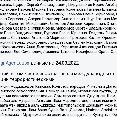
ньевна, Щаров Сергей Алексадрович, Цирульников Борис Альбер
ислакова-Паркер Марина Петровна, Кочеткова Татьяна Владими
сандровна, Рачинский Ян Збигневич, Жемкова Елена Борисовна,
лана Сергеевна, Аверин Владимир Анатольевич, Щур Татьяна М
фтер Валентин Михайлович, Симонов Алексей Кириллович, Флиг
женова Светлана Куприяновна, Максимов Сергей Владимирович, 
кс Елена Владимировна, Буртина Елена Юрьевна, Гендель Людм
евна, Свечников Анатолий Мариевич, Прохоров Вадим Юрьевич
инский Леонид Борисович, Лукашевский Сергей Маркович, Бахм
Добровольская Анна Дмитриевна, Королева Александра Евгенье
евинсон Лев Семенович, Локшина Татьяна Иосифовна, Орлов Ол
ignAgent.aspx
данные на
24.03.2022
ций, в том числе иностранных и международных ор
ции террористическими:
ил моджахедов Кавказа, Конгресс народов Ичкерии и Дагеста
ламского освобождения, Лашкар-И-Тайба, Исламская группа, Дв
ения исламского наследия, Дом двух святых, Джунд аш-Шам, 
жабха аль-Нусра ли-Ахль аш-Шам, Народное ополчение имени К.
ата Ат-Тавхида Валь-Джихад, Чистопольский Джамаат, Рохнам
ят Тахрир аш-Шам, Ахлю Сунна Валь Джамаа, National Socialism
ий джамаат, Мусульманская религиозная группа п. Кушкуль г. 