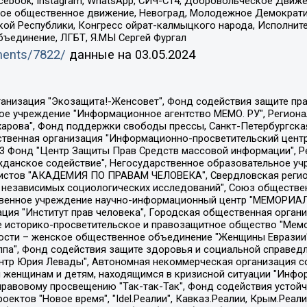
Facebook, Instagram, WhatsApp, СИЧ-С14, Добровольческое Движ
ское общественное движение, Невоград, Молодежное Демократ
ой Республики, Конгресс ойрат-калмыцкого народа, Исполнит
бъединение, ЛГБТ, Я.МЫ Сергей Фургал
uments/7822/
данные на
03.05.2024
Общество с ограниченной ответственностью "Радио Свободная Европа/Радио Свобода", Чешское информационное агентство "MEDIUM-ORIENT", Красноярская региональная общественная организация "Мы против СПИДа", Камалягин Денис Николаевич, Маркелов Сергей Евгеньевич, Пономарев Лев Александрович, Савицкая Людмила Алексеевна, Автономная некоммерческая организация "Центр по работе с проблемой насилия "НАСИЛИЮ.НЕТ", Межрегиональный профессиональный союз работников здравоохранения "Альянс врачей", Юридическое лицо, зарегистрированное в Латвийской Республике, SIA "Medusa Project" (регистрационный номер 40103797863, дата регистрации 10.06.2014), Некоммерческая организация "Фонд по борьбе с коррупцией", Автономная некоммерческая организация "Институт права и публичной политики", Баданин Роман Сергеевич, Гликин Максим Александрович, Железнова Мария Михайловна, Лукьянова Юлия Сергеевна, Маетная Елизавета Витальевна, Маняхин Петр Борисович, Чуракова Ольга Владимировна, Ярош Юлия Петровна, Юридическое лицо "The Insider SIA", зарегистрированное в Риге, Латвийская Республика (дата регистрации 26.06.2015), являющееся администратором доменного имени интернет-издания "The Insider SIA", https://theins.ru, Постернак Алексей Евгеньевич, Рубин Михаил Аркадьевич, Анин Роман Александрович, Юридическое лицо Istories fonds, зарегистрированное в Латвийской Республике (регистрационный номер 50008295751, дата регистрации 24.02.2020), Великовский Дмитрий Александрович, Долинина Ирина Николаевна, Мароховская Алеся Алексеевна, Шлейнов Роман Юрьевич, Шмагун Олеся Валентиновна, Общество с ограниченной ответственностью "Альтаир 2021", Общество с ограниченной ответственностью "Вега 2021", Общество с ограниченной ответственностью "Главный редактор 2021", Общество с ограниченной ответственностью "Ромашки монолит", Важенков Артем Валерьевич, Ивановская областная общественная организация "Центр гендерных исследований", Гурман Юрий Альбертович, Медиапроект "ОВД-Инфо", Егоров Владимир Владимирович, Жилинский Владимир Александрович, Общество с ограниченной ответственностью "ЗП", Иванова София Юрьевна, Карезина Инна Павловна, Кильтау Екатерина Викторовна, Петров Алексей Викторович, Пискунов Сергей Евгеньевич, Смирнов Сергей Сергеевич, Тихонов Михаил Сергеевич, Общество с ограниченной ответственностью "ЖУРНАЛИСТ-ИНОСТРАННЫЙ АГЕНТ", Арапова Галина Юрьевна, Вольтская Татьяна Анатольевна, Американская компания "Mason G.E.S. Anonymous Foundation" (США), являющаяся владельцем интернет-издания https://mnews.world/, Компания "Stichting Bellingcat", зарегистрированная в Нидерландах (дата регистрации 11.07.2018), Захаров Андрей Вячеславович, Клепиковская Екатерина Дмитриевна, Общество с ограниченной ответственностью "МЕМО", Перл Роман Александрович, Симонов Евгений Алексеевич, Соловьева Елена Анатольевна, Сотников Даниил Владимирович, Сурначева Елизавета Дмитриевна, Автономная некоммерческая организация по защите прав человека и информированию населения "Якутия – Наше Мнение", Общество с ограниченной ответственностью "Москоу диджитал медиа", с 26.01.2023 Общество с ограниченной ответственностью "Чайка Белые сады", Ветошкина Валерия Валерьевна, Заговора Максим Александрович, Межрегиональное общественное движение "Российская ЛГБТ - сеть", Оленичев Максим Владимирович, Павлов Иван Юрьевич, Скворцова Елена Сергеевна, Общество с ограниченной ответственностью "Как бы инагент", Кочетков Игорь Викторович, Общество с ограниченной ответственностью "Честные выборы", Еланчик Олег Александрович, Общество с ограниченной ответственностью "Нобелевский призыв", Гималова Регина Эмилевна, Григорьев Андрей Валерьевич, Григорьева Алина Александровна, Ассоциация по содействию защите прав призывников, альтернативнослужащих и военнослужащих "Правозащитная группа "Гражданин.Армия.Право", Хисамова Регина Фаритовна, Автономная некоммерческая организация по реализа