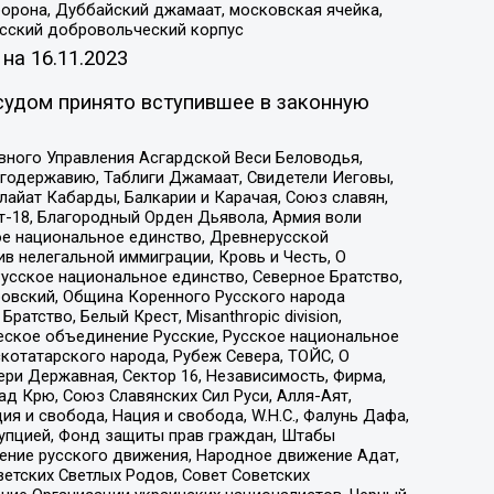
орона, Дуббайский джамаат, московская ячейка,
усский добровольческий корпус
 на
16.11.2023
судом принято вступившее в законную
вного Управления Асгардской Веси Беловодья,
годержавию, Таблиги Джамаат, Свидетели Иеговы,
айат Кабарды, Балкарии и Карачая, Союз славян,
т-18, Благородный Орден Дьявола, Армия воли
ое национальное единство, Древнерусской
 нелегальной иммиграции, Кровь и Честь, О
усское национальное единство, Северное Братство,
ровский, Община Коренного Русского народа
атство, Белый Крест, Misanthropic division,
еское объединение Русские, Русское национальное
котатарского народа, Рубеж Севера, ТОЙС, О
ри Державная, Сектор 16, Независимость, Фирма,
д Крю, Союз Славянских Сил Руси, Алля-Аят,
я и свобода, Нация и свобода, W.H.С., Фалунь Дафа,
рупцией, Фонд защиты прав граждан, Штабы
ение русского движения, Народное движение Адат,
етских Светлых Родов, Совет Советских