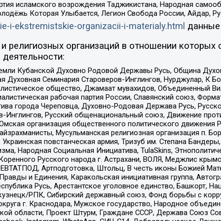
ртия исламского возрождения Таджикистана, Народная самооб
олодёжь Которая Улыбается, Легион Свобода России, Айдар, Р
ie-i-ekstremistskie-organizacii-i-materialy.html
данные
и религиозных организаций в отношении которых 
 деятельности:
земли Кубанской Духовно Родовой Державы Русь, Община Духо
 Духовная Семинария Староверов-Инглингов, Нурджулар, К Бо
листическое общество, Джамаат мувахидов, Объединенный Вил
иалистическая рабочая партия России, Славянский союз, Форма
ива города Череповца, Духовно-Родовая Держава Русь, Русск
-Инглингов, Русский общенациональный союз, Движение против
 Омская организация общественного политического движения Р
йзрахманисты, Мусульманская религиозная организация п. Бо
краинская повстанческая армия, Тризуб им. Степана Бандеры, Бр
зма, Народная Социальная Инициатива, TulaSkins, Этнополитич
оренного Русского народа г. Астрахани, ВОЛЯ, Меджлис крымс
РЕВТАТПОД, Артподготовка, Штольц, В честь иконы Божией Мате
равды и Единения, Каракольская инициативная группа, Автогра
спублика Русь, Арестантское уголовное единство, Башкорт, Наци
окузнецк/РПК, Сибирский державный союз, Фонд борьбы с кор
округа г. Краснодара, Мужское государство, Народное объедин
ой области, Проект Штурм, Граждане СССР, Держава Союз Сов