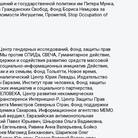
ошений и государственной политики им Питера Мунка,
 Гражданских Свобод, Фонд Бориса Немцова за
имости Ингушетии, Прометей, Stop Occupation of
 Центр гендерных исследований, Фонд защиты прав
 Мы против СПИДа, СВЕЧА, Гуманитарное действие,
ддержки и содействия развитию средств массовой
р социально-информационных инициатив Действие,
 и их семьям, Фонд Тольятти, Новое время,
, Аналитический Центр Юрия Левады, Издательство
 Евразии, Институт прав человека, Фонд защиты
ких инициатив и социального партнерства,
ЕЛОВЕКА, Центр развития некоммерческих
 Трансперенси Интернешнл-Р, Центр Защиты Прав
овета Министров Северных Стран, Фонд поддержки
адемика Сахарова, Информационное агентство МЕМО.
ый вердикт, Евразийская антимонопольная
кий Павел Юрьевич, Шнырова Ольга Вадимовна,
 Евгеньевна, Ривина Анна Валерьевна, Бойко
хоев Магомед Бекханович, Шарипков Олег
Борис Юльевич, Созаев Валерий Валерьевич,