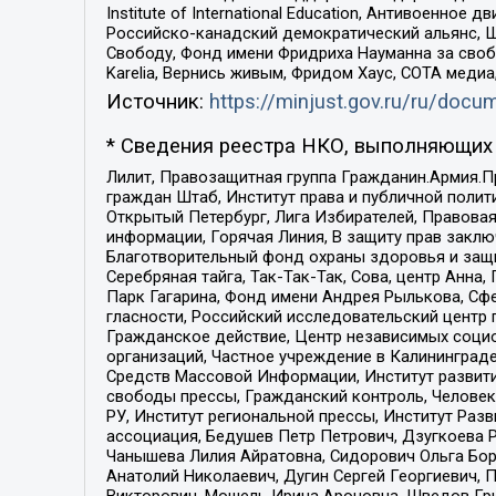
Institute of International Education, Антивоенн
Российско-канадский демократический альянс, 
Свободу, Фонд имени Фридриха Науманна за свобо
Karelia, Вернись живым, Фридом Хаус, СОТА меди
Источник:
https://minjust.gov.ru/ru/doc
* Сведения реестра НКО, выполняющих 
Лилит, Правозащитная группа Гражданин.Армия.П
граждан Штаб, Институт права и публичной поли
Открытый Петербург, Лига Избирателей, Правова
информации, Горячая Линия, В защиту прав закл
Благотворительный фонд охраны здоровья и защи
Серебряная тайга, Так-Так-Так, Сова, центр Анн
Парк Гагарина, Фонд имени Андрея Рылькова, Сф
гласности, Российский исследовательский центр 
Гражданское действие, Центр независимых соци
организаций, Частное учреждение в Калининград
Средств Массовой Информации, Институт развити
свободы прессы, Гражданский контроль, Человек
РУ, Институт региональной прессы, Институт Ра
ассоциация, Бедушев Петр Петрович, Дзугкоева 
Чанышева Лилия Айратовна, Сидорович Ольга Бори
Анатолий Николаевич, Дугин Сергей Георгиевич, 
Викторович, Мошель Ирина Ароновна, Шведов Гри