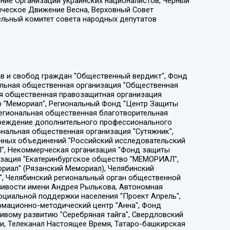
ение Организации украинских националистов, Черный
ическое Движение Весна, Верховный Совет
ельный комитет совета народных депутатов
ции социально-правовых программ "Лилит", Дальневосточное общественное движение "Маяк", Санкт-Петербургская ЛГБТ-инициативная группа "Выход", Инициативная группа ЛГБТ+ "Реверс", Алексеев Андрей Викторович, Бекбулатова Таисия Львовна, Беляев Иван Михайлович, Владыкина Елена Сергеевна, Гельман Марат Александрович, Никульшина Вероника Юрьевна, Толоконникова Надежда Андреевна, Шендерович Виктор Анатольевич, Общество с ограниченной ответственностью "Данное сообщение", Общество с ограниченной ответственностью Издательский дом "Новая глава", Айнбиндер Александра Александровна, Московский комьюнити-центр для ЛГБТ+инициатив, Благотворительный фонд развития филантропии, Deutsche Welle (Германия, Kurt-Schumacher-Strasse 3, 53113 Bonn), Борзунова Мария Михайловна, Воробьев Виктор Викторович, Голубева Анна Львовна, Константинова Алла Михайловна, Малкова Ирина Владимировна, Мурадов Мурад Абдулгалимович, Осетинская Елизавета Николаевна, Понасенков Евгений Николаевич, Ганапольский Матвей Юрьевич, Киселев Евгений Алексеевич, Борухович Ирина Григорьевна, Дремин Иван Тимофеевич, Дубровский Дмитрий Викторович, Красноярская региональная общественная организация поддержки и развития альтернативных образовательных технологий и межкультурных коммуникаций "ИНТЕРРА", Маяковская Екатерина Алексеевна, Фейгин Марк Захарович, Филимонов Андрей Викторович, Дзугкоева Регина Николаевна, Доброхотов Роман Александрович, Дудь Юрий Александрович, Елкин Сергей Владимирович, Кругликов Кирилл Игоревич, Сабунаева Мария Леонидовна, Семенов Алексей Владимирович, Шаинян Карен Багратович, Шульман Екатерина Михайловна, Асафьев Артур Валерьевич, Вахштайн Виктор Семенович, Венедиктов Алексей Алексеевич, Лушникова Екатерина Евгеньевна, Волков Леонид Михайлович, Невзоров Александр Глебович, Пархоменко Сергей Борисович, Сироткин Ярослав Николаевич, Кара-Мурза Владимир Владимирович, Баранова Наталья Владимировна, Гозман Леонид Яковлевич, Кагарлицкий Борис Юльевич, Климарев Михаил Валерьевич, Милов Владимир Станиславович, Автономная некоммерческая организация Краснодарский центр современного искусства "Типография", Моргенштерн Алишер Тагирович, Соболь Любовь Эдуардовна, Общество с ограниченной ответственностью "ЛИЗА НОРМ", Каспаров Гарри Кимович, Ходорковский Михаил Борисович, Общество с ограниченной ответственностью "Апрельские тезисы", Данилович Ирина Брониславовна, Кашин Олег Владимирович, Петров Николай Владимирович, Пивоваров Алексей Владимирович, Соколов Михаил Владимирович, Цветкова Юлия Владимировна, Чичваркин Евгений Александрович, Комитет против пыток/Команда против пыток, Общество с ограниченной ответственностью "Первый научный", Общество с ограниченной ответственностью "Вертолет и ко", Белоцерковская Вероника Борисовна, Кац Максим Евгеньевич, Лазарева Татьяна Юрьевна, Шаведдинов Руслан Табризович, Яшин Илья Валерьевич, Общество с ограниченной ответственностью "Иноагент ААВ", Алешковский Дмитрий Петрович, Альбац Евгения Марковна, Быков Дмитрий Львович, Галямина Юлия Евгеньевна, Лойко Сергей Леонидович, Мартынов Кирилл Константинович, Медведев Сергей Александрович, Крашенинников Федор Геннадиевич, Гордеева Катерина Вл