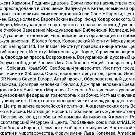
ект Хармони, Родники дракона, Врачи против насильственного
ию преследования в отношении Фалуньгун в Китае, Всемирная о
ация школ политических исследований при Совете Европы, Цен
мен, Бард колледж, Европейский выбор, Фонд Ходорковского,
едиа, Международное партнерство за права человека, Духовно
ое Учебное Заведение Международный Библейский Колледж, М
ь Духовной Технологии, Европейская сеть организаций по наб
урналистики, IStories fonds, Королевский Институт Между
gcat, Bellingcat Ltd, The Insider, Институт правовой инициатив
инский конгресс, Институт Макдональда-Лорье, Украинская нац
, Свободная пресса, Возрождение, Всеукраинский духовный цен
орум свободной России, Лига Свободных Наций, Transparеncy I
– Solidarus, КрымSOS, Свободный университет, Институт госу
в Тисима и Хабомаи, Съезд народных депутатов, Гринпис Инте
DR Novaja Gazeta-Europe, Алтай проект, Образовательный дом 
зскова, Дом прав человека Тбилиси, Дом прав человека Ерева
едований им Вилфрида Мартенса, Сетевое объединение журнали
Международная федерация транспортных рабочих, ИстЧам Финлан
й университет, Центр восточноевропейских и международных и
, Центр анализа европейской политики, Академическая сеть Во
ю в России, Настоящая Россия, Глобальная сеть журналистов
естфалия, Фонд глобальной помощи, Антивоенный комитет России,
татарский Ресурсный Центр, Глобальный союз IndustriALL, Russi
 Свободная Европа, Германское общество изучения Восточной 
и и миротворчества, Форум имени Льва Копелева, American Counci