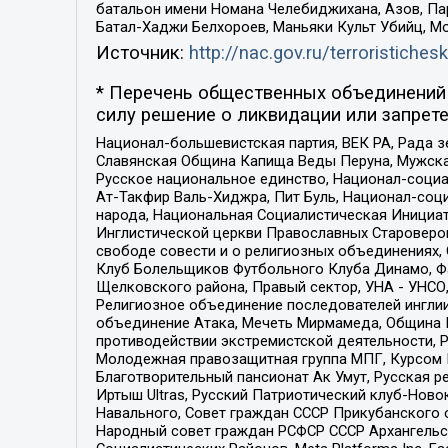
батальон имени Номана Челебиджихана, Азов, Па
Батал-Хаджи Белхороев, Маньяки Культ Убийц, М
Источник:
http://nac.gov.ru/terroristichesk
* Перечень общественных объединений 
силу решение о ликвидации или запрете
Национал-большевистская партия, ВЕК РА, Рада 
Славянская Община Капища Веды Перуна, Мужская
Русское национальное единство, Национал-социа
Ат-Такфир Валь-Хиджра, Пит Буль, Национал-соц
народа, Национальная Социалистическая Инициат
Инглистической церкви Православных Староверов
свободе совести и о религиозных объединениях,
Клуб Болельщиков Футбольного Клуба Динамо, Фа
Щелковского района, Правый сектор, УНА - УНСО, У
Религиозное объединение последователей инглии
объединение Атака, Мечеть Мирмамеда, Община К
противодействии экстремистской деятельности, 
Молодежная правозащитная группа МПГ, Курсом П
Благотворительный пансионат Ак Умут, Русская ре
Иртыш Ultras, Русский Патриотический клуб-Нов
Навального, Совет граждан СССР Прикубанского 
Народный совет граждан РСФСР СССР Архангельск