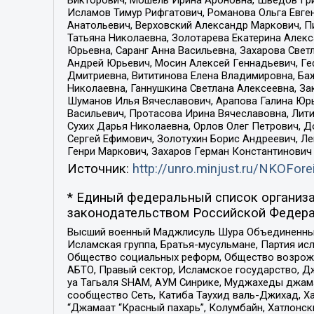
Исламов Тимур Рифгатович, Романова Ольга Евге
Анатольевич, Верховский Александр Маркович, П
Татьяна Николаевна, Золотарева Екатерина Алек
Юрьевна, Саранг Анна Васильевна, Захарова Свет
Андрей Юрьевич, Мосин Алексей Геннадьевич, Ге
Дмитриевна, Вититинова Елена Владимировна, Ба
Николаевна, Ганнушкина Светлана Алексеевна, За
Шуманов Илья Вячеславович, Арапова Галина Юрь
Васильевич, Протасова Ирина Вячеславовна, Лит
Сухих Дарья Николаевна, Орлов Олег Петрович, 
Сергей Ефимович, Золотухин Борис Андреевич, Л
Генри Маркович, Захаров Герман Константинович
Источник:
http://unro.minjust.ru/NKOFore
* Единый федеральный список организа
законодательством Российской Федера
Высший военный Маджлисуль Шура Объединенных с
Исламская группа, Братья-мусульмане, Партия ис
Общество социальных реформ, Общество возрожд
АБТО, Правый сектор, Исламское государство, Д
уа Тагьаля SHAM, АУМ Синрике, Муджахеды джама
сообщество Сеть, Катиба Таухид валь-Джихад, Хай
“Джамаат “Красный пахарь”, Колумбайн, Хатлонск