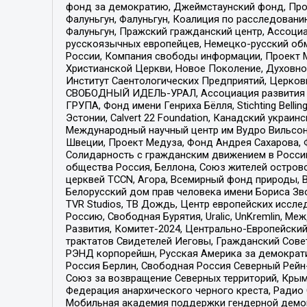
фонд за демократию, Джеймстаунский фонд, Прож
Фалуньгун, Фалуньгун, Коалиция по расследован
Фалуньгун, Пражский гражданский центр, Ассоци
русскоязычных европейцев, Немецко-русский об
России, Компания свободы информации, Проект М
Христианской Церкви, Новое Поколение, Духовн
Институт Саентологических Предприятий, Церков
СВОБОДНЫЙ ИДЕЛЬ-УРАЛ, Ассоциация развития ж
ГРУПА, Фонд имени Генриха Бёлля, Stichting Bellin
Эстонии, Calvert 22 Foundation, Канадский укра
Международный научный центр им Вудро Вильсона
Швеции, Проект Медуза, Фонд Андрея Сахарова, Ф
Солидарность с гражданским движением в России 
общества Россия, Беллона, Союз жителей острово
церквей TCCN, Агора, Всемирный фонд природы, B
Белорусский дом прав человека имени Бориса Зво
TVR Studios, ТВ Дождь, Центр европейских иссл
Россию, Свободная Бурятия, Uralic, UnKremlin, 
Развития, Комитет-2024, Центрально-Европейски
трактатов Свидетелей Иеговы, Гражданский Совет
РЭНД корпорейшн, Русская Америка за демократи
Россия Берлин, Свободная Россия Северный Рейн-В
Союз за возвращение Северных территорий, Крымско
Федерация анархического черного креста, Радио
Мобильная академия поддержки гендерной демократи