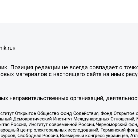
ik.ru»
к. Позиция редакции не всегда совпадает с точко
овых материалов с настоящего сайта на иных ресу
ых неправительственных организаций, деятельнос
ститут Открытое Общество Фонд Содействия, Фонд Открытое 
альный Демократический Институт Международных Отношений,
тая Россия, Институт современной России, Черноморский фонд
родный центр электоральных исследований, Германский фонд
рсов, Свободная Россия, Всемирный конгресс украинцев, Атла