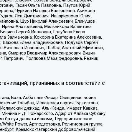
тович, Гасан Ольга Павловна, Паутов Юрий
ровна, Чуркина Наталья Валерьевна, Акимова
 Гудков Лев Дмитриевич, Илларионова Юлия
ихайловна, Щур Николай Алексеевич, Блинушов
е Ирина Анатольевна, Мельникова Валентина
Беляев Сергей Иванович, Голубева Елена
ила Залмановна, Кокорина Екатерина Алексеевна,
, Шахова Елена Владимировна, Подузов Сергей
ин Вячеслав Иванович, Шабад Анатолий Ефимович,
вна, Смирнов Владимир Александрович, Вицин
ег Петрович, Полякова Мара Федоровна, Резник
ганизаций, признанных в соответствии с
на, База, Асбат аль-Ансар, Священная война,
ижение Талибан, Исламская партия Туркестана,
Исламский джихад, Аль-Каида, Имарат Кавказ,
 Минина и Д. Пожарского, Аджр от Аллаха Субхану
о ба суи давлати исломи, Террористическое
/White Power, Артподготовка, Религиозная группа
Оренбург, Крымско-татарский добровольческий