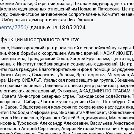
ое движение Антальи, Открытый диалог, Школа международных отн
Школа международных отношений им Нормана Патерсона, Центр
ду, Феминистское антивоенное сопротивление, Комитет независ
а, Либерально-демократическая Лига Украины
uments/7756/
данные на
13.05.2024
функции иностранного агента:
раво, Нижегородский центр немецкой и европейской культуры,
тики, Фонд борьбы с коррупцией, Альянс врачей, НАСИЛИЮ.НЕТ,
я инициатива, Гражданский Союз, Хасдей Ерушалаим, Центр по
юченных, Институт глобализации и социальных движений, Цент
ты прав граждан, Благотворительный фонд помощи осужденным
а, Проект Апрель, Самарская губерния, Эра здоровья, Мемориал
ера, Центр СИБАЛЬТ, Уральская правозащитная группа, Женщины
по правам человека, Дальневосточный центр развития гражданс
ологических исследований, Сутяжник, АКАДЕМИЯ ПО ПРАВАМ Ч
е Совета Министров северных стран, Гражданское содействие,
я прессы - Сибирь, Частное учреждение в Санкт-Петербурге С
 и Закон, Общественная комиссия по сохранению наследия ак
звития Свободы Информации, Экозащита!-Женсовет, Общественн
Регина Николаевна, Кривенко Сергей Владимирович, Милославс
совна, Туровский Александр Алексеевич, Васильева Анастасия
Пивоваров Андрей Сергеевич, Аверин Виталий Евгеньевич, Бара
горий Сергеевич, Пономарев Лев Александрович, Каргалицкий 