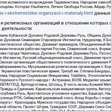
ртия исламского возрождения Таджикистана, Народная самооб
олодёжь Которая Улыбается, Легион Свобода России, Айдар, Р
ie-i-ekstremistskie-organizacii-i-materialy.html
данные
и религиозных организаций в отношении которых 
 деятельности:
земли Кубанской Духовно Родовой Державы Русь, Община Духо
 Духовная Семинария Староверов-Инглингов, Нурджулар, К Бо
листическое общество, Джамаат мувахидов, Объединенный Вил
иалистическая рабочая партия России, Славянский союз, Форма
ива города Череповца, Духовно-Родовая Держава Русь, Русск
-Инглингов, Русский общенациональный союз, Движение против
 Омская организация общественного политического движения Р
йзрахманисты, Мусульманская религиозная организация п. Бо
краинская повстанческая армия, Тризуб им. Степана Бандеры, Бр
зма, Народная Социальная Инициатива, TulaSkins, Этнополитич
оренного Русского народа г. Астрахани, ВОЛЯ, Меджлис крымс
РЕВТАТПОД, Артподготовка, Штольц, В честь иконы Божией Мате
равды и Единения, Каракольская инициативная группа, Автогра
спублика Русь, Арестантское уголовное единство, Башкорт, Наци
окузнецк/РПК, Сибирский державный союз, Фонд борьбы с кор
округа г. Краснодара, Мужское государство, Народное объедин
ой области, Проект Штурм, Граждане СССР, Держава Союз Сов