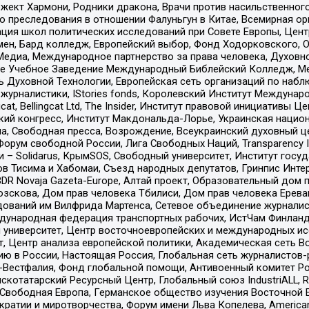
ект Хармони, Родники дракона, Врачи против насильственного
ию преследования в отношении Фалуньгун в Китае, Всемирная о
ация школ политических исследований при Совете Европы, Цен
мен, Бард колледж, Европейский выбор, Фонд Ходорковского,
едиа, Международное партнерство за права человека, Духовно
ое Учебное Заведение Международный Библейский Колледж, М
ь Духовной Технологии, Европейская сеть организаций по наб
урналистики, IStories fonds, Королевский Институт Между
gcat, Bellingcat Ltd, The Insider, Институт правовой инициатив
инский конгресс, Институт Макдональда-Лорье, Украинская нац
, Свободная пресса, Возрождение, Всеукраинский духовный цен
орум свободной России, Лига Свободных Наций, Transparеncy I
– Solidarus, КрымSOS, Свободный университет, Институт госу
в Тисима и Хабомаи, Съезд народных депутатов, Гринпис Инте
DR Novaja Gazeta-Europe, Алтай проект, Образовательный дом 
зскова, Дом прав человека Тбилиси, Дом прав человека Ерева
едований им Вилфрида Мартенса, Сетевое объединение журнали
Международная федерация транспортных рабочих, ИстЧам Финлан
й университет, Центр восточноевропейских и международных и
, Центр анализа европейской политики, Академическая сеть Во
ю в России, Настоящая Россия, Глобальная сеть журналистов
естфалия, Фонд глобальной помощи, Антивоенный комитет России,
татарский Ресурсный Центр, Глобальный союз IndustriALL, Russi
 Свободная Европа, Германское общество изучения Восточной 
и и миротворчества, Форум имени Льва Копелева, American Counci