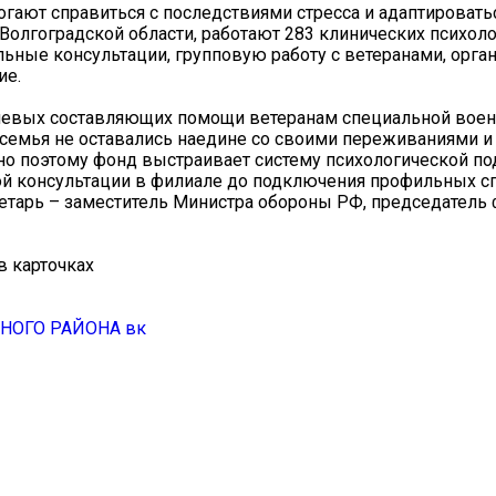
гают справиться с последствиями стресса и адаптировать
в Волгоградской области, работают 283 клинических психоло
льные консультации, групповую работу с ветеранами, орг
ие.
ючевых составляющих помощи ветеранам специальной вое
о семья не оставались наедине со своими переживаниями и
но поэтому фонд выстраивает систему психологической по
ой консультации в филиале до подключения профильных с
ретарь – заместитель Министра обороны РФ, председатель
в карточках
ОГО РАЙОНА вк