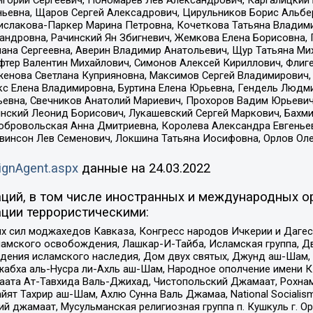
ньевна, Щаров Сергей Алексадрович, Цирульников Борис Альбер
ислакова-Паркер Марина Петровна, Кочеткова Татьяна Владими
сандровна, Рачинский Ян Збигневич, Жемкова Елена Борисовна,
лана Сергеевна, Аверин Владимир Анатольевич, Щур Татьяна М
фтер Валентин Михайлович, Симонов Алексей Кириллович, Флиг
женова Светлана Куприяновна, Максимов Сергей Владимирович, 
кс Елена Владимировна, Буртина Елена Юрьевна, Гендель Людм
евна, Свечников Анатолий Мариевич, Прохоров Вадим Юрьевич
инский Леонид Борисович, Лукашевский Сергей Маркович, Бахм
Добровольская Анна Дмитриевна, Королева Александра Евгенье
евинсон Лев Семенович, Локшина Татьяна Иосифовна, Орлов Ол
ignAgent.aspx
данные на
24.03.2022
ций, в том числе иностранных и международных ор
ции террористическими:
ил моджахедов Кавказа, Конгресс народов Ичкерии и Дагеста
ламского освобождения, Лашкар-И-Тайба, Исламская группа, Дв
ения исламского наследия, Дом двух святых, Джунд аш-Шам, 
жабха аль-Нусра ли-Ахль аш-Шам, Народное ополчение имени К.
ата Ат-Тавхида Валь-Джихад, Чистопольский Джамаат, Рохнам
ят Тахрир аш-Шам, Ахлю Сунна Валь Джамаа, National Socialism
ий джамаат, Мусульманская религиозная группа п. Кушкуль г. 