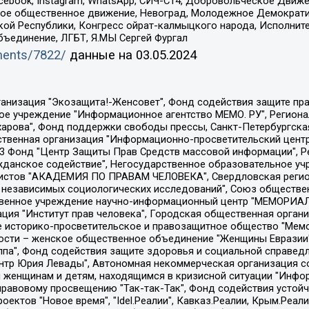
Facebook, Instagram, WhatsApp, СИЧ-С14, Добровольческое Движ
ское общественное движение, Невоград, Молодежное Демократ
ой Республики, Конгресс ойрат-калмыцкого народа, Исполнит
бъединение, ЛГБТ, Я.МЫ Сергей Фургал
uments/7822/
данные на
03.05.2024
Общество с ограниченной ответственностью "Радио Свободная Европа/Радио Свобода", Чешское информационное агентство "MEDIUM-ORIENT", Красноярская региональная общественная организация "Мы против СПИДа", Камалягин Денис Николаевич, Маркелов Сергей Евгеньевич, Пономарев Лев Александрович, Савицкая Людмила Алексеевна, Автономная некоммерческая организация "Центр по работе с проблемой насилия "НАСИЛИЮ.НЕТ", Межрегиональный профессиональный союз работников здравоохранения "Альянс врачей", Юридическое лицо, зарегистрированное в Латвийской Республике, SIA "Medusa Project" (регистрационный номер 40103797863, дата регистрации 10.06.2014), Некоммерческая организация "Фонд по борьбе с коррупцией", Автономная некоммерческая организация "Институт права и публичной политики", Баданин Роман Сергеевич, Гликин Максим Александрович, Железнова Мария Михайловна, Лукьянова Юлия Сергеевна, Маетная Елизавета Витальевна, Маняхин Петр Борисович, Чуракова Ольга Владимировна, Ярош Юлия Петровна, Юридическое лицо "The Insider SIA", зарегистрированное в Риге, Латвийская Республика (дата регистрации 26.06.2015), являющееся администратором доменного имени интернет-издания "The Insider SIA", https://theins.ru, Постернак Алексей Евгеньевич, Рубин Михаил Аркадьевич, Анин Роман Александрович, Юридическое лицо Istories fonds, зарегистрированное в Латвийской Республике (регистрационный номер 50008295751, дата регистрации 24.02.2020), Великовский Дмитрий Александрович, Долинина Ирина Николаевна, Мароховская Алеся Алексеевна, Шлейнов Роман Юрьевич, Шмагун Олеся Валентиновна, Общество с ограниченной ответственностью "Альтаир 2021", Общество с ограниченной ответственностью "Вега 2021", Общество с ограниченной ответственностью "Главный редактор 2021", Общество с ограниченной ответственностью "Ромашки монолит", Важенков Артем Валерьевич, Ивановская областная общественная организация "Центр гендерных исследований", Гурман Юрий Альбертович, Медиапроект "ОВД-Инфо", Егоров Владимир Владимирович, Жилинский Владимир Александрович, Общество с ограниченной ответственностью "ЗП", Иванова София Юрьевна, Карезина Инна Павловна, Кильтау Екатерина Викторовна, Петров Алексей Викторович, Пискунов Сергей Евгеньевич, Смирнов Сергей Сергеевич, Тихонов Михаил Сергеевич, Общество с ограниченной ответственностью "ЖУРНАЛИСТ-ИНОСТРАННЫЙ АГЕНТ", Арапова Галина Юрьевна, Вольтская Татьяна Анатольевна, Американская компания "Mason G.E.S. Anonymous Foundation" (США), являющаяся владельцем интернет-издания https://mnews.world/, Компания "Stichting Bellingcat", зарегистрированная в Нидерландах (дата регистрации 11.07.2018), Захаров Андрей Вячеславович, Клепиковская Екатерина Дмитриевна, Общество с ограниченной ответственностью "МЕМО", Перл Роман Александрович, Симонов Евгений Алексеевич, Соловьева Елена Анатольевна, Сотников Даниил Владимирович, Сурначева Елизавета Дмитриевна, Автономная некоммерческая организация по защите прав человека и информированию населения "Якутия – Наше Мнение", Общество с ограниченной ответственностью "Москоу диджитал медиа", с 26.01.2023 Общество с ограниченной ответственностью "Чайка Белые сады", Ветошкина Валерия Валерьевна, Заговора Максим Александрович, Межрегиональное общественное движение "Российская ЛГБТ - сеть", Оленичев Максим Владимирович, Павлов Иван Юрьевич, Скворцова Елена Сергеевна, Общество с ограниченной ответственностью "Как бы инагент", Кочетков Игорь Викторович, Общество с ограниченной ответственностью "Честные выборы", Еланчик Олег Александрович, Общество с ограниченной ответственностью "Нобелевский призыв", Гималова Регина Эмилевна, Григорьев Андрей Валерьевич, Григорьева Алина Александровна, Ассоциация по содействию защите прав призывников, альтернативнослужащих и военнослужащих "Правозащитная группа "Гражданин.Армия.Право", Хисамова Регина Фаритовна, Автономная некоммерческая организация по реализа