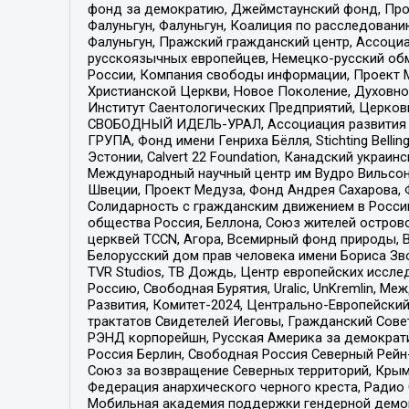
фонд за демократию, Джеймстаунский фонд, Прож
Фалуньгун, Фалуньгун, Коалиция по расследован
Фалуньгун, Пражский гражданский центр, Ассоци
русскоязычных европейцев, Немецко-русский об
России, Компания свободы информации, Проект М
Христианской Церкви, Новое Поколение, Духовн
Институт Саентологических Предприятий, Церков
СВОБОДНЫЙ ИДЕЛЬ-УРАЛ, Ассоциация развития ж
ГРУПА, Фонд имени Генриха Бёлля, Stichting Bellin
Эстонии, Calvert 22 Foundation, Канадский укра
Международный научный центр им Вудро Вильсона
Швеции, Проект Медуза, Фонд Андрея Сахарова, Ф
Солидарность с гражданским движением в России 
общества Россия, Беллона, Союз жителей острово
церквей TCCN, Агора, Всемирный фонд природы, B
Белорусский дом прав человека имени Бориса Зво
TVR Studios, ТВ Дождь, Центр европейских иссл
Россию, Свободная Бурятия, Uralic, UnKremlin, 
Развития, Комитет-2024, Центрально-Европейски
трактатов Свидетелей Иеговы, Гражданский Совет
РЭНД корпорейшн, Русская Америка за демократи
Россия Берлин, Свободная Россия Северный Рейн-В
Союз за возвращение Северных территорий, Крымско
Федерация анархического черного креста, Радио
Мобильная академия поддержки гендерной демократи