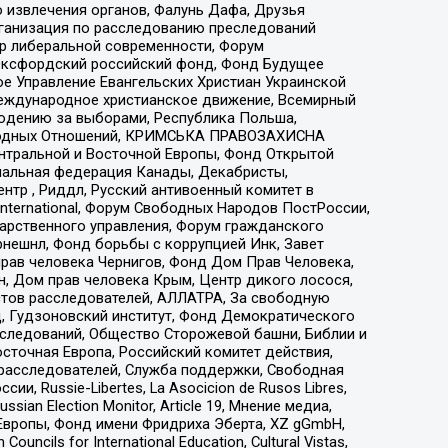
 извлечения органов, Фалунь Дафа, Друзья
рганизация по расследованию преследований
тр либеральной современности, Форум
 Оксфордский российский фонд, Фонд Будущее
е Управление Евангельских Христиан Украинской
еждународное христианское движение, Всемирный
людению за выборами, Республика Польша,
народных Отношений, КРИМСЬКА ПРАВОЗАХИСНА
ы Центральной и Восточной Европы, Фонд Открытой
иональная федерация Канады, Декабристы,
тр , Риддл, Русский антивоенный комитет в
nternational, Форум Свободных Народов ПостРоссии,
дарственного управления, Форум гражданского
рнешнл, Фонд борьбы с коррупцией Инк, Завет
прав человека Чернигов, Фонд Дом Прав Человека,
н, Дом прав человека Крым, Центр дикого лосося,
стов расследователей, АЛЛАТРА, За свободную
д, Гудзоновский институт, Фонд Демократического
сследований, Общество Сторожевой башни, Библии и
сточная Европа, Российский комитет действия,
-расследователей, Служба поддержки, Свободная
 Russie-Libertes, La Asocicion de Rusos Libres,
an Election Monitor, Article 19, Мнение медиа,
Европы, Фонд имени Фридриха Эберта, XZ gGmbH,
ls for International Education, Cultural Vistas,