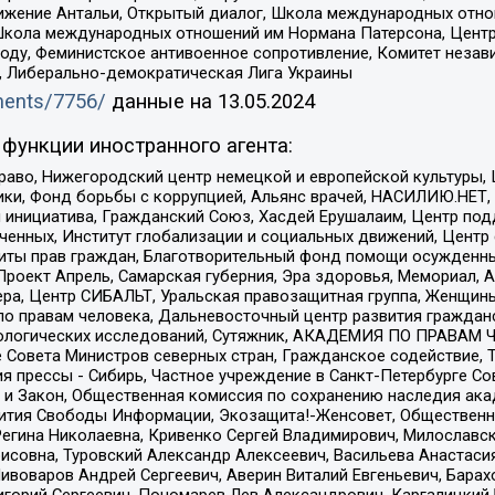
ое движение Антальи, Открытый диалог, Школа международных отн
Школа международных отношений им Нормана Патерсона, Центр
ду, Феминистское антивоенное сопротивление, Комитет независ
а, Либерально-демократическая Лига Украины
uments/7756/
данные на
13.05.2024
функции иностранного агента:
раво, Нижегородский центр немецкой и европейской культуры,
тики, Фонд борьбы с коррупцией, Альянс врачей, НАСИЛИЮ.НЕТ,
я инициатива, Гражданский Союз, Хасдей Ерушалаим, Центр по
юченных, Институт глобализации и социальных движений, Цент
ты прав граждан, Благотворительный фонд помощи осужденным
а, Проект Апрель, Самарская губерния, Эра здоровья, Мемориал
ера, Центр СИБАЛЬТ, Уральская правозащитная группа, Женщины
по правам человека, Дальневосточный центр развития гражданс
ологических исследований, Сутяжник, АКАДЕМИЯ ПО ПРАВАМ Ч
е Совета Министров северных стран, Гражданское содействие,
я прессы - Сибирь, Частное учреждение в Санкт-Петербурге С
 и Закон, Общественная комиссия по сохранению наследия ак
звития Свободы Информации, Экозащита!-Женсовет, Общественн
Регина Николаевна, Кривенко Сергей Владимирович, Милославс
совна, Туровский Александр Алексеевич, Васильева Анастасия
Пивоваров Андрей Сергеевич, Аверин Виталий Евгеньевич, Бара
горий Сергеевич, Пономарев Лев Александрович, Каргалицкий 