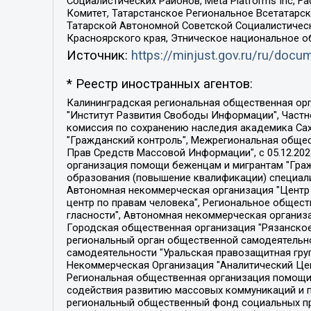
Социалистических Районов, Meta Platforms Inc, 
Комитет, Татарстанское Региональное Всетатар
Татарской Автономной Советской Социалистическ
Красноярского края, Этническое национальное о
Источник:
https://minjust.gov.ru/ru/doc
* Реестр иностранных агентов:
Калининградская региональная общественная организация "Экозащита!-Женсовет", Фонд содействия защите прав и свобод граждан "Общественный вердикт", Фонд "Институт Развития Свободы Информации", Частное учреждение "Информационное агентство МЕМО. РУ", Региональная общественная организация "Общественная комиссия по сохранению наследия академика Сахарова", Фонд поддержки свободы прессы, Санкт-Петербургская общественная правозащитная организация "Гражданский контроль", Межрегиональная общественная организация "Информационно-просветительский центр "Мемориал", Региональный Фонд "Центр Защиты Прав Средств Массовой Информации", с 05.12.2023 Фонд "Центр Защиты Прав Средств массовой информации", Региональная общественная благотворительная организация помощи беженцам и мигрантам "Гражданское содействие", Негосударственное образовательное учреждение дополнительного профессионального образования (повышение квалификации) специалистов "АКАДЕМИЯ ПО ПРАВАМ ЧЕЛОВЕКА", Свердловская региональная общественная организация "Сутяжник", Автономная некоммерческая организация "Центр независимых социологических исследований", Союз общественных объединений "Российский исследовательский центр по правам человека", Региональное общественное учреждение научно-информационный центр "МЕМОРИАЛ", Некоммерческая организация "Фонд защиты гласности", Автономная некоммерческая организация "Институт прав человека", Городская общественная организация "Екатеринбургское общество "МЕМОРИАЛ", Городская общественная организация "Рязанское историко-просветительское и правозащитное общество "Мемориал" (Рязанский Мемориал), Челябинский региональный орган общественной самодеятельности – женское общественное объединение "Женщины Евразии", Челябинский региональный орган общественной самодеятельности "Уральская правозащитная группа", Фонд содействия защите здоровья и социальной справедливости имени Андрея Рылькова, Автономная Некоммерческая Организация "Аналитический Центр Юрия Левады", Автономная некоммерческая организация социальной поддержки населения "Проект Апрель", Региональная общественная организация помощи женщинам и детям, находящимся в кризисной ситуации "Информационно-методический центр "Анна", Фонд содействия развитию массовых коммуникаций и правовому просвещению "Так-так-Так", Фонд содействия устойчивому развитию "Серебряная тайга", Свердловский региональный общественный фонд социальных проектов "Новое время", "Idel.Реалии", Кавказ.Реалии, Крым.Реалии, Телеканал Настоящее Время, Татаро-башкирская служба Радио Свобода (Azatliq Radiosi), Радио Свободная Европа/Радио Свобода (PCE/PC), "Сибирь.Реалии", "Фактограф", Благотворительный фонд помощи осужденным и их семьям, Автономная некоммерческая организация "Институт глобализации и социальных движений", Фонд "В защиту прав заключенных", Частное учреждение "Центр поддержки и содействия развитию средств массовой информации", Пензенский региональный общественный благотворительный фонд "Гражданский союз", "Север.Реалии", Некоммерческая организация Фонд "Правовая инициатива", 