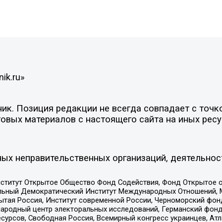
ik.ru»
к. Позиция редакции не всегда совпадает с точко
овых материалов с настоящего сайта на иных ресу
ых неправительственных организаций, деятельнос
ститут Открытое Общество Фонд Содействия, Фонд Открытое 
альный Демократический Институт Международных Отношений,
тая Россия, Институт современной России, Черноморский фонд
родный центр электоральных исследований, Германский фонд
рсов, Свободная Россия, Всемирный конгресс украинцев, Атла