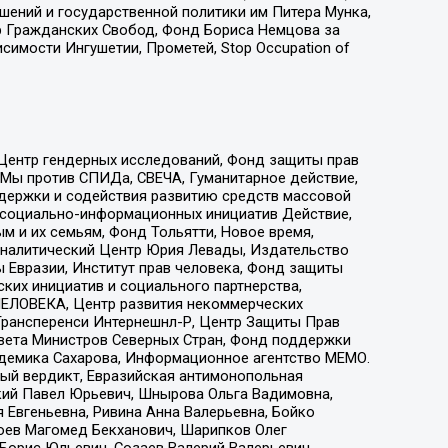
ошений и государственной политики им Питера Мунка,
 Гражданских Свобод, Фонд Бориса Немцова за
имости Ингушетии, Прометей, Stop Occupation of
 Центр гендерных исследований, Фонд защиты прав
 Мы против СПИДа, СВЕЧА, Гуманитарное действие,
ддержки и содействия развитию средств массовой
р социально-информационных инициатив Действие,
 и их семьям, Фонд Тольятти, Новое время,
, Аналитический Центр Юрия Левады, Издательство
 Евразии, Институт прав человека, Фонд защиты
ких инициатив и социального партнерства,
ЕЛОВЕКА, Центр развития некоммерческих
 Трансперенси Интернешнл-Р, Центр Защиты Прав
овета Министров Северных Стран, Фонд поддержки
адемика Сахарова, Информационное агентство МЕМО.
ый вердикт, Евразийская антимонопольная
кий Павел Юрьевич, Шнырова Ольга Вадимовна,
 Евгеньевна, Ривина Анна Валерьевна, Бойко
хоев Магомед Бекханович, Шарипков Олег
Борис Юльевич, Созаев Валерий Валерьевич,