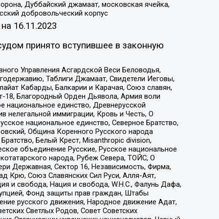
орона, Дуббайский джамаат, московская ячейка,
усский добровольческий корпус
 на
16.11.2023
судом принято вступившее в законную
вного Управления Асгардской Веси Беловодья,
годержавию, Таблиги Джамаат, Свидетели Иеговы,
айат Кабарды, Балкарии и Карачая, Союз славян,
т-18, Благородный Орден Дьявола, Армия воли
ое национальное единство, Древнерусской
 нелегальной иммиграции, Кровь и Честь, О
усское национальное единство, Северное Братство,
ровский, Община Коренного Русского народа
атство, Белый Крест, Misanthropic division,
еское объединение Русские, Русское национальное
котатарского народа, Рубеж Севера, ТОЙС, О
ри Державная, Сектор 16, Независимость, Фирма,
д Крю, Союз Славянских Сил Руси, Алля-Аят,
я и свобода, Нация и свобода, W.H.С., Фалунь Дафа,
рупцией, Фонд защиты прав граждан, Штабы
ение русского движения, Народное движение Адат,
етских Светлых Родов, Совет Советских