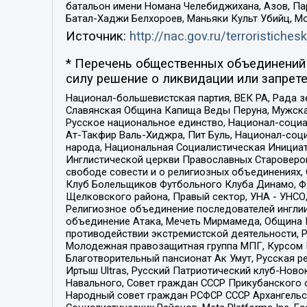
батальон имени Номана Челебиджихана, Азов, Па
Батал-Хаджи Белхороев, Маньяки Культ Убийц, М
Источник:
http://nac.gov.ru/terroristichesk
* Перечень общественных объединений 
силу решение о ликвидации или запрете
Национал-большевистская партия, ВЕК РА, Рада 
Славянская Община Капища Веды Перуна, Мужская
Русское национальное единство, Национал-социа
Ат-Такфир Валь-Хиджра, Пит Буль, Национал-соц
народа, Национальная Социалистическая Инициат
Инглистической церкви Православных Староверов
свободе совести и о религиозных объединениях,
Клуб Болельщиков Футбольного Клуба Динамо, Фа
Щелковского района, Правый сектор, УНА - УНСО, У
Религиозное объединение последователей инглии
объединение Атака, Мечеть Мирмамеда, Община К
противодействии экстремистской деятельности, 
Молодежная правозащитная группа МПГ, Курсом П
Благотворительный пансионат Ак Умут, Русская ре
Иртыш Ultras, Русский Патриотический клуб-Нов
Навального, Совет граждан СССР Прикубанского 
Народный совет граждан РСФСР СССР Архангельск