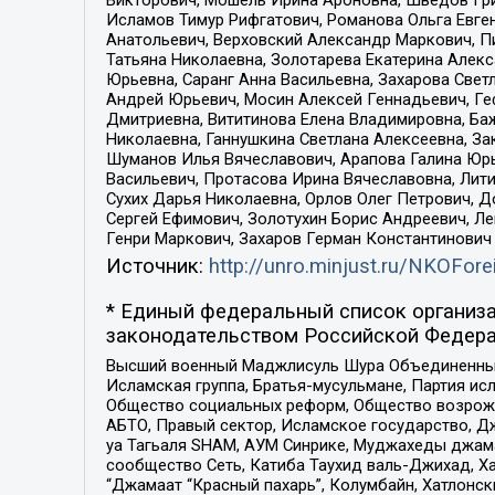
Исламов Тимур Рифгатович, Романова Ольга Евге
Анатольевич, Верховский Александр Маркович, П
Татьяна Николаевна, Золотарева Екатерина Алек
Юрьевна, Саранг Анна Васильевна, Захарова Свет
Андрей Юрьевич, Мосин Алексей Геннадьевич, Ге
Дмитриевна, Вититинова Елена Владимировна, Ба
Николаевна, Ганнушкина Светлана Алексеевна, За
Шуманов Илья Вячеславович, Арапова Галина Юрь
Васильевич, Протасова Ирина Вячеславовна, Лит
Сухих Дарья Николаевна, Орлов Олег Петрович, 
Сергей Ефимович, Золотухин Борис Андреевич, Л
Генри Маркович, Захаров Герман Константинович
Источник:
http://unro.minjust.ru/NKOFore
* Единый федеральный список организа
законодательством Российской Федера
Высший военный Маджлисуль Шура Объединенных с
Исламская группа, Братья-мусульмане, Партия ис
Общество социальных реформ, Общество возрожд
АБТО, Правый сектор, Исламское государство, Д
уа Тагьаля SHAM, АУМ Синрике, Муджахеды джама
сообщество Сеть, Катиба Таухид валь-Джихад, Хай
“Джамаат “Красный пахарь”, Колумбайн, Хатлонск