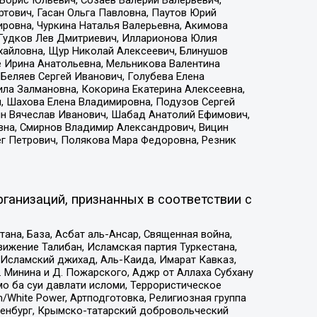
тович, Гасан Ольга Павловна, Паутов Юрий
ровна, Чуркина Наталья Валерьевна, Акимова
 Гудков Лев Дмитриевич, Илларионова Юлия
ихайловна, Щур Николай Алексеевич, Блинушов
е Ирина Анатольевна, Мельникова Валентина
Беляев Сергей Иванович, Голубева Елена
ила Залмановна, Кокорина Екатерина Алексеевна,
, Шахова Елена Владимировна, Подузов Сергей
ин Вячеслав Иванович, Шабад Анатолий Ефимович,
вна, Смирнов Владимир Александрович, Вицин
ег Петрович, Полякова Мара Федоровна, Резник
ганизаций, признанных в соответствии с
на, База, Асбат аль-Ансар, Священная война,
ижение Талибан, Исламская партия Туркестана,
Исламский джихад, Аль-Каида, Имарат Кавказ,
 Минина и Д. Пожарского, Аджр от Аллаха Субхану
о ба суи давлати исломи, Террористическое
/White Power, Артподготовка, Религиозная группа
Оренбург, Крымско-татарский добровольческий