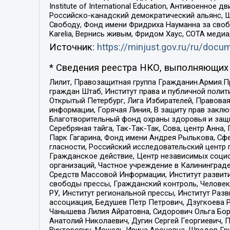
Institute of International Education, Антивоенн
Российско-канадский демократический альянс, 
Свободу, Фонд имени Фридриха Науманна за свобо
Karelia, Вернись живым, Фридом Хаус, СОТА меди
Источник:
https://minjust.gov.ru/ru/doc
* Сведения реестра НКО, выполняющих 
Лилит, Правозащитная группа Гражданин.Армия.П
граждан Штаб, Институт права и публичной поли
Открытый Петербург, Лига Избирателей, Правова
информации, Горячая Линия, В защиту прав закл
Благотворительный фонд охраны здоровья и защи
Серебряная тайга, Так-Так-Так, Сова, центр Анн
Парк Гагарина, Фонд имени Андрея Рылькова, Сф
гласности, Российский исследовательский центр 
Гражданское действие, Центр независимых соци
организаций, Частное учреждение в Калининград
Средств Массовой Информации, Институт развити
свободы прессы, Гражданский контроль, Человек
РУ, Институт региональной прессы, Институт Ра
ассоциация, Бедушев Петр Петрович, Дзугкоева 
Чанышева Лилия Айратовна, Сидорович Ольга Бори
Анатолий Николаевич, Дугин Сергей Георгиевич, 
Викторович, Мошель Ирина Ароновна, Шведов Гри