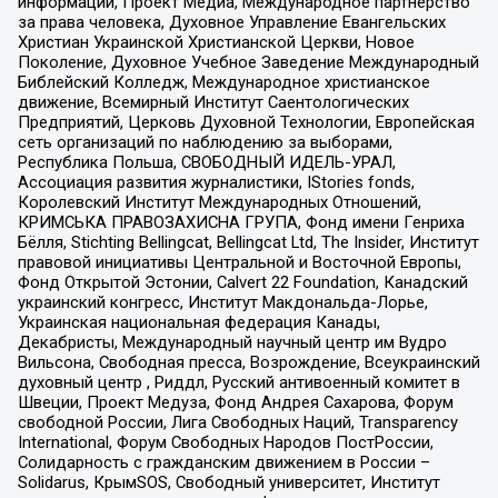
информации, Проект Медиа, Международное партнерство
за права человека, Духовное Управление Евангельских
Христиан Украинской Христианской Церкви, Новое
Поколение, Духовное Учебное Заведение Международный
Библейский Колледж, Международное христианское
движение, Всемирный Институт Саентологических
Предприятий, Церковь Духовной Технологии, Европейская
сеть организаций по наблюдению за выборами,
Республика Польша, СВОБОДНЫЙ ИДЕЛЬ-УРАЛ,
Ассоциация развития журналистики, IStories fonds,
Королевский Институт Международных Отношений,
КРИМСЬКА ПРАВОЗАХИСНА ГРУПА, Фонд имени Генриха
Бёлля, Stichting Bellingcat, Bellingcat Ltd, The Insider, Институт
правовой инициативы Центральной и Восточной Европы,
Фонд Открытой Эстонии, Calvert 22 Foundation, Канадский
украинский конгресс, Институт Макдональда-Лорье,
Украинская национальная федерация Канады,
Декабристы, Международный научный центр им Вудро
Вильсона, Свободная пресса, Возрождение, Всеукраинский
духовный центр , Риддл, Русский антивоенный комитет в
Швеции, Проект Медуза, Фонд Андрея Сахарова, Форум
свободной России, Лига Свободных Наций, Transparеncy
International, Форум Свободных Народов ПостРоссии,
Солидарность с гражданским движением в России –
Solidarus, КрымSOS, Свободный университет, Институт