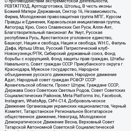
О противодействии экстремистской деятельности,
РЕВТАТПОД, Артподготовка, Штольц, В честь иконы
Божией Матери Державная, Сектор 16, Независимость,
Фирма, Молодежная правозащитная группа МПГ, Курсом
Правды и Единения, Каракольская инициативная группа,
Автоград Крю, Союз Славянских Сил Руси, Алля-Аят,
Благотворительный пансионат Ак Умут, Русская
республика Русь, Арестантское уголовное единство,
Башкорт, Нация и свобода, Нация и свобода, W.H.С., Фалунь
Дафа, Иртыш Ultras, Русский Патриотический клуб-
Новокузнецк/РПК, Сибирский державный союз, Фонд
борьбы с коррупцией, Фонд защиты прав граждан, Штабы
Навального, Совет граждан СССР Прикубанского округа г.
Краснодара, Мужское государство, Народное
объединение русского движения, Народное движение
Адат, Народный совет граждан РСФСР СССР
Архангельской области, Проект Штурм, Граждане СССР,
Держава Союз Советских Светлых Родов, Совет Советских
Социалистических Районов, Meta Platforms Inc, Facebook,
Instagram, WhatsApp, СИЧ-С14, Добровольческое
Движение Организации украинских националистов, Черный
Комитет, Татарстанское Региональное Всетатарское
общественное движение, Невоград, Молодежное
Демократическое Движение Весна, Верховный Совет
Татарской Автономной Советской Социалистической