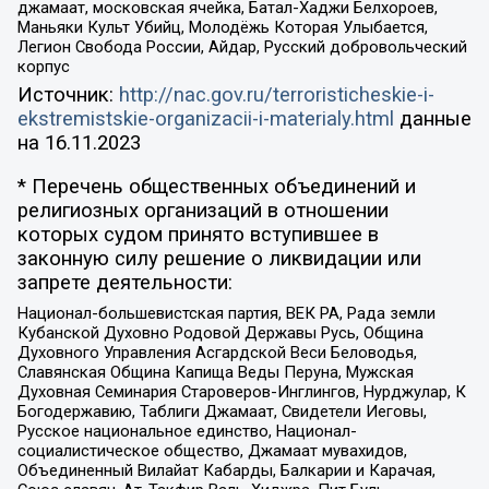
джамаат, московская ячейка, Батал-Хаджи Белхороев,
Маньяки Культ Убийц, Молодёжь Которая Улыбается,
Легион Свобода России, Айдар, Русский добровольческий
корпус
Источник:
http://nac.gov.ru/terroristicheskie-i-
ekstremistskie-organizacii-i-materialy.html
данные
на
16.11.2023
* Перечень общественных объединений и
религиозных организаций в отношении
которых судом принято вступившее в
законную силу решение о ликвидации или
запрете деятельности:
Национал-большевистская партия, ВЕК РА, Рада земли
Кубанской Духовно Родовой Державы Русь, Община
Духовного Управления Асгардской Веси Беловодья,
Славянская Община Капища Веды Перуна, Мужская
Духовная Семинария Староверов-Инглингов, Нурджулар, К
Богодержавию, Таблиги Джамаат, Свидетели Иеговы,
Русское национальное единство, Национал-
социалистическое общество, Джамаат мувахидов,
Объединенный Вилайат Кабарды, Балкарии и Карачая,