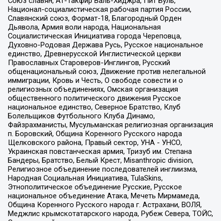
Союз славян, Ат-Такфир Валь-Хиджра, Пит Буль,
Национал-социалистическая рабочая партия России,
Славянский союз, Формат-18, Благородный Орден
Дьявола, Армия воли народа, Национальная
Социалистическая Инициатива города Череповца,
Духовно-Родовая Держава Русь, Русское национальное
единство, Древнерусской Инглистической церкви
Православных Староверов-Инглингов, Русский
общенациональный союз, Движение против нелегальной
иммиграции, Кровь и Честь, О свободе совести и о
религиозных объединениях, Омская организация
общественного политического движения Русское
национальное единство, Северное Братство, Клуб
Болельщиков Футбольного Клуба Динамо,
Файзрахманисты, Мусульманская религиозная организация
п. Боровский, Община Коренного Русского народа
Щелковского района, Правый сектор, УНА - УНСО,
Украинская повстанческая армия, Тризуб им. Степана
Бандеры, Братство, Белый Крест, Misanthropic division,
Религиозное объединение последователей инглиизма,
Народная Социальная Инициатива, TulaSkins,
Этнополитическое объединение Русские, Русское
национальное объединение Атака, Мечеть Мирмамеда,
Община Коренного Русского народа г. Астрахани, ВОЛЯ,
Меджлис крымскотатарского народа, Рубеж Севера, ТОЙС,