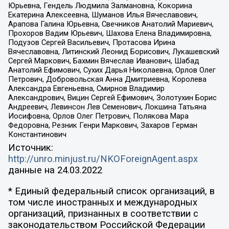
Юрьевна, Гендель Людмила Залмановна, Кокорина
Екатерина Алексеевна, Шуманов Илья Вячеславович,
Арапова Галина Юрьевна, Свечников Анатолий Мариевич,
Прохоров Вадим Юрьевич, Шахова Елена Владимировна,
Подузов Сергей Васильевич, Протасова Ирина
Вячеславовна, Литинский Леонид Борисович, Лукашевский
Сергей Маркович, Бахмин Вячеслав Иванович, Шабад
Анатолий Ефимович, Сухих Дарья Николаевна, Орлов Олег
Петрович, Добровольская Анна Дмитриевна, Королева
Александра Евгеньевна, Смирнов Владимир
Александрович, Вицин Сергей Ефимович, Золотухин Борис
Андреевич, Левинсон Лев Семенович, Локшина Татьяна
Иосифовна, Орлов Олег Петрович, Полякова Мара
Федоровна, Резник Генри Маркович, Захаров Герман
Константинович
Источник:
http://unro.minjust.ru/NKOForeignAgent.aspx
данные на
24.03.2022
* Единый федеральный список организаций, в
том числе иностранных и международных
организаций, признанных в соответствии с
законодательством Российской Федерации