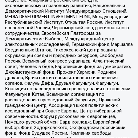
экономическому и правовому развитию, Национальный
Демократический Институт Международных Отношений,
MEDIA DEVELOPMENT INVESTMENT FUND, Международный
Республиканский Институт, Открытая Россия, Институт
современной России, Черноморский фонд регионального
сотрудничества, Европейская Платформа за
Демократические Выборы, Международный центр
электоральных исследований, Германский фонд Маршалла
Соединенных Штатов, Тихоокеанский центр защиты
окружающей среды и природных ресурсов, Свободная
Россия, Всемирный конгресс украинцев, Атлантический
совет, Человек в беде, Европейский фонд за демократию,
Джеймстаунский фонд, Прожект Хармони, Родники
дракона, Врачи против насильственного извлечения
органов, Фалунь Дафа, Друзья Фалуньгун, Фалуньгун,
Коалиция по расследованию преследования в отношении
Фалуньгун в Китае, Всемирная организация по
расследованию преследований Фалуньгун, Пражский
гражданский центр, Ассоциация школ политических
исследований при Совете Европы, Центр либеральной
современности, Форум русскоязычных европейцев,
Немецко-русский обмен, Бард колледж, Европейский
выбор, Фонд Ходорковского, Оксфордский российский
фонд, Фонд Будущее России, Компания свободы