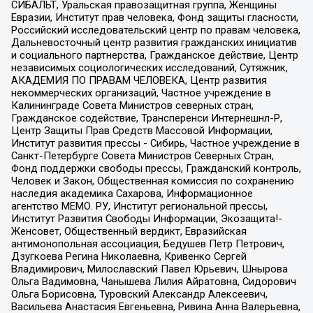
СИБАЛЬТ, Уральская правозащитная группа, Женщины
Евразии, Институт прав человека, Фонд защиты гласности,
Российский исследовательский центр по правам человека,
Дальневосточный центр развития гражданских инициатив
и социального партнерства, Гражданское действие, Центр
независимых социологических исследований, Сутяжник,
АКАДЕМИЯ ПО ПРАВАМ ЧЕЛОВЕКА, Центр развития
некоммерческих организаций, Частное учреждение в
Калининграде Совета Министров северных стран,
Гражданское содействие, Трансперенси Интернешнл-Р,
Центр Защиты Прав Средств Массовой Информации,
Институт развития прессы - Сибирь, Частное учреждение в
Санкт-Петербурге Совета Министров Северных Стран,
Фонд поддержки свободы прессы, Гражданский контроль,
Человек и Закон, Общественная комиссия по сохранению
наследия академика Сахарова, Информационное
агентство МЕМО. РУ, Институт региональной прессы,
Институт Развития Свободы Информации, Экозащита!-
Женсовет, Общественный вердикт, Евразийская
антимонопольная ассоциация, Бедушев Петр Петрович,
Дзугкоева Регина Николаевна, Кривенко Сергей
Владимирович, Милославский Павел Юрьевич, Шнырова
Ольга Вадимовна, Чанышева Лилия Айратовна, Сидорович
Ольга Борисовна, Туровский Александр Алексеевич,
Васильева Анастасия Евгеньевна, Ривина Анна Валерьевна,