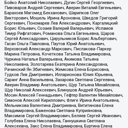
Бойко Анатолий Николаевич, Дугин Сергей Георгиевич,
Пивоваров Андрей Сергеевич, Аверин Виталий Евгеньевич,
Барахоев Магомед Бекханович, Шарипков Олег
Викторович, Мошель Ирина Ароновна, Шведов Григорий
Сергеевич, Пономарев Лев Александрович, Каргалицкий
Борис Юльевич, Созаев Валерий Валерьевич, Исламов
Тимур Рифгатович, Романова Ольга Евгеньевна, Щаров
Сергей Алексадрович, Цирульников Борис Альбертович,
Гасан Ольга Павловна, Паутов Юрий Анатольевич,
Верховский Александр Маркович, Пислакова-Паркер
Марина Петровна, Кочеткова Татьяна Владимировна,
Чуркина Наталья Валерьевна, Акимова Татьяна
Николаевна, Золотарева Екатерина Александровна,
Рачинский Ян Збигневич, Жемкова Елена Борисовна,
Гудков Лев Дмитриевич, Илларионова Юлия Юрьевна,
Саранг Анна Васильевна, Захарова Светлана Сергеевна,
Аверин Владимир Анатольевич, Щур Татьяна Михайловна,
Щур Николай Алексеевич, Блинушов Андрей Юрьевич,
Мосин Алексей Геннадьевич, Гефтер Валентин Михайлович,
Симонов Алексей Кириллович, Флиге Ирина Анатольевна,
Мельникова Валентина Дмитриевна, Вититинова Елена
Владимировна, Баженова Светлана Куприяновна,
Максимов Сергей Владимирович, Беляев Сергей Иванович,
Голубева Елена Николаевна, Ганнушкина Светлана
Алексеевна, Закс Елена Владимировна, Буртина Елена