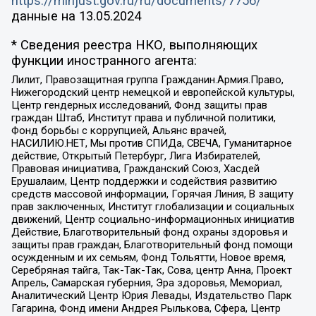
https://minjust.gov.ru/ru/documents/7756/
данные на
13.05.2024
* Сведения реестра НКО, выполняющих
функции иностранного агента:
Лилит, Правозащитная группа Гражданин.Армия.Право,
Нижегородский центр немецкой и европейской культуры,
Центр гендерных исследований, Фонд защиты прав
граждан Штаб, Институт права и публичной политики,
Фонд борьбы с коррупцией, Альянс врачей,
НАСИЛИЮ.НЕТ, Мы против СПИДа, СВЕЧА, Гуманитарное
действие, Открытый Петербург, Лига Избирателей,
Правовая инициатива, Гражданский Союз, Хасдей
Ерушалаим, Центр поддержки и содействия развитию
средств массовой информации, Горячая Линия, В защиту
прав заключенных, Институт глобализации и социальных
движений, Центр социально-информационных инициатив
Действие, Благотворительный фонд охраны здоровья и
защиты прав граждан, Благотворительный фонд помощи
осужденным и их семьям, Фонд Тольятти, Новое время,
Серебряная тайга, Так-Так-Так, Сова, центр Анна, Проект
Апрель, Самарская губерния, Эра здоровья, Мемориал,
Аналитический Центр Юрия Левады, Издательство Парк
Гагарина, Фонд имени Андрея Рылькова, Сфера, Центр