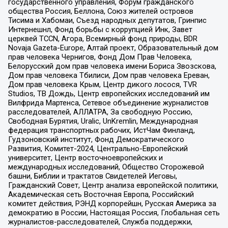
государственного управления, Форум гражданского
общества Россия, Беллона, Союз жителей островов
Тисима и Хабомаи, Съезд народных депутатов, Гринпис
Интернешнл, Фонд борьбы с коррупцией Инк, Завет
церквей TCCN, Агора, Всемирный фонд природы, BDR
Novaja Gazeta-Europe, Алтай проект, Образовательный дом
прав человека Чернигов, Фонд Дом Прав Человека,
Белорусский дом прав человека имени Бориса Звозскова,
Дом прав человека Тбилиси, Дом прав человека Ереван,
Дом прав человека Крым, Центр дикого лосося, TVR
Studios, ТВ Дождь, Центр европейских исследований им
Вилфрида Мартенса, Сетевое объединение журналистов
расследователей, АЛЛАТРА, За свободную Россию,
Свободная Бурятия, Uralic, UnKremlin, Международная
федерация транспортных рабочих, ИстЧам Финланд,
Гудзоновский институт, Фонд Демократического
Развития, Комитет-2024, Центрально-Европейский
университет, Центр восточноевропейских и
международных исследований, Общество Сторожевой
башни, Библии и трактатов Свидетелей Иеговы,
Гражданский Совет, Центр анализа европейской политики,
Академическая сеть Восточная Европа, Российский
комитет действия, РЭНД корпорейшн, Русская Америка за
демократию в России, Настоящая Россия, Глобальная сеть
журналистов-расследователей, Служба поддержки,