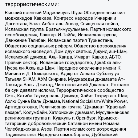
террористическими:
Высший военный Маджлисуль Шура Объединенных сил
моджахедов Кавказа, Конгресс народов Ичкерии и
Дагестана, База, Асбат аль-Ансар, Священная война,
Исламская группа, Братья-мусульмане, Партия исламского
освобождения, Лашкар-И-Тайба, Исламская группа,
Движение Талибан, Исламская партия Туркестана,
Общество социальных реформ, Общество возрождения
исламского наследия, Дом двух святых, Джунд аш-Шам,
Исламский джихад, Аль-Каида, Имарат Кавказ, АБТО,
Правый сектор, Исламское государство, Джабха аль-
Нусра ли-Ахль аш-Шам, Народное ополчение имени К.
Минина и Д. Пожарского, Аджр от Аллаха Субхану уа
Тагьаля SHAM, АУМ Синрике, Муджахеды джамаата Ат-
Тавхида Валь-Джихад, Чистопольский Джамаат, Рохнамо
ба суи давлати исломи, Террористическое сообщество
Сеть, Катиба Таухид валь-Джихад, Хайят Тахрир аш-Шам,
Ахлю Сунна Валь Джамаа, National Socialism/White Power,
Артподготовка, Религиозная группа “Джамаат “Красный
пахарь”, Колумбайн, Хатлонский джамаат, Мусульманская
религиозная группа п. Кушкуль г. Оренбург, Крымско-
татарский добровольческий батальон имени Номана
Челебиджихана, Азов, Партия исламского возрождения
Таджикистана, Народная самооборона, Дуббайский