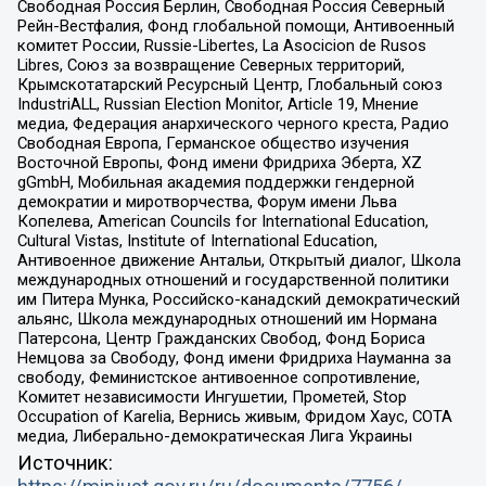
Свободная Россия Берлин, Свободная Россия Северный
Рейн-Вестфалия, Фонд глобальной помощи, Антивоенный
комитет России, Russie-Libertes, La Asocicion de Rusos
Libres, Союз за возвращение Северных территорий,
Крымскотатарский Ресурсный Центр, Глобальный союз
IndustriALL, Russian Election Monitor, Article 19, Мнение
медиа, Федерация анархического черного креста, Радио
Свободная Европа, Германское общество изучения
Восточной Европы, Фонд имени Фридриха Эберта, XZ
gGmbH, Мобильная академия поддержки гендерной
демократии и миротворчества, Форум имени Льва
Копелева, American Councils for International Education,
Cultural Vistas, Institute of International Education,
Антивоенное движение Антальи, Открытый диалог, Школа
международных отношений и государственной политики
им Питера Мунка, Российско-канадский демократический
альянс, Школа международных отношений им Нормана
Патерсона, Центр Гражданских Свобод, Фонд Бориса
Немцова за Свободу, Фонд имени Фридриха Науманна за
свободу, Феминистское антивоенное сопротивление,
Комитет независимости Ингушетии, Прометей, Stop
Occupation of Karelia, Вернись живым, Фридом Хаус, СОТА
медиа, Либерально-демократическая Лига Украины
Источник: