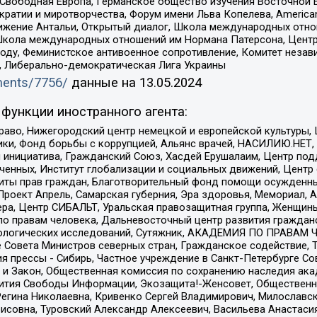
 Свободная Европа, Германское общество изучения Восточной 
и и миротворчества, Форум имени Льва Копелева, American Counci
ое движение Антальи, Открытый диалог, Школа международных отн
Школа международных отношений им Нормана Патерсона, Центр
ду, Феминистское антивоенное сопротивление, Комитет независ
а, Либерально-демократическая Лига Украины
uments/7756/
данные на
13.05.2024
функции иностранного агента:
раво, Нижегородский центр немецкой и европейской культуры,
тики, Фонд борьбы с коррупцией, Альянс врачей, НАСИЛИЮ.НЕТ,
я инициатива, Гражданский Союз, Хасдей Ерушалаим, Центр по
юченных, Институт глобализации и социальных движений, Цент
ты прав граждан, Благотворительный фонд помощи осужденным
а, Проект Апрель, Самарская губерния, Эра здоровья, Мемориал
ера, Центр СИБАЛЬТ, Уральская правозащитная группа, Женщины
по правам человека, Дальневосточный центр развития гражданс
ологических исследований, Сутяжник, АКАДЕМИЯ ПО ПРАВАМ Ч
е Совета Министров северных стран, Гражданское содействие,
я прессы - Сибирь, Частное учреждение в Санкт-Петербурге С
 и Закон, Общественная комиссия по сохранению наследия ак
звития Свободы Информации, Экозащита!-Женсовет, Общественн
Регина Николаевна, Кривенко Сергей Владимирович, Милославс
совна, Туровский Александр Алексеевич, Васильева Анастасия