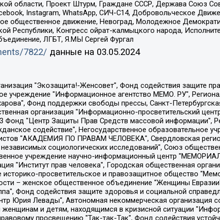
ой области, Проект Штурм, Граждане СССР, Держава Союз Сов
Facebook, Instagram, WhatsApp, СИЧ-С14, Добровольческое Движ
ское общественное движение, Невоград, Молодежное Демократ
ой Республики, Конгресс ойрат-калмыцкого народа, Исполнит
бъединение, ЛГБТ, Я.МЫ Сергей Фургал
uments/7822/
данные на
03.05.2024
Общество с ограниченной ответственностью "Радио Свободная Европа/Радио Свобода", Чешское информационное агентство "MEDIUM-ORIENT", Красноярская региональная общественная организация "Мы против СПИДа", Камалягин Денис Николаевич, Маркелов Сергей Евгеньевич, Пономарев Лев Александрович, Савицкая Людмила Алексеевна, Автономная некоммерческая организация "Центр по работе с проблемой насилия "НАСИЛИЮ.НЕТ", Межрегиональный профессиональный союз работников здравоохранения "Альянс врачей", Юридическое лицо, зарегистрированное в Латвийской Республике, SIA "Medusa Project" (регистрационный номер 40103797863, дата регистрации 10.06.2014), Некоммерческая организация "Фонд по борьбе с коррупцией", Автономная некоммерческая организация "Институт права и публичной политики", Баданин Роман Сергеевич, Гликин Максим Александрович, Железнова Мария Михайловна, Лукьянова Юлия Сергеевна, Маетная Елизавета Витальевна, Маняхин Петр Борисович, Чуракова Ольга Владимировна, Ярош Юлия Петровна, Юридическое лицо "The Insider SIA", зарегистрированное в Риге, Латвийская Республика (дата регистрации 26.06.2015), являющееся администратором доменного имени интернет-издания "The Insider SIA", https://theins.ru, Постернак Алексей Евгеньевич, Рубин Михаил Аркадьевич, Анин Роман Александрович, Юридическое лицо Istories fonds, зарегистрированное в Латвийской Республике (регистрационный номер 50008295751, дата регистрации 24.02.2020), Великовский Дмитрий Александрович, Долинина Ирина Николаевна, Мароховская Алеся Алексеевна, Шлейнов Роман Юрьевич, Шмагун Олеся Валентиновна, Общество с ограниченной ответственностью "Альтаир 2021", Общество с ограниченной ответственностью "Вега 2021", Общество с ограниченной ответственностью "Главный редактор 2021", Общество с ограниченной ответственностью "Ромашки монолит", Важенков Артем Валерьевич, Ивановская областная общественная организация "Центр гендерных исследований", Гурман Юрий Альбертович, Медиапроект "ОВД-Инфо", Егоров Владимир Владимирович, Жилинский Владимир Александрович, Общество с ограниченной ответственностью "ЗП", Иванова София Юрьевна, Карезина Инна Павловна, Кильтау Екатерина Викторовна, Петров Алексей Викторович, Пискунов Сергей Евгеньевич, Смирнов Сергей Сергеевич, Тихонов Михаил Сергеевич, Общество с ограниченной ответственностью "ЖУРНАЛИСТ-ИНОСТРАННЫЙ АГЕНТ", Арапова Галина Юрьевна, Вольтская Татьяна Анатольевна, Американская компания "Mason G.E.S. Anonymous Foundation" (США), являющаяся владельцем интернет-издания https://mnews.world/, Компания "Stichting Bellingcat", зарегистрированная в Нидерландах (дата регистрации 11.07.2018), Захаров Андрей Вячеславович, Клепиковская Екатерина Дмитриевна, Общество с ограниченной ответственностью "МЕМО", Перл Роман Александрович, Симонов Евгений Алексеевич, Соловьева Елена Анатольевна, Сотников Даниил Владимирович, Сурначева Елизавета Дмитриевна, Автономная некоммерческая организация по защите прав человека и информированию населения "Якутия – Наше Мнение", Общество с ограниченной ответственностью "Москоу диджитал медиа", с 26.01.2023 Общество с ограниченной ответственностью "Чайка Белые сады", Ветошкина Валерия Валерьевна, Заговора Максим Александрович, Межрегиональное общественное движение "Российская ЛГБТ - сеть", Оленичев Максим Владимирович, Павлов Иван Юрьевич, Скворцова Елена Сергеевна, Общество с ограниченной ответственностью "Как бы инагент", Кочетков Игорь Викторович, Общество с ограниченной ответственностью "Честные выборы", Еланчик Олег Александрович, Общество с ограниченной ответственностью "Нобелевский призыв", Гималова Регина Эмилевна, Григорьев Андрей Валерьевич, Григорьева Алина Александровна, Ассоциация по содействию защите прав призывников, альтернативнослужащих и военнослужащих "Правозащитная группа "Гражданин.Армия.Право", Хисамова Регина Фаритовна, Автономная некоммерческая организация по реализа