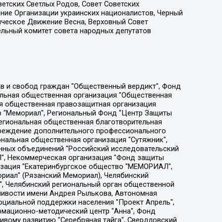
етских Светлых Родов, Совет Советских
ение Организации украинских националистов, Черный
ическое Движение Весна, Верховный Совет
ельный комитет совета народных депутатов
ции социально-правовых программ "Лилит", Дальневосточное общественное движение "Маяк", Санкт-Петербургская ЛГБТ-инициативная группа "Выход", Инициативная группа ЛГБТ+ "Реверс", Алексеев Андрей Викторович, Бекбулатова Таисия Львовна, Беляев Иван Михайлович, Владыкина Елена Сергеевна, Гельман Марат Александрович, Никульшина Вероника Юрьевна, Толоконникова Надежда Андреевна, Шендерович Виктор Анатольевич, Общество с ограниченной ответственностью "Данное сообщение", Общество с ограниченной ответственностью Издательский дом "Новая глава", Айнбиндер Александра Александровна, Московский комьюнити-центр для ЛГБТ+инициатив, Благотворительный фонд развития филантропии, Deutsche Welle (Германия, Kurt-Schumacher-Strasse 3, 53113 Bonn), Борзунова Мария Михайловна, Воробьев Виктор Викторович, Голубева Анна Львовна, Константинова Алла Михайловна, Малкова Ирина Владимировна, Мурадов Мурад Абдулгалимович, Осетинская Елизавета Николаевна, Понасенков Евгений Николаевич, Ганапольский Матвей Юрьевич, Киселев Евгений Алексеевич, Борухович Ирина Григорьевна, Дремин Иван Тимофеевич, Дубровский Дмитрий Викторович, Красноярская региональная общественная организация поддержки и развития альтернативных образовательных технологий и межкультурных коммуникаций "ИНТЕРРА", Маяковская Екатерина Алексеевна, Фейгин Марк Захарович, Филимонов Андрей Викторович, Дзугкоева Регина Николаевна, Доброхотов Роман Александрович, Дудь Юрий Александрович, Елкин Сергей Владимирович, Кругликов Кирилл Игоревич, Сабунаева Мария Леонидовна, Семенов Алексей Владимирович, Шаинян Карен Багратович, Шульман Екатерина Михайловна, Асафьев Артур Валерьевич, Вахштайн Виктор Семенович, Венедиктов Алексей Алексеевич, Лушникова Екатерина Евгеньевна, Волков Леонид Михайлович, Невзоров Александр Глебович, Пархоменко Сергей Борисович, Сироткин Ярослав Николаевич, Кара-Мурза Владимир Владимирович, Баранова Наталья Владимировна, Гозман Леонид Яковлевич, Кагарлицкий Борис Юльевич, Климарев Михаил Валерьевич, Милов Владимир Станиславович, Автономная некоммерческая организация Краснодарский центр современного искусства "Типография", Моргенштерн Алишер Тагирович, Соболь Любовь Эдуардовна, Общество с ограниченной ответственностью "ЛИЗА НОРМ", Каспаров Гарри Кимович, Ходорковский Михаил Борисович, Общество с ограниченной ответственностью "Апрельские тезисы", Данилович Ирина Брониславовна, Кашин Олег Владимирович, Петров Николай Владимирович, Пивоваров Алексей Владимирович, Соколов Михаил Владимирович, Цветкова Юлия Владимировна, Чичваркин Евгений Александрович, Комитет против пыток/Команда против пыток, Общество с ограниченной ответственностью "Первый научный", Общество с ограниченной ответственностью "Вертолет и ко", Белоцерковская Вероника Борисовна, Кац Максим Евгеньевич, Лазарева Татьяна Юрьевна, Шаведдинов Руслан Табризович, Яшин Илья Валерьевич, Общество с ограниченной ответственностью "Иноагент ААВ", Алешковский Дмитрий Петрович, Альбац Евгения Марковна, Быков Дмитрий Львович, Галямина Юлия Евгеньевна, Лойко Сергей Леонидович, Мартынов Кирилл Константинович, Медведев Сергей Александрович, Крашенинников Федор Геннадиевич, Гордеева Катерина Вл