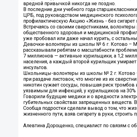
вредной привычкой никогда не поздно.
В последние дни учебного года старшеклассник
ЦРБ, под руководством медицинского психолога
профилактическую Акцию «Жизнь - без сигарет 
Встречаясь со своими сверстниками, волонтеры 
общественного здоровья и медицинской профилакт
уже пробовал или даже начал курить, с остальны
Девочки-волонтеры из школы № 6 г. Котово – Мо
рассказывали ребятам о масштабности проблемы
7 миллионов — активные курильщики, а 1,2 милл
населения, а каждый второй курильщик умирает о
инсультов.
Школьницы-волонтеры из школы № 2 г. Котово –
при раздаче листовок, что многие из их сверстни
никотин сужает сосуды, повышая риск тромбов 
уязвимым для инфекций, у курильщиков на 30% 
Говорили будущие медики и о вредности электро
губительных свойствах запрещенных веществ. В
Сообща подростки сделали вывод о том, что жизн
жизненного пути, взяв сигарету в руки, строить 
Алевтина Дорощенко, специалист по связям с 