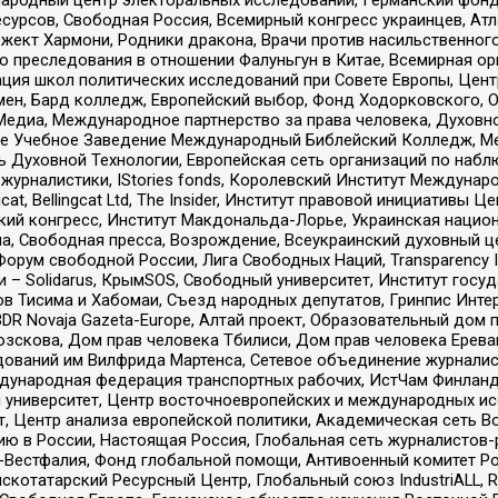
рсов, Свободная Россия, Всемирный конгресс украинцев, Атла
ект Хармони, Родники дракона, Врачи против насильственного
ию преследования в отношении Фалуньгун в Китае, Всемирная о
ация школ политических исследований при Совете Европы, Цен
мен, Бард колледж, Европейский выбор, Фонд Ходорковского,
едиа, Международное партнерство за права человека, Духовно
ое Учебное Заведение Международный Библейский Колледж, М
ь Духовной Технологии, Европейская сеть организаций по наб
урналистики, IStories fonds, Королевский Институт Между
gcat, Bellingcat Ltd, The Insider, Институт правовой инициатив
инский конгресс, Институт Макдональда-Лорье, Украинская нац
, Свободная пресса, Возрождение, Всеукраинский духовный цен
орум свободной России, Лига Свободных Наций, Transparеncy I
– Solidarus, КрымSOS, Свободный университет, Институт госу
в Тисима и Хабомаи, Съезд народных депутатов, Гринпис Инте
DR Novaja Gazeta-Europe, Алтай проект, Образовательный дом 
зскова, Дом прав человека Тбилиси, Дом прав человека Ерева
едований им Вилфрида Мартенса, Сетевое объединение журнали
Международная федерация транспортных рабочих, ИстЧам Финлан
й университет, Центр восточноевропейских и международных и
, Центр анализа европейской политики, Академическая сеть Во
ю в России, Настоящая Россия, Глобальная сеть журналистов
естфалия, Фонд глобальной помощи, Антивоенный комитет России,
татарский Ресурсный Центр, Глобальный союз IndustriALL, Russi