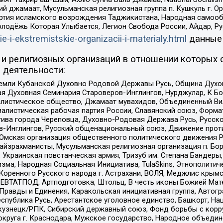
ий джамаат, Мусульманская религиозная группа п. Кушкуль г. 
ртия исламского возрождения Таджикистана, Народная самооб
олодёжь Которая Улыбается, Легион Свобода России, Айдар, Р
ie-i-ekstremistskie-organizacii-i-materialy.html
данные
и религиозных организаций в отношении которых 
 деятельности:
земли Кубанской Духовно Родовой Державы Русь, Община Духо
 Духовная Семинария Староверов-Инглингов, Нурджулар, К Бо
листическое общество, Джамаат мувахидов, Объединенный Вил
иалистическая рабочая партия России, Славянский союз, Форма
ива города Череповца, Духовно-Родовая Держава Русь, Русск
-Инглингов, Русский общенациональный союз, Движение против
 Омская организация общественного политического движения Р
йзрахманисты, Мусульманская религиозная организация п. Бо
краинская повстанческая армия, Тризуб им. Степана Бандеры, Бр
зма, Народная Социальная Инициатива, TulaSkins, Этнополитич
оренного Русского народа г. Астрахани, ВОЛЯ, Меджлис крымс
РЕВТАТПОД, Артподготовка, Штольц, В честь иконы Божией Мате
равды и Единения, Каракольская инициативная группа, Автогра
спублика Русь, Арестантское уголовное единство, Башкорт, Наци
окузнецк/РПК, Сибирский державный союз, Фонд борьбы с кор
округа г. Краснодара, Мужское государство, Народное объедин