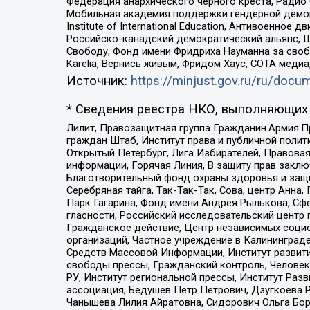
Федерация анархического черного креста, Радио
Мобильная академия поддержки гендерной демократи
Institute of International Education, Антивоенн
Российско-канадский демократический альянс, 
Свободу, Фонд имени Фридриха Науманна за свобо
Karelia, Вернись живым, Фридом Хаус, СОТА меди
Источник:
https://minjust.gov.ru/ru/doc
* Сведения реестра НКО, выполняющих 
Лилит, Правозащитная группа Гражданин.Армия.П
граждан Штаб, Институт права и публичной поли
Открытый Петербург, Лига Избирателей, Правова
информации, Горячая Линия, В защиту прав закл
Благотворительный фонд охраны здоровья и защи
Серебряная тайга, Так-Так-Так, Сова, центр Анн
Парк Гагарина, Фонд имени Андрея Рылькова, Сф
гласности, Российский исследовательский центр 
Гражданское действие, Центр независимых соци
организаций, Частное учреждение в Калининград
Средств Массовой Информации, Институт развити
свободы прессы, Гражданский контроль, Человек
РУ, Институт региональной прессы, Институт Ра
ассоциация, Бедушев Петр Петрович, Дзугкоева 
Чанышева Лилия Айратовна, Сидорович Ольга Бори