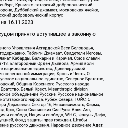
Оренбург, Крымско-татарский добровольческий
орона, Дуббайский джамаат, московская ячейка,
усский добровольческий корпус
 на
16.11.2023
судом принято вступившее в законную
вного Управления Асгардской Веси Беловодья,
годержавию, Таблиги Джамаат, Свидетели Иеговы,
айат Кабарды, Балкарии и Карачая, Союз славян,
т-18, Благородный Орден Дьявола, Армия воли
ое национальное единство, Древнерусской
 нелегальной иммиграции, Кровь и Честь, О
усское национальное единство, Северное Братство,
ровский, Община Коренного Русского народа
атство, Белый Крест, Misanthropic division,
еское объединение Русские, Русское национальное
котатарского народа, Рубеж Севера, ТОЙС, О
ри Державная, Сектор 16, Независимость, Фирма,
д Крю, Союз Славянских Сил Руси, Алля-Аят,
я и свобода, Нация и свобода, W.H.С., Фалунь Дафа,
рупцией, Фонд защиты прав граждан, Штабы
ение русского движения, Народное движение Адат,