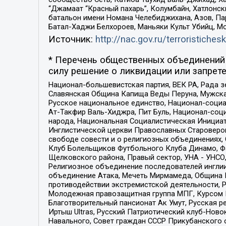
“Джамаат “Красный пахарь”, Колумбайн, Хатлонск
батальон имени Номана Челебиджихана, Азов, Па
Батал-Хаджи Белхороев, Маньяки Культ Убийц, М
Источник:
http://nac.gov.ru/terroristichesk
* Перечень общественных объединений 
силу решение о ликвидации или запрете
Национал-большевистская партия, ВЕК РА, Рада 
Славянская Община Капища Веды Перуна, Мужская
Русское национальное единство, Национал-социа
Ат-Такфир Валь-Хиджра, Пит Буль, Национал-соц
народа, Национальная Социалистическая Инициат
Инглистической церкви Православных Староверов
свободе совести и о религиозных объединениях,
Клуб Болельщиков Футбольного Клуба Динамо, Фа
Щелковского района, Правый сектор, УНА - УНСО, У
Религиозное объединение последователей инглии
объединение Атака, Мечеть Мирмамеда, Община К
противодействии экстремистской деятельности, 
Молодежная правозащитная группа МПГ, Курсом П
Благотворительный пансионат Ак Умут, Русская ре
Иртыш Ultras, Русский Патриотический клуб-Нов
Навального, Совет граждан СССР Прикубанского 