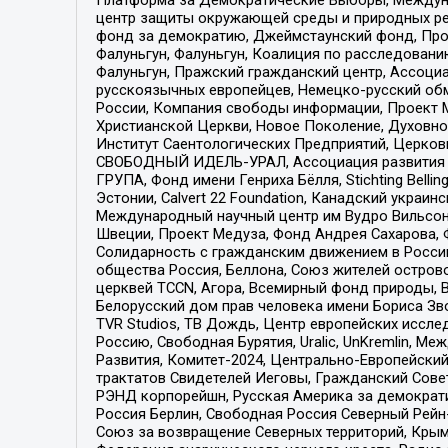
центр защиты окружающей среды и природных ресу
фонд за демократию, Джеймстаунский фонд, Прож
Фалуньгун, Фалуньгун, Коалиция по расследован
Фалуньгун, Пражский гражданский центр, Ассоци
русскоязычных европейцев, Немецко-русский об
России, Компания свободы информации, Проект М
Христианской Церкви, Новое Поколение, Духовн
Институт Саентологических Предприятий, Церков
СВОБОДНЫЙ ИДЕЛЬ-УРАЛ, Ассоциация развития ж
ГРУПА, Фонд имени Генриха Бёлля, Stichting Bellin
Эстонии, Calvert 22 Foundation, Канадский укра
Международный научный центр им Вудро Вильсона
Швеции, Проект Медуза, Фонд Андрея Сахарова, Ф
Солидарность с гражданским движением в России 
общества Россия, Беллона, Союз жителей острово
церквей TCCN, Агора, Всемирный фонд природы, B
Белорусский дом прав человека имени Бориса Зво
TVR Studios, ТВ Дождь, Центр европейских иссл
Россию, Свободная Бурятия, Uralic, UnKremlin, 
Развития, Комитет-2024, Центрально-Европейски
трактатов Свидетелей Иеговы, Гражданский Совет
РЭНД корпорейшн, Русская Америка за демократи
Россия Берлин, Свободная Россия Северный Рейн-В
Союз за возвращение Северных территорий, Крымско