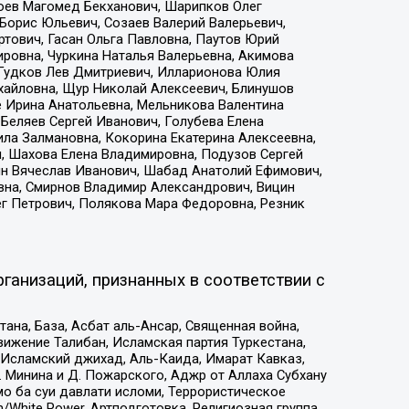
хоев Магомед Бекханович, Шарипков Олег
Борис Юльевич, Созаев Валерий Валерьевич,
тович, Гасан Ольга Павловна, Паутов Юрий
ровна, Чуркина Наталья Валерьевна, Акимова
 Гудков Лев Дмитриевич, Илларионова Юлия
ихайловна, Щур Николай Алексеевич, Блинушов
е Ирина Анатольевна, Мельникова Валентина
Беляев Сергей Иванович, Голубева Елена
ила Залмановна, Кокорина Екатерина Алексеевна,
, Шахова Елена Владимировна, Подузов Сергей
ин Вячеслав Иванович, Шабад Анатолий Ефимович,
вна, Смирнов Владимир Александрович, Вицин
ег Петрович, Полякова Мара Федоровна, Резник
ганизаций, признанных в соответствии с
на, База, Асбат аль-Ансар, Священная война,
ижение Талибан, Исламская партия Туркестана,
Исламский джихад, Аль-Каида, Имарат Кавказ,
 Минина и Д. Пожарского, Аджр от Аллаха Субхану
о ба суи давлати исломи, Террористическое
/White Power, Артподготовка, Религиозная группа