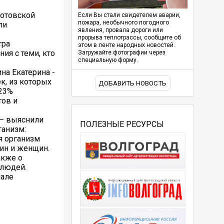
Котовской
Если Вы стали свидетелем аварии,
пожара, необычного погодного
ли
явления, провала дороги или
прорыва теплотрассы, сообщите об
тра
этом в ленте народных новостей.
ия с теми, кто
Загружайте фотографии через
специальную форму.
на Екатерина -
к, из которых
ДОБАВИТЬ НОВОСТЬ
 23%
тов и
 – выяснили
ПОЛЕЗНЫЕ РЕСУРСЫ
ганизм:
я организм
ин и женщин.
акже о
 людей.
чале