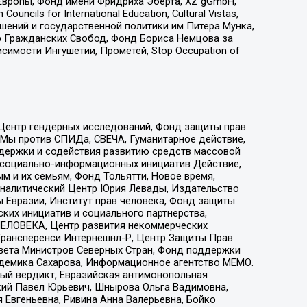
Европы, Фонд имени Фридриха Эберта, XZ gGmbH,
ls for International Education, Cultural Vistas,
ошений и государственной политики им Питера Мунка,
 Гражданских Свобод, Фонд Бориса Немцова за
имости Ингушетии, Прометей, Stop Occupation of
 Центр гендерных исследований, Фонд защиты прав
 Мы против СПИДа, СВЕЧА, Гуманитарное действие,
ддержки и содействия развитию средств массовой
р социально-информационных инициатив Действие,
 и их семьям, Фонд Тольятти, Новое время,
, Аналитический Центр Юрия Левады, Издательство
 Евразии, Институт прав человека, Фонд защиты
ких инициатив и социального партнерства,
ЕЛОВЕКА, Центр развития некоммерческих
 Трансперенси Интернешнл-Р, Центр Защиты Прав
овета Министров Северных Стран, Фонд поддержки
адемика Сахарова, Информационное агентство МЕМО.
ый вердикт, Евразийская антимонопольная
кий Павел Юрьевич, Шнырова Ольга Вадимовна,
 Евгеньевна, Ривина Анна Валерьевна, Бойко