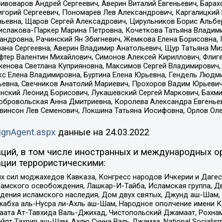
Пивоваров Андрей Сергеевич, Аверин Виталий Евгеньевич, Бара
горий Сергеевич, Пономарев Лев Александрович, Каргалицкий 
ньевна, Щаров Сергей Алексадрович, Цирульников Борис Альбер
ислакова-Паркер Марина Петровна, Кочеткова Татьяна Владими
сандровна, Рачинский Ян Збигневич, Жемкова Елена Борисовна,
лана Сергеевна, Аверин Владимир Анатольевич, Щур Татьяна М
фтер Валентин Михайлович, Симонов Алексей Кириллович, Флиг
женова Светлана Куприяновна, Максимов Сергей Владимирович, 
кс Елена Владимировна, Буртина Елена Юрьевна, Гендель Людм
евна, Свечников Анатолий Мариевич, Прохоров Вадим Юрьевич
инский Леонид Борисович, Лукашевский Сергей Маркович, Бахм
Добровольская Анна Дмитриевна, Королева Александра Евгенье
евинсон Лев Семенович, Локшина Татьяна Иосифовна, Орлов Ол
ignAgent.aspx
данные на
24.03.2022
ций, в том числе иностранных и международных ор
ции террористическими:
ил моджахедов Кавказа, Конгресс народов Ичкерии и Дагеста
ламского освобождения, Лашкар-И-Тайба, Исламская группа, Дв
ения исламского наследия, Дом двух святых, Джунд аш-Шам, 
жабха аль-Нусра ли-Ахль аш-Шам, Народное ополчение имени К.
ата Ат-Тавхида Валь-Джихад, Чистопольский Джамаат, Рохнам
ят Тахрир аш-Шам, Ахлю Сунна Валь Джамаа, National Socialism