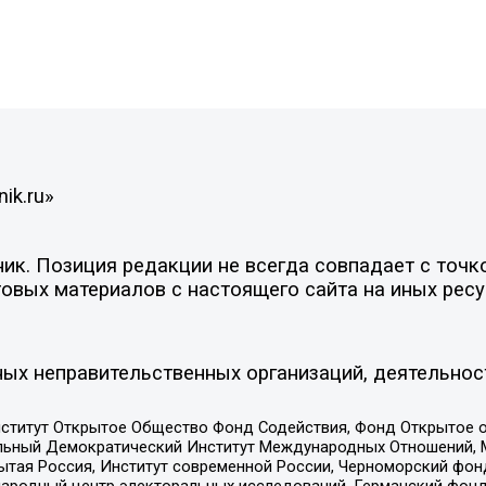
ik.ru»
к. Позиция редакции не всегда совпадает с точко
овых материалов с настоящего сайта на иных ресу
ых неправительственных организаций, деятельнос
ститут Открытое Общество Фонд Содействия, Фонд Открытое 
альный Демократический Институт Международных Отношений,
тая Россия, Институт современной России, Черноморский фонд
родный центр электоральных исследований, Германский фонд