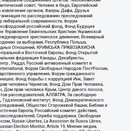
нтический совет, Человек в беде, Европейский
 извлечения органов, Фалунь Дафа, Друзья
рганизация по расследованию преследований
тр либеральной современности, Форум
 Оксфордский российский фонд, Фонд Будущее
е Управление Евангельских Христиан Украинской
еждународное христианское движение, Всемирный
людению за выборами, Республика Польша,
народных Отношений, КРИМСЬКА ПРАВОЗАХИСНА
ы Центральной и Восточной Европы, Фонд Открытой
иональная федерация Канады, Декабристы,
тр , Риддл, Русский антивоенный комитет в
nternational, Форум Свободных Народов ПостРоссии,
дарственного управления, Форум гражданского
рнешнл, Фонд борьбы с коррупцией Инк, Завет
прав человека Чернигов, Фонд Дом Прав Человека,
н, Дом прав человека Крым, Центр дикого лосося,
стов расследователей, АЛЛАТРА, За свободную
д, Гудзоновский институт, Фонд Демократического
сследований, Общество Сторожевой башни, Библии и
сточная Европа, Российский комитет действия,
-расследователей, Служба поддержки, Свободная
 Russie-Libertes, La Asocicion de Rusos Libres,
an Election Monitor, Article 19, Мнение медиа,