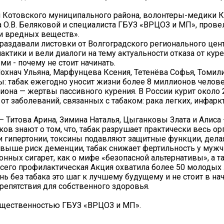
и Котовского муниципального района, волонтеры-медики 
 О.В. Беляковой и специалиста ГБУЗ «ВРЦОЗ и МП», прове
и вредных веществ».
раздавали листовки от Волгоградского регионального цен
ики и вели диалоги на тему актуальности отказа от курен
ми - почему не стоит начинать.
хнач Ульяна, Марфунцева Ксения, Тетенёва Софья, Томили
: табак ежегодно уносит жизни более 8 миллионов челове
иона — жертвы пассивного курения. В России курит около
т заболеваний, связанных с табаком: рака легких, инфарк
 Титова Арина, Зимина Наталья, Цыганковы Злата и Алиса
ков знают о том, что, табак разрушает практически весь ор
и гипертонии, токсины подавляют защитные функции, дела
выше риск деменции, табак снижает фертильность у мужч
нных сигарет, как о мифе «безопасной альтернативы», а т
сего профилактическая Акция охватила более 50 молодых
ь без табака это шаг к лучшему будущему и не стоит в на
препятствия для собственного здоровья.
общественностью ГБУЗ «ВРЦОЗ и МП».