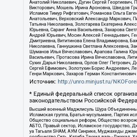
Анатолий Николаевич, Дугин Сергей Георгиевич, 
Викторович, Мошель Ирина Ароновна, Шведов Гри
Исламов Тимур Рифгатович, Романова Ольга Евге
Анатольевич, Верховский Александр Маркович, П
Татьяна Николаевна, Золотарева Екатерина Алек
Юрьевна, Саранг Анна Васильевна, Захарова Свет
Андрей Юрьевич, Мосин Алексей Геннадьевич, Ге
Дмитриевна, Вититинова Елена Владимировна, Ба
Николаевна, Ганнушкина Светлана Алексеевна, За
Шуманов Илья Вячеславович, Арапова Галина Юрь
Васильевич, Протасова Ирина Вячеславовна, Лит
Сухих Дарья Николаевна, Орлов Олег Петрович, 
Сергей Ефимович, Золотухин Борис Андреевич, Л
Генри Маркович, Захаров Герман Константинович
Источник:
http://unro.minjust.ru/NKOFore
* Единый федеральный список организа
законодательством Российской Федера
Высший военный Маджлисуль Шура Объединенных с
Исламская группа, Братья-мусульмане, Партия ис
Общество социальных реформ, Общество возрожд
АБТО, Правый сектор, Исламское государство, Д
уа Тагьаля SHAM, АУМ Синрике, Муджахеды джама
сообщество Сеть, Катиба Таухид валь-Джихад, Хай