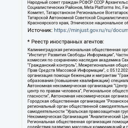
Народный совет граждан РСФСР СССР Архангельск
Социалистических Районов, Meta Platforms Inc, 
Комитет, Татарстанское Региональное Всетатар
Татарской Автономной Советской Социалистическ
Красноярского края, Этническое национальное о
Источник:
https://minjust.gov.ru/ru/doc
* Реестр иностранных агентов:
Калининградская региональная общественная организация "Экозащита!-Женсовет", Фонд содействия защите прав и свобод граждан "Общественный вердикт", Фонд "Институт Развития Свободы Информации", Частное учреждение "Информационное агентство МЕМО. РУ", Региональная общественная организация "Общественная комиссия по сохранению наследия академика Сахарова", Фонд поддержки свободы прессы, Санкт-Петербургская общественная правозащитная организация "Гражданский контроль", Межрегиональная общественная организация "Информационно-просветительский центр "Мемориал", Региональный Фонд "Центр Защиты Прав Средств Массовой Информации", с 05.12.2023 Фонд "Центр Защиты Прав Средств массовой информации", Региональная общественная благотворительная организация помощи беженцам и мигрантам "Гражданское содействие", Негосударственное образовательное учреждение дополнительного профессионального образования (повышение квалификации) специалистов "АКАДЕМИЯ ПО ПРАВАМ ЧЕЛОВЕКА", Свердловская региональная общественная организация "Сутяжник", Автономная некоммерческая организация "Центр независимых социологических исследований", Союз общественных объединений "Российский исследовательский центр по правам человека", Региональное общественное учреждение научно-информационный центр "МЕМОРИАЛ", Некоммерческая организация "Фонд защиты гласности", Автономная некоммерческая организация "Институт прав человека", Городская общественная организация "Екатеринбургское общество "МЕМОРИАЛ", Городская общественная организация "Рязанское историко-просветительское и правозащитное общество "Мемориал" (Рязанский Мемориал), Челябинский региональный орган общественной самодеятельности – женское общественное объединение "Женщины Евразии", Челябинский региональный орган общественной самодеятельности "Уральская правозащитная группа", Фонд содействия защите здоровья и социальной справедливости имени Андрея Рылькова, Автономная Некоммерческая Организация "Аналитический Центр Юрия Левады", Автономная некоммерческая организация социальной поддержки населения "Проект Апрель", Региональная общественная организация помощи женщинам и детям, находящимся в кризисной ситуации "Информационно-методический центр "Анна", Фонд содействия развитию массовых коммуникаций и правовому просвещению "Так-так-Так", Фонд содействия устойчивому развитию "Серебряная тайга", Свердловский региональный общественный фонд социальных проектов "Новое время", "Idel.Реалии", Кавказ.Реалии, Крым.Реалии, Телеканал Настоящее Время, Татаро-башкирская служба Радио Свобода (Azatliq Radiosi), Радио Свободная Европа/Радио Свобода (PCE/PC), "Сибирь.Реалии", "Фактограф", Благотворительный фонд помощи осужденным и их семьям, Автономная некоммерческая организация "Институт глобализации и социальных движений", Фонд "В защиту прав заключенных", Частное учреждение "Центр поддержки и содействия развитию средств массовой информации", Пензенский региональный общественный благотворительный фонд "Гражданский союз", "Север.Реалии", Некоммерческая организация Фонд "Правовая инициатива", 