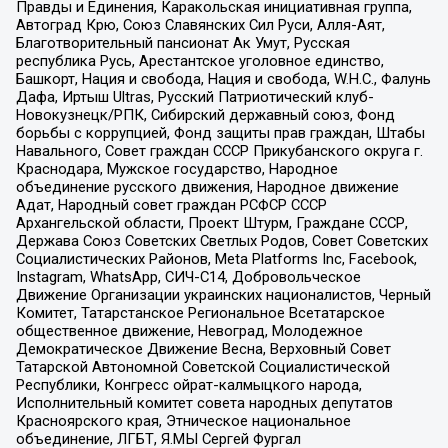
Правды и Единения, Каракольская инициативная группа,
Автоград Крю, Союз Славянских Сил Руси, Алля-Аят,
Благотворительный пансионат Ак Умут, Русская
республика Русь, Арестантское уголовное единство,
Башкорт, Нация и свобода, Нация и свобода, W.H.С., Фалунь
Дафа, Иртыш Ultras, Русский Патриотический клуб-
Новокузнецк/РПК, Сибирский державный союз, Фонд
борьбы с коррупцией, Фонд защиты прав граждан, Штабы
Навального, Совет граждан СССР Прикубанского округа г.
Краснодара, Мужское государство, Народное
объединение русского движения, Народное движение
Адат, Народный совет граждан РСФСР СССР
Архангельской области, Проект Штурм, Граждане СССР,
Держава Союз Советских Светлых Родов, Совет Советских
Социалистических Районов, Meta Platforms Inc, Facebook,
Instagram, WhatsApp, СИЧ-С14, Добровольческое
Движение Организации украинских националистов, Черный
Комитет, Татарстанское Региональное Всетатарское
общественное движение, Невоград, Молодежное
Демократическое Движение Весна, Верховный Совет
Татарской Автономной Советской Социалистической
Республики, Конгресс ойрат-калмыцкого народа,
Исполнительный комитет совета народных депутатов
Красноярского края, Этническое национальное
объединение, ЛГБТ, Я.МЫ Сергей Фургал