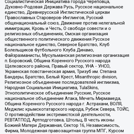
Социалистическая Инициатива города Череповца,
Духовно-Родовая Держава Русь, Русское национальное
единство, Древнерусской Инглистической церкви
Православных Староверов-Инглингов, Русский
общенациональный союз, Движение против нелегальной
иммиграции, Кровь и Честь, О свободе совести и о
религиозных объединениях, Омская организация
общественного политического движения Русское
национальное единство, Северное Братство, Клуб
Болельщиков Футбольного Клуба Динамо,
Файзрахманисты, Мусульманская религиозная организация
п. Боровский, Община Коренного Русского народа
Щелковского района, Правый сектор, УНА - УНСО,
Украинская повстанческая армия, Тризуб им. Степана
Бандеры, Братство, Белый Крест, Misanthropic division,
Религиозное объединение последователей инглиизма,
Народная Социальная Инициатива, TulaSkins,
Этнополитическое объединение Русские, Русское
национальное объединение Атака, Мечеть Мирмамеда,
Община Коренного Русского народа г. Астрахани, ВОЛЯ,
Меджлис крымскотатарского народа, Рубеж Севера, ТОЙС,
О противодействии экстремистской деятельности,
РЕВТАТПОД, Артподготовка, Штольц, В честь иконы
Божией Матери Державная, Сектор 16, Независимость,
Фирма, Молодежная правозащитная группа МПГ, Курсом