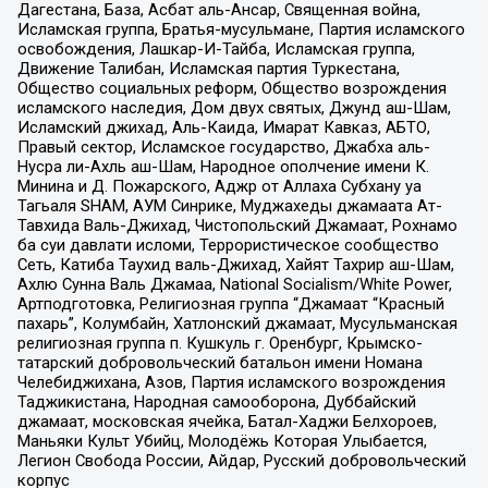
Дагестана, База, Асбат аль-Ансар, Священная война,
Исламская группа, Братья-мусульмане, Партия исламского
освобождения, Лашкар-И-Тайба, Исламская группа,
Движение Талибан, Исламская партия Туркестана,
Общество социальных реформ, Общество возрождения
исламского наследия, Дом двух святых, Джунд аш-Шам,
Исламский джихад, Аль-Каида, Имарат Кавказ, АБТО,
Правый сектор, Исламское государство, Джабха аль-
Нусра ли-Ахль аш-Шам, Народное ополчение имени К.
Минина и Д. Пожарского, Аджр от Аллаха Субхану уа
Тагьаля SHAM, АУМ Синрике, Муджахеды джамаата Ат-
Тавхида Валь-Джихад, Чистопольский Джамаат, Рохнамо
ба суи давлати исломи, Террористическое сообщество
Сеть, Катиба Таухид валь-Джихад, Хайят Тахрир аш-Шам,
Ахлю Сунна Валь Джамаа, National Socialism/White Power,
Артподготовка, Религиозная группа “Джамаат “Красный
пахарь”, Колумбайн, Хатлонский джамаат, Мусульманская
религиозная группа п. Кушкуль г. Оренбург, Крымско-
татарский добровольческий батальон имени Номана
Челебиджихана, Азов, Партия исламского возрождения
Таджикистана, Народная самооборона, Дуббайский
джамаат, московская ячейка, Батал-Хаджи Белхороев,
Маньяки Культ Убийц, Молодёжь Которая Улыбается,
Легион Свобода России, Айдар, Русский добровольческий
корпус