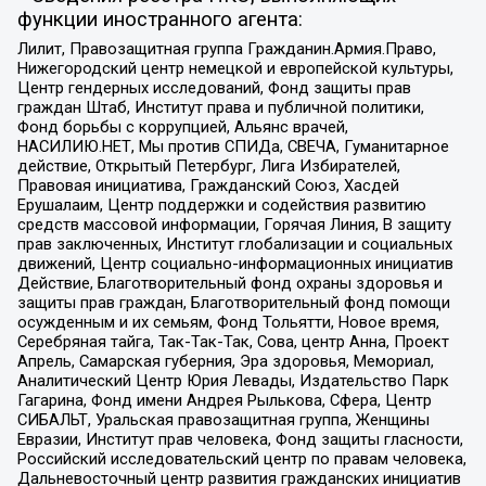
функции иностранного агента:
Лилит, Правозащитная группа Гражданин.Армия.Право,
Нижегородский центр немецкой и европейской культуры,
Центр гендерных исследований, Фонд защиты прав
граждан Штаб, Институт права и публичной политики,
Фонд борьбы с коррупцией, Альянс врачей,
НАСИЛИЮ.НЕТ, Мы против СПИДа, СВЕЧА, Гуманитарное
действие, Открытый Петербург, Лига Избирателей,
Правовая инициатива, Гражданский Союз, Хасдей
Ерушалаим, Центр поддержки и содействия развитию
средств массовой информации, Горячая Линия, В защиту
прав заключенных, Институт глобализации и социальных
движений, Центр социально-информационных инициатив
Действие, Благотворительный фонд охраны здоровья и
защиты прав граждан, Благотворительный фонд помощи
осужденным и их семьям, Фонд Тольятти, Новое время,
Серебряная тайга, Так-Так-Так, Сова, центр Анна, Проект
Апрель, Самарская губерния, Эра здоровья, Мемориал,
Аналитический Центр Юрия Левады, Издательство Парк
Гагарина, Фонд имени Андрея Рылькова, Сфера, Центр
СИБАЛЬТ, Уральская правозащитная группа, Женщины
Евразии, Институт прав человека, Фонд защиты гласности,
Российский исследовательский центр по правам человека,
Дальневосточный центр развития гражданских инициатив