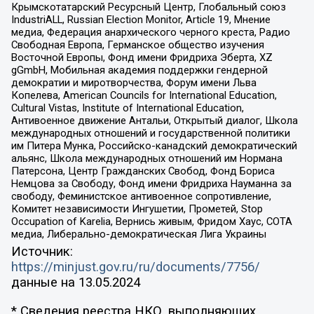
Крымскотатарский Ресурсный Центр, Глобальный союз
IndustriALL, Russian Election Monitor, Article 19, Мнение
медиа, Федерация анархического черного креста, Радио
Свободная Европа, Германское общество изучения
Восточной Европы, Фонд имени Фридриха Эберта, XZ
gGmbH, Мобильная академия поддержки гендерной
демократии и миротворчества, Форум имени Льва
Копелева, American Councils for International Education,
Cultural Vistas, Institute of International Education,
Антивоенное движение Антальи, Открытый диалог, Школа
международных отношений и государственной политики
им Питера Мунка, Российско-канадский демократический
альянс, Школа международных отношений им Нормана
Патерсона, Центр Гражданских Свобод, Фонд Бориса
Немцова за Свободу, Фонд имени Фридриха Науманна за
свободу, Феминистское антивоенное сопротивление,
Комитет независимости Ингушетии, Прометей, Stop
Occupation of Karelia, Вернись живым, Фридом Хаус, СОТА
медиа, Либерально-демократическая Лига Украины
Источник:
https://minjust.gov.ru/ru/documents/7756/
данные на
13.05.2024
* Сведения реестра НКО, выполняющих