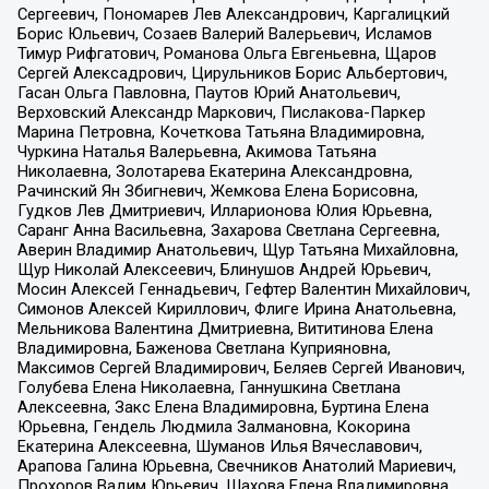
Сергеевич, Пономарев Лев Александрович, Каргалицкий
Борис Юльевич, Созаев Валерий Валерьевич, Исламов
Тимур Рифгатович, Романова Ольга Евгеньевна, Щаров
Сергей Алексадрович, Цирульников Борис Альбертович,
Гасан Ольга Павловна, Паутов Юрий Анатольевич,
Верховский Александр Маркович, Пислакова-Паркер
Марина Петровна, Кочеткова Татьяна Владимировна,
Чуркина Наталья Валерьевна, Акимова Татьяна
Николаевна, Золотарева Екатерина Александровна,
Рачинский Ян Збигневич, Жемкова Елена Борисовна,
Гудков Лев Дмитриевич, Илларионова Юлия Юрьевна,
Саранг Анна Васильевна, Захарова Светлана Сергеевна,
Аверин Владимир Анатольевич, Щур Татьяна Михайловна,
Щур Николай Алексеевич, Блинушов Андрей Юрьевич,
Мосин Алексей Геннадьевич, Гефтер Валентин Михайлович,
Симонов Алексей Кириллович, Флиге Ирина Анатольевна,
Мельникова Валентина Дмитриевна, Вититинова Елена
Владимировна, Баженова Светлана Куприяновна,
Максимов Сергей Владимирович, Беляев Сергей Иванович,
Голубева Елена Николаевна, Ганнушкина Светлана
Алексеевна, Закс Елена Владимировна, Буртина Елена
Юрьевна, Гендель Людмила Залмановна, Кокорина
Екатерина Алексеевна, Шуманов Илья Вячеславович,
Арапова Галина Юрьевна, Свечников Анатолий Мариевич,
Прохоров Вадим Юрьевич, Шахова Елена Владимировна,