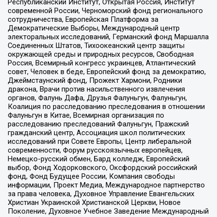
Республиканский Институт, Открытая Россия, Институт
современной России, Черноморский фонд регионального
сотрудничества, Европейская Платформа за
Демократические Выборы, Международный центр
электоральных исследований, Германский фонд Маршалла
Соединенных Штатов, Тихоокеанский центр защиты
окружающей среды и природных ресурсов, Свободная
Россия, Всемирный конгресс украинцев, Атлантический
совет, Человек в беде, Европейский фонд за демократию,
Джеймстаунский фонд, Прожект Хармони, Родники
дракона, Врачи против насильственного извлечения
органов, Фалунь Дафа, Друзья Фалуньгун, Фалуньгун,
Коалиция по расследованию преследования в отношении
Фалуньгун в Китае, Всемирная организация по
расследованию преследований Фалуньгун, Пражский
гражданский центр, Ассоциация школ политических
исследований при Совете Европы, Центр либеральной
современности, Форум русскоязычных европейцев,
Немецко-русский обмен, Бард колледж, Европейский
выбор, Фонд Ходорковского, Оксфордский российский
фонд, Фонд Будущее России, Компания свободы
информации, Проект Медиа, Международное партнерство
за права человека, Духовное Управление Евангельских
Христиан Украинской Христианской Церкви, Новое
Поколение, Духовное Учебное Заведение Международный