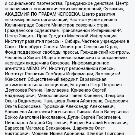
и социального партнерства, Гражданское действие, Центр
независимых социологических исследований, Сутяжник,
АКАДЕМИЯ ПО ПРАВАМ ЧЕЛОВЕКА, Центр развития
некоммерческих организаций, Частное учреждение в
Калининграде Совета Министров северных стран,
Гражданское содействие, Трансперенси Интернешнл-Р,
Центр Защиты Прав Средств Массовой Информации,
Институт развития прессы - Сибирь, Частное учреждение в
Санкт-Петербурге Совета Министров Северных Стран,
Фонд поддержки свободы прессы, Гражданский контроль,
Человек и Закон, Общественная комиссия по сохранению
наследия академика Сахарова, Информационное
агентство МЕМО. РУ, Институт региональной прессы,
Институт Развития Свободы Информации, Экозащита!-
Женсовет, Общественный вердикт, Евразийская
антимонопольная ассоциация, Бедушев Петр Петрович,
Дзугкоева Регина Николаевна, Кривенко Сергей
Владимирович, Милославский Павел Юрьевич, Шнырова
Ольга Вадимовна, Чанышева Лилия Айратовна, Сидорович
Ольга Борисовна, Туровский Александр Алексеевич,
Васильева Анастасия Евгеньевна, Ривина Анна Валерьевна,
Бойко Анатолий Николаевич, Дугин Сергей Георгиевич,
Пивоваров Андрей Сергеевич, Аверин Виталий Евгеньевич,
Барахоев Магомед Бекханович, Шарипков Олег
Викторович, Мошель Ирина Ароновна, Шведов Григорий