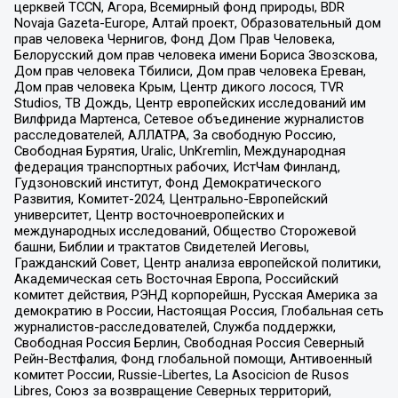
церквей TCCN, Агора, Всемирный фонд природы, BDR
Novaja Gazeta-Europe, Алтай проект, Образовательный дом
прав человека Чернигов, Фонд Дом Прав Человека,
Белорусский дом прав человека имени Бориса Звозскова,
Дом прав человека Тбилиси, Дом прав человека Ереван,
Дом прав человека Крым, Центр дикого лосося, TVR
Studios, ТВ Дождь, Центр европейских исследований им
Вилфрида Мартенса, Сетевое объединение журналистов
расследователей, АЛЛАТРА, За свободную Россию,
Свободная Бурятия, Uralic, UnKremlin, Международная
федерация транспортных рабочих, ИстЧам Финланд,
Гудзоновский институт, Фонд Демократического
Развития, Комитет-2024, Центрально-Европейский
университет, Центр восточноевропейских и
международных исследований, Общество Сторожевой
башни, Библии и трактатов Свидетелей Иеговы,
Гражданский Совет, Центр анализа европейской политики,
Академическая сеть Восточная Европа, Российский
комитет действия, РЭНД корпорейшн, Русская Америка за
демократию в России, Настоящая Россия, Глобальная сеть
журналистов-расследователей, Служба поддержки,
Свободная Россия Берлин, Свободная Россия Северный
Рейн-Вестфалия, Фонд глобальной помощи, Антивоенный
комитет России, Russie-Libertes, La Asocicion de Rusos
Libres, Союз за возвращение Северных территорий,