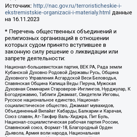
Источник:
http://nac.gov.ru/terroristicheskie-i-
ekstremistskie-organizacii-i-materialy.html
данные
на
16.11.2023
* Перечень общественных объединений и
религиозных организаций в отношении
которых судом принято вступившее в
законную силу решение о ликвидации или
запрете деятельности:
Национал-большевистская партия, ВЕК РА, Рада земли
Кубанской Духовно Родовой Державы Русь, Община
Духовного Управления Асгардской Веси Беловодья,
Славянская Община Капища Веды Перуна, Мужская
Духовная Семинария Староверов-Инглингов, Нурджулар, К
Богодержавию, Таблиги Джамаат, Свидетели Иеговы,
Русское национальное единство, Национал-
социалистическое общество, Джамаат мувахидов,
Объединенный Вилайат Кабарды, Балкарии и Карачая,
Союз славян, Ат-Такфир Валь-Хиджра, Пит Буль,
Национал-социалистическая рабочая партия России,
Славянский союз, Формат-18, Благородный Орден
Дьявола, Армия воли народа, Национальная