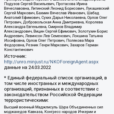
Подузов Сергей Васильевич, Протасова Ирина
Вячеславовна, Литинский Леонид Борисович, Лукашевский
Сергей Маркович, Бахмин Вячеслав Иванович, Шабад
Анатолий Ефимович, Сухих Дарья Николаевна, Орлов Олег
Петрович, Добровольская Анна Дмитриевна, Королева
Александра Евгеньевна, Смирнов Владимир
Александрович, Вицин Сергей Ефимович, Золотухин Борис
Андреевич, Левинсон Лев Семенович, Локшина Татьяна
Иосифовна, Орлов Олег Петрович, Полякова Мара
Федоровна, Резник Генри Маркович, Захаров Герман
Константинович
Источник:
http://unro.minjust.ru/NKOForeignAgent.aspx
данные на
24.03.2022
* Единый федеральный список организаций, в
том числе иностранных и международных
организаций, признанных в соответствии с
законодательством Российской Федерации
террористическими:
Высший военный Маджлисуль Шура Объединенных сил
моджахедов Кавказа, Конгресс народов Ичкерии и