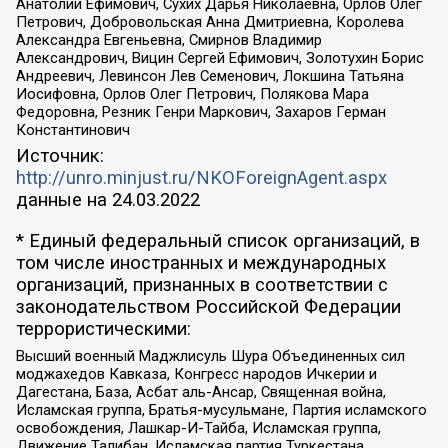
Анатолий Ефимович, Сухих Дарья Николаевна, Орлов Олег
Петрович, Добровольская Анна Дмитриевна, Королева
Александра Евгеньевна, Смирнов Владимир
Александрович, Вицин Сергей Ефимович, Золотухин Борис
Андреевич, Левинсон Лев Семенович, Локшина Татьяна
Иосифовна, Орлов Олег Петрович, Полякова Мара
Федоровна, Резник Генри Маркович, Захаров Герман
Константинович
Источник:
http://unro.minjust.ru/NKOForeignAgent.aspx
данные на
24.03.2022
* Единый федеральный список организаций, в
том числе иностранных и международных
организаций, признанных в соответствии с
законодательством Российской Федерации
террористическими:
Высший военный Маджлисуль Шура Объединенных сил
моджахедов Кавказа, Конгресс народов Ичкерии и
Дагестана, База, Асбат аль-Ансар, Священная война,
Исламская группа, Братья-мусульмане, Партия исламского
освобождения, Лашкар-И-Тайба, Исламская группа,
Движение Талибан, Исламская партия Туркестана,