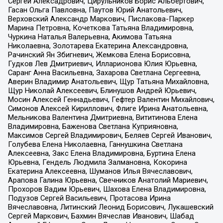
Сергей Алексадрович, Цирульников Борис Альбертович,
Гасан Ольга Павловна, Паутов Юрий Анатольевич,
Верховский Александр Маркович, Пислакова-Паркер
Марина Петровна, Кочеткова Татьяна Владимировна,
Чуркина Наталья Валерьевна, Акимова Татьяна
Николаевна, Золотарева Екатерина Александровна,
Рачинский Ян Збигневич, Жемкова Елена Борисовна,
Гудков Лев Дмитриевич, Илларионова Юлия Юрьевна,
Саранг Анна Васильевна, Захарова Светлана Сергеевна,
Аверин Владимир Анатольевич, Щур Татьяна Михайловна,
Щур Николай Алексеевич, Блинушов Андрей Юрьевич,
Мосин Алексей Геннадьевич, Гефтер Валентин Михайлович,
Симонов Алексей Кириллович, Флиге Ирина Анатольевна,
Мельникова Валентина Дмитриевна, Вититинова Елена
Владимировна, Баженова Светлана Куприяновна,
Максимов Сергей Владимирович, Беляев Сергей Иванович,
Голубева Елена Николаевна, Ганнушкина Светлана
Алексеевна, Закс Елена Владимировна, Буртина Елена
Юрьевна, Гендель Людмила Залмановна, Кокорина
Екатерина Алексеевна, Шуманов Илья Вячеславович,
Арапова Галина Юрьевна, Свечников Анатолий Мариевич,
Прохоров Вадим Юрьевич, Шахова Елена Владимировна,
Подузов Сергей Васильевич, Протасова Ирина
Вячеславовна, Литинский Леонид Борисович, Лукашевский
Сергей Маркович, Бахмин Вячеслав Иванович, Шабад