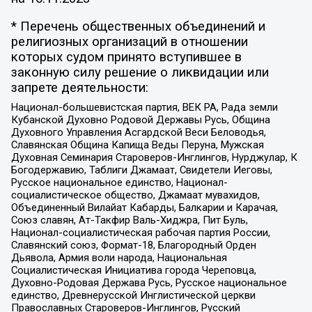
* Перечень общественных объединений и
религиозных организаций в отношении
которых судом принято вступившее в
законную силу решение о ликвидации или
запрете деятельности:
Национал-большевистская партия, ВЕК РА, Рада земли
Кубанской Духовно Родовой Державы Русь, Община
Духовного Управления Асгардской Веси Беловодья,
Славянская Община Капища Веды Перуна, Мужская
Духовная Семинария Староверов-Инглингов, Нурджулар, К
Богодержавию, Таблиги Джамаат, Свидетели Иеговы,
Русское национальное единство, Национал-
социалистическое общество, Джамаат мувахидов,
Объединенный Вилайат Кабарды, Балкарии и Карачая,
Союз славян, Ат-Такфир Валь-Хиджра, Пит Буль,
Национал-социалистическая рабочая партия России,
Славянский союз, Формат-18, Благородный Орден
Дьявола, Армия воли народа, Национальная
Социалистическая Инициатива города Череповца,
Духовно-Родовая Держава Русь, Русское национальное
единство, Древнерусской Инглистической церкви
Православных Староверов-Инглингов, Русский