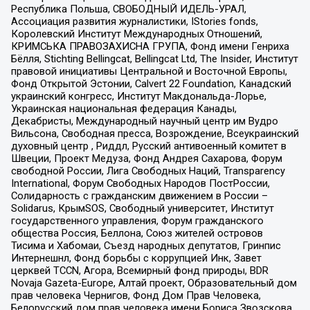
Республика Польша, СВОБОДНЫЙ ИДЕЛЬ-УРАЛ,
Ассоциация развития журналистики, IStories fonds,
Королевский Институт Международных Отношений,
КРИМСЬКА ПРАВОЗАХИСНА ГРУПА, Фонд имени Генриха
Бёлля, Stichting Bellingcat, Bellingcat Ltd, The Insider, Институт
правовой инициативы Центральной и Восточной Европы,
Фонд Открытой Эстонии, Calvert 22 Foundation, Канадский
украинский конгресс, Институт Макдональда-Лорье,
Украинская национальная федерация Канады,
Декабристы, Международный научный центр им Вудро
Вильсона, Свободная пресса, Возрождение, Всеукраинский
духовный центр , Риддл, Русский антивоенный комитет в
Швеции, Проект Медуза, Фонд Андрея Сахарова, Форум
свободной России, Лига Свободных Наций, Transparеncy
International, Форум Свободных Народов ПостРоссии,
Солидарность с гражданским движением в России –
Solidarus, КрымSOS, Свободный университет, Институт
государственного управления, Форум гражданского
общества Россия, Беллона, Союз жителей островов
Тисима и Хабомаи, Съезд народных депутатов, Гринпис
Интернешнл, Фонд борьбы с коррупцией Инк, Завет
церквей TCCN, Агора, Всемирный фонд природы, BDR
Novaja Gazeta-Europe, Алтай проект, Образовательный дом
прав человека Чернигов, Фонд Дом Прав Человека,
Белорусский дом прав человека имени Бориса Звозскова,