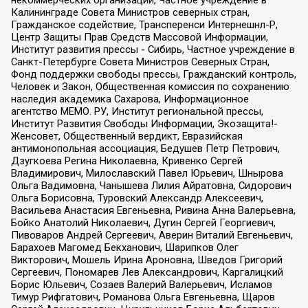
некоммерческих организаций, Частное учреждение в
Калининграде Совета Министров северных стран,
Гражданское содействие, Трансперенси Интернешнл-Р,
Центр Защиты Прав Средств Массовой Информации,
Институт развития прессы - Сибирь, Частное учреждение в
Санкт-Петербурге Совета Министров Северных Стран,
Фонд поддержки свободы прессы, Гражданский контроль,
Человек и Закон, Общественная комиссия по сохранению
наследия академика Сахарова, Информационное
агентство МЕМО. РУ, Институт региональной прессы,
Институт Развития Свободы Информации, Экозащита!-
Женсовет, Общественный вердикт, Евразийская
антимонопольная ассоциация, Бедушев Петр Петрович,
Дзугкоева Регина Николаевна, Кривенко Сергей
Владимирович, Милославский Павел Юрьевич, Шнырова
Ольга Вадимовна, Чанышева Лилия Айратовна, Сидорович
Ольга Борисовна, Туровский Александр Алексеевич,
Васильева Анастасия Евгеньевна, Ривина Анна Валерьевна,
Бойко Анатолий Николаевич, Дугин Сергей Георгиевич,
Пивоваров Андрей Сергеевич, Аверин Виталий Евгеньевич,
Барахоев Магомед Бекханович, Шарипков Олег
Викторович, Мошель Ирина Ароновна, Шведов Григорий
Сергеевич, Пономарев Лев Александрович, Каргалицкий
Борис Юльевич, Созаев Валерий Валерьевич, Исламов
Тимур Рифгатович, Романова Ольга Евгеньевна, Щаров