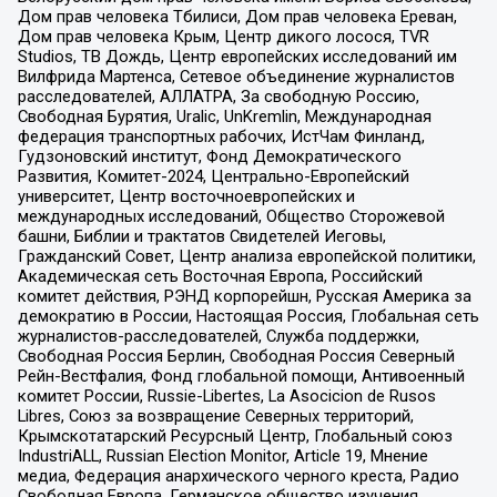
Дом прав человека Тбилиси, Дом прав человека Ереван,
Дом прав человека Крым, Центр дикого лосося, TVR
Studios, ТВ Дождь, Центр европейских исследований им
Вилфрида Мартенса, Сетевое объединение журналистов
расследователей, АЛЛАТРА, За свободную Россию,
Свободная Бурятия, Uralic, UnKremlin, Международная
федерация транспортных рабочих, ИстЧам Финланд,
Гудзоновский институт, Фонд Демократического
Развития, Комитет-2024, Центрально-Европейский
университет, Центр восточноевропейских и
международных исследований, Общество Сторожевой
башни, Библии и трактатов Свидетелей Иеговы,
Гражданский Совет, Центр анализа европейской политики,
Академическая сеть Восточная Европа, Российский
комитет действия, РЭНД корпорейшн, Русская Америка за
демократию в России, Настоящая Россия, Глобальная сеть
журналистов-расследователей, Служба поддержки,
Свободная Россия Берлин, Свободная Россия Северный
Рейн-Вестфалия, Фонд глобальной помощи, Антивоенный
комитет России, Russie-Libertes, La Asocicion de Rusos
Libres, Союз за возвращение Северных территорий,
Крымскотатарский Ресурсный Центр, Глобальный союз
IndustriALL, Russian Election Monitor, Article 19, Мнение
медиа, Федерация анархического черного креста, Радио
Свободная Европа, Германское общество изучения