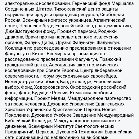
электоральных исследований, Германский фонд Маршалла
Соединенных Штатов, Тихоокеанский центр защиты
окружающей среды и природных ресурсов, Свободная
Россия, Всемирный конгресс украинцев, Атлантический
совет, Человек в беде, Европейский фонд за демократию,
Джеймстаунский фонд, Прожект Хармони, Родники
дракона, Врачи против насильственного извлечения
органов, Фалунь Дафа, Друзья Фалуньгун, Фалуньгун,
Коалиция по расследованию преследования в отношении
Фалуньгун в Китае, Всемирная организация по
расследованию преследований Фалуньгун, Пражский
гражданский центр, Ассоциация школ политических
исследований при Совете Европы, Центр либеральной
современности, Форум русскоязычных европейцев,
Немецко-русский обмен, Бард колледж, Европейский
выбор, Фонд Ходорковского, Оксфордский российский
фонд, Фонд Будущее России, Компания свободы
информации, Проект Медиа, Международное партнерство
за права человека, Духовное Управление Евангельских
Христиан Украинской Христианской Церкви, Новое
Поколение, Духовное Учебное Заведение Международный
Библейский Колледж, Международное христианское
движение, Всемирный Институт Саентологических
Предприятий, Церковь Духовной Технологии, Европейская
сеть организаций по наблюдению за выборами,