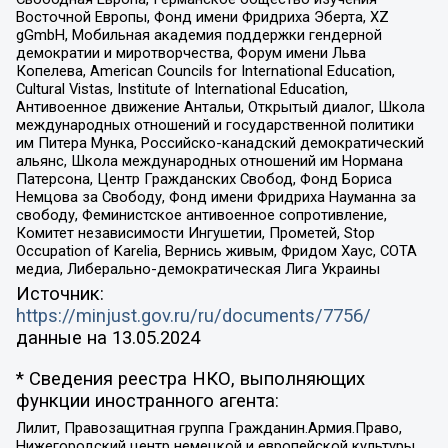
Восточной Европы, Фонд имени Фридриха Эберта, XZ
gGmbH, Мобильная академия поддержки гендерной
демократии и миротворчества, Форум имени Льва
Копелева, American Councils for International Education,
Cultural Vistas, Institute of International Education,
Антивоенное движение Антальи, Открытый диалог, Школа
международных отношений и государственной политики
им Питера Мунка, Российско-канадский демократический
альянс, Школа международных отношений им Нормана
Патерсона, Центр Гражданских Свобод, Фонд Бориса
Немцова за Свободу, Фонд имени Фридриха Науманна за
свободу, Феминистское антивоенное сопротивление,
Комитет независимости Ингушетии, Прометей, Stop
Occupation of Karelia, Вернись живым, Фридом Хаус, СОТА
медиа, Либерально-демократическая Лига Украины
Источник:
https://minjust.gov.ru/ru/documents/7756/
данные на
13.05.2024
* Сведения реестра НКО, выполняющих
функции иностранного агента:
Лилит, Правозащитная группа Гражданин.Армия.Право,
Нижегородский центр немецкой и европейской культуры,