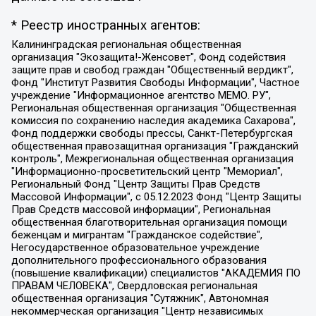
* Реестр иностранных агентов:
Калининградская региональная общественная организация "Экозащита!-Женсовет", Фонд содействия защите прав и свобод граждан "Общественный вердикт", Фонд "Институт Развития Свободы Информации", Частное учреждение "Информационное агентство МЕМО. РУ", Региональная общественная организация "Общественная комиссия по сохранению наследия академика Сахарова", Фонд поддержки свободы прессы, Санкт-Петербургская общественная правозащитная организация "Гражданский контроль", Межрегиональная общественная организация "Информационно-просветительский центр "Мемориал", Региональный Фонд "Центр Защиты Прав Средств Массовой Информации", с 05.12.2023 Фонд "Центр Защиты Прав Средств массовой информации", Региональная общественная благотворительная организация помощи беженцам и мигрантам "Гражданское содействие", Негосударственное образовательное учреждение дополнительного профессионального образования (повышение квалификации) специалистов "АКАДЕМИЯ ПО ПРАВАМ ЧЕЛОВЕКА", Свердловская региональная общественная организация "Сутяжник", Автономная некоммерческая организация "Центр независимых социологических исследований", Союз общественных объединений "Российский исследовательский центр по правам человека", Региональное общественное учреждение научно-информационный центр "МЕМОРИАЛ", Некоммерческая организация "Фонд защиты гласности", Автономная некоммерческая организация "Институт прав человека", Городская общественная организация "Екатеринбургское общество "МЕМОРИАЛ", Городская общественная организация "Рязанское историко-просветительское и правозащитное общество "Мемориал" (Рязанский Мемориал), Челябинский региональный орган общественной самодеятельности – женское общественное объединение "Женщины Евразии", Челябинский региональный орган общественной самодеятельности "Уральская правозащитная группа", Фонд содействия защите здоровья и социальной справедливости имени Андрея Рылькова, Автономная Некоммерческая Организация "Аналитический Центр Юрия Левады", Автономная некоммерческая организация социальной поддержки населения "Проект Апрель", Региональная общественная организация помощи женщинам и детям, находящимся в кризисной ситуации "Информационно-методический центр "Анна", Фонд содействия развитию массовых коммуникаций и правовому просвещению "Так-так-Так", Фонд содействия устойчивому развитию "Серебряная тайга", Свердловский региональный общественный фонд социальных проектов "Новое время", "Idel.Реалии", Кавказ.Реалии, Крым.Реалии, Телеканал Настоящее Время, Татаро-башкирская служба Радио Свобода (Azatliq Radiosi), Радио Свободная Европа/Радио Свобода (PCE/PC), "Сибирь.Реалии", "Фактограф", Благотворительный фонд помощи осужденным и их семьям, Автономная некоммерческая организация "Институт глобализации и социальных движений", Фонд "В защиту прав заключенных", Частное учреждение "Центр поддержки и содействия развитию средств массовой информации", Пензенский региональный общественный благотворительный фонд "Гражданский союз", "Север.Реалии", Некоммерческая организация Фонд "Правовая инициатива", Общество с ограниченной ответственностью "Радио Свободная Европа/Радио Свобода", Чешское информационное агентство "MEDIUM-ORIENT", Красноярская региональная общественная организация "Мы против СПИДа", Камалягин Денис Николаевич, Маркелов Сергей Евгеньевич, Пономарев Лев Александрович, Савицкая Людмила Алексеевна, Автономная некоммерческая организация "Центр по работе с проблемой насилия "НАСИЛИЮ.НЕТ", Межрегиональный профессиональный союз работников здравоохранения "Альянс врачей", Юридическое лицо, зарегистрированное в Латвийской Республике, SIA "Medusa Project" (регистрационный номер 40103797863, дата регистрации 10.06.2014), Некоммерческая организация "Фонд по борьбе с коррупцией", Автономная некоммерческая организация "Институт права и публичной политики", Баданин Роман Сергеевич, Гликин Максим Александрович, Железнова Мария Михайловна, Лукьянова Юлия Сергеевна, Маетная Елизавета Витальевна, Маняхин Петр Борисович, Чуракова Ольга Владимировна, Ярош Юлия Петровна, Юридическое лицо "The Insider SIA", зарегистрированное в Риге, Латвийская Республика (дата регистрации 26.06.2015), являющееся администратором доменного имени интернет-издания "The Insider SIA", https://theins.ru, Постернак Алексей Евгеньевич, Рубин Михаил Аркадьевич, Анин Роман Александрович, Юридическое лицо Istories fonds, зарегистрированное в Латвийской Республике (регистрационный номер 50008295751, дата регистрации 24.02.2020), Великовский Дмитрий Александрович, Долинина Ирина Николаевна, Мароховская Алеся Алексеевна, Шлейнов Роман Юрьевич, Шмагун Олеся Валентиновна, Общество с ограниченной ответственностью "Альтаир 2021", Общество с ограниченной ответственностью "Вега 2021", Общество с ограниченной ответственностью "Главный редактор 2021", Общество с ограниченной ответственностью "Ромашки монолит", Важенков Артем Валерьевич, Ивановская областная общественная организация "Центр гендерных исследований", Гурман Юрий Альбертович, Медиапроект "ОВД-Инфо", Егоров Владимир Владимирович, Жилинский Владимир Александрович, Общество с ограниченной ответственностью "ЗП", Иванова София Юрьевна, Карезина Инна Павловна, Кильтау Екатерина Викторовна, Петров Алексей Викторович, Пискунов Сергей Евгеньевич, Смирнов Сергей Сергеевич, Тихонов Михаил Сергеевич, Общество с ограниченной ответственностью "ЖУРНАЛИСТ-ИНОСТРАННЫЙ АГЕНТ", Арапова Галина Юрьевна, Вольтская Татьяна Анатольевна, Американская компания "Mason G.E.S. Anonymous Foundation" (США), являющаяся владельцем интернет-издания https://mnews.world/, Компания "Stichting Bellingcat", зарегистрированная в Нидерландах (дата регистрации 11.07.2018), Захаров Андрей Вячеславович, Клепиковская Екатерина Дмитриевна, Общество с ограниченной ответственностью "МЕМО", Перл Роман Александрович, Симонов Евгений Алексеевич, Соловьева Елена Анатольевна, Сотников Даниил Владимирович, Сурначева Елизавета Дмитриевна, Автономная некоммерческая организация по защите прав человека и информированию населения "Якутия – Наше Мнение", Общество с ограниченной ответственностью "Москоу диджитал медиа", с 26.01.2023 Общество с ограниченной ответственностью "Чайка Белые сады", Ветошкина Валерия Валерьевна, Заговора Максим Александрович, Межрегиональное общественное движение "Российская ЛГБТ - сеть", Оленичев Максим Владимирович, Павлов Иван Юрьевич, Скворцова Елена Сергеевна, Общество с ограниченной ответственностью "Как бы инагент", Кочетков Игорь Викторович, Общество с ограниченной ответственностью "Честные выборы", Еланчик Олег Александрович, Общество с ограниченной ответственностью "Нобелевский призыв", Гималова Регина Эмилевна, Григорьев Андрей Валерьевич, Григорьева Алина Александровна, Ассоциация по содействию защите прав призывников, альтернативнослужащих и военнослужащих "Правозащитная группа "Гражданин.Армия.Право", Хисамова Регина Фаритовна, Автономная некоммерческая организация по реализации социально-правовых программ "Лилит", Дальневосточное общественное движение "Маяк", Санкт-Петербургская ЛГБТ-инициативная группа "Выход", Инициативная группа ЛГБТ+ "Реверс", Алексеев Андрей Викторович, Бекбулатова Таисия Львовна, Беляев Иван Михайлович, Владыкина Елена Сергеевна, Гельман Марат Александрович, Никульшина Вероника Юрьевна, Толоконникова Надежда Андреевна, Шендерович Виктор Анатольевич, Общество с ограниченной ответственностью "Данное сообщение", Общество с ограниченной ответственностью Издательский дом "Новая глава", Айнбиндер Александра Александровна, Московский комьюнити-центр для ЛГБТ+инициатив, Благотворительный фонд развития филантропии, Deutsche Welle (Германия, Kurt-Schumacher-Strasse 3, 53113 Bonn), Борзунова Мария Михайловна, Воробьев Виктор Викторович, Голубева Анна Львовна, Константинова Алла Михайловна, Малкова Ирина Владимировна, Мурадов Мурад Абдулгалимович, Осетинская Елизавета Николаевна, Понасенков Евгений Николаевич, Ганапольский Матвей Юрьевич, Киселев Евгений Алексеевич, Борухович Ирина Григорьевна, Дремин Иван Тимофеевич, Дубровский Дмитрий Викторович, Красноярская региональная общественная организация поддержки и развития альтернативных образовательных технологий и межкультурных коммуникаций "ИНТЕРРА", Маяковская Екатерина Алексеевна, Фейгин Марк Захарович, Филимонов Андрей Викторович, Дзугкоева Регина Николаевна, Доброхотов Роман Александрович, Дудь Юрий Александрович, Елкин Сергей Владимирович, Кругликов Кирилл Игоревич, Сабунаева Мария Леонидовна, Семенов Алексей Владимирович, Шаинян Карен Багратович, Шульман Екатерина Михайловна, Асафьев Артур Валерьевич, Вахштайн Виктор Семенович, Венедиктов Алексей Алексеевич, Лушникова Екатерина Евгеньевна, Волков Леонид Михайлович, Невзоров Александр Глебович, Пархоменко Сергей Борисович, Сироткин Ярослав Николаевич, Кара-Мурза Владимир Владимирович, Баранова Наталья Владимировна, Гозман Леонид Яковлевич, Кагарлицкий Борис Юльевич, Климарев Михаил Валерьевич, Милов Владимир Станиславович, Автономная некоммерческая организация Краснодарский центр современного искусства "Типография", Моргенштерн Алишер Тагирович, Соболь Любовь Эдуардовна, Общество с ограниченной ответственностью "ЛИЗА НОРМ", Каспаров Гарри Кимович, Ходорковский Михаил Борисович, Общество с ограниченной ответственностью "Апрельские тезисы", Данилович Ирина Брониславовна, Кашин Олег Владимирович, Петров Николай Владимирович, Пивоваров Алексей Владимирович, Соколов Михаил Владимирович, Цветкова Юлия Владимировна, Чичваркин Евгений Александрович, Комитет против пыток/Команда против пыток, Общество с ограниченной ответственностью "Первый научный", Общество с ограниченной ответственностью "Вертолет и ко", Белоцерковская Вероника Борисовна, Кац Максим Евгеньевич, Лазарева Татьяна Юрьевна, Шаведдинов Руслан Табризович, Яшин Илья Валерьевич, Общество с ограниченной ответственностью "Иноагент ААВ", Алешковский Дмитрий Петрович, Альбац Евгения Марковна, Быков Дмитрий Львович, Галямина Юлия Евгеньевна, Лойко Сергей Леонидович, Мартынов Кирилл Константинович, Медведев Сергей Александрович, Крашенинников Федор Геннадиевич, Гордеева Катерина Вл