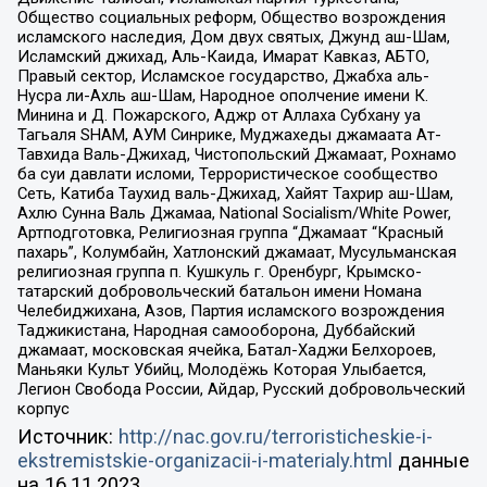
Общество социальных реформ, Общество возрождения
исламского наследия, Дом двух святых, Джунд аш-Шам,
Исламский джихад, Аль-Каида, Имарат Кавказ, АБТО,
Правый сектор, Исламское государство, Джабха аль-
Нусра ли-Ахль аш-Шам, Народное ополчение имени К.
Минина и Д. Пожарского, Аджр от Аллаха Субхану уа
Тагьаля SHAM, АУМ Синрике, Муджахеды джамаата Ат-
Тавхида Валь-Джихад, Чистопольский Джамаат, Рохнамо
ба суи давлати исломи, Террористическое сообщество
Сеть, Катиба Таухид валь-Джихад, Хайят Тахрир аш-Шам,
Ахлю Сунна Валь Джамаа, National Socialism/White Power,
Артподготовка, Религиозная группа “Джамаат “Красный
пахарь”, Колумбайн, Хатлонский джамаат, Мусульманская
религиозная группа п. Кушкуль г. Оренбург, Крымско-
татарский добровольческий батальон имени Номана
Челебиджихана, Азов, Партия исламского возрождения
Таджикистана, Народная самооборона, Дуббайский
джамаат, московская ячейка, Батал-Хаджи Белхороев,
Маньяки Культ Убийц, Молодёжь Которая Улыбается,
Легион Свобода России, Айдар, Русский добровольческий
корпус
Источник:
http://nac.gov.ru/terroristicheskie-i-
ekstremistskie-organizacii-i-materialy.html
данные
на
16.11.2023