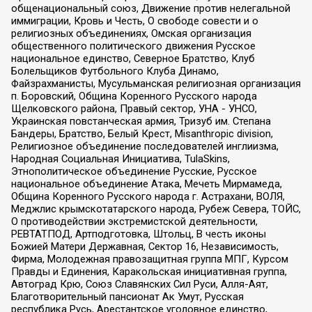
общенациональный союз, Движение против нелегальной
иммиграции, Кровь и Честь, О свободе совести и о
религиозных объединениях, Омская организация
общественного политического движения Русское
национальное единство, Северное Братство, Клуб
Болельщиков Футбольного Клуба Динамо,
Файзрахманисты, Мусульманская религиозная организация
п. Боровский, Община Коренного Русского народа
Щелковского района, Правый сектор, УНА - УНСО,
Украинская повстанческая армия, Тризуб им. Степана
Бандеры, Братство, Белый Крест, Misanthropic division,
Религиозное объединение последователей инглиизма,
Народная Социальная Инициатива, TulaSkins,
Этнополитическое объединение Русские, Русское
национальное объединение Атака, Мечеть Мирмамеда,
Община Коренного Русского народа г. Астрахани, ВОЛЯ,
Меджлис крымскотатарского народа, Рубеж Севера, ТОЙС,
О противодействии экстремистской деятельности,
РЕВТАТПОД, Артподготовка, Штольц, В честь иконы
Божией Матери Державная, Сектор 16, Независимость,
Фирма, Молодежная правозащитная группа МПГ, Курсом
Правды и Единения, Каракольская инициативная группа,
Автоград Крю, Союз Славянских Сил Руси, Алля-Аят,
Благотворительный пансионат Ак Умут, Русская
республика Русь, Арестантское уголовное единство,