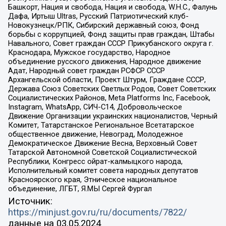
Башкорт, Нация и свобода, Нация и свобода, W.H.С., Фалунь
Дафа, Иртыш Ultras, Русский Патриотический клуб-
Новокузнецк/РПК, Сибирский державный союз, Фонд
борьбы с коррупцией, Фонд защиты прав граждан, Штабы
Навального, Совет граждан СССР Прикубанского округа г.
Краснодара, Мужское государство, Народное
объединение русского движения, Народное движение
Адат, Народный совет граждан РСФСР СССР
Архангельской области, Проект Штурм, Граждане СССР,
Держава Союз Советских Светлых Родов, Совет Советских
Социалистических Районов, Meta Platforms Inc, Facebook,
Instagram, WhatsApp, СИЧ-С14, Добровольческое
Движение Организации украинских националистов, Черный
Комитет, Татарстанское Региональное Всетатарское
общественное движение, Невоград, Молодежное
Демократическое Движение Весна, Верховный Совет
Татарской Автономной Советской Социалистической
Республики, Конгресс ойрат-калмыцкого народа,
Исполнительный комитет совета народных депутатов
Красноярского края, Этническое национальное
объединение, ЛГБТ, Я.МЫ Сергей Фургал
Источник:
https://minjust.gov.ru/ru/documents/7822/
данные на
03.05.2024