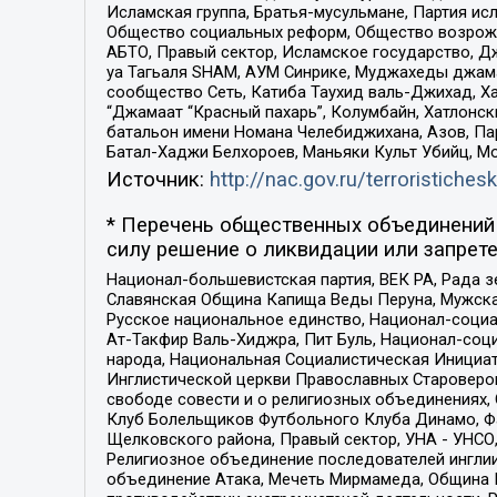
Исламская группа, Братья-мусульмане, Партия ис
Общество социальных реформ, Общество возрожд
АБТО, Правый сектор, Исламское государство, Д
уа Тагьаля SHAM, АУМ Синрике, Муджахеды джама
сообщество Сеть, Катиба Таухид валь-Джихад, Хай
“Джамаат “Красный пахарь”, Колумбайн, Хатлонск
батальон имени Номана Челебиджихана, Азов, Па
Батал-Хаджи Белхороев, Маньяки Культ Убийц, М
Источник:
http://nac.gov.ru/terroristichesk
* Перечень общественных объединений 
силу решение о ликвидации или запрете
Национал-большевистская партия, ВЕК РА, Рада 
Славянская Община Капища Веды Перуна, Мужская
Русское национальное единство, Национал-социа
Ат-Такфир Валь-Хиджра, Пит Буль, Национал-соц
народа, Национальная Социалистическая Инициат
Инглистической церкви Православных Староверов
свободе совести и о религиозных объединениях,
Клуб Болельщиков Футбольного Клуба Динамо, Фа
Щелковского района, Правый сектор, УНА - УНСО, У
Религиозное объединение последователей инглии
объединение Атака, Мечеть Мирмамеда, Община К