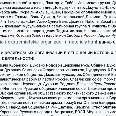
ламского освобождения, Лашкар-И-Тайба, Исламская группа, Дв
ения исламского наследия, Дом двух святых, Джунд аш-Шам, 
жабха аль-Нусра ли-Ахль аш-Шам, Народное ополчение имени К.
ата Ат-Тавхида Валь-Джихад, Чистопольский Джамаат, Рохнам
ят Тахрир аш-Шам, Ахлю Сунна Валь Джамаа, National Socialism
ий джамаат, Мусульманская религиозная группа п. Кушкуль г. 
ртия исламского возрождения Таджикистана, Народная самооб
олодёжь Которая Улыбается, Легион Свобода России, Айдар, Р
ie-i-ekstremistskie-organizacii-i-materialy.html
данные
и религиозных организаций в отношении которых 
 деятельности:
земли Кубанской Духовно Родовой Державы Русь, Община Духо
 Духовная Семинария Староверов-Инглингов, Нурджулар, К Бо
листическое общество, Джамаат мувахидов, Объединенный Вил
иалистическая рабочая партия России, Славянский союз, Форма
ива города Череповца, Духовно-Родовая Держава Русь, Русск
-Инглингов, Русский общенациональный союз, Движение против
 Омская организация общественного политического движения Р
йзрахманисты, Мусульманская религиозная организация п. Бо
краинская повстанческая армия, Тризуб им. Степана Бандеры, Бр
зма, Народная Социальная Инициатива, TulaSkins, Этнополитич
оренного Русского народа г. Астрахани, ВОЛЯ, Меджлис крымс