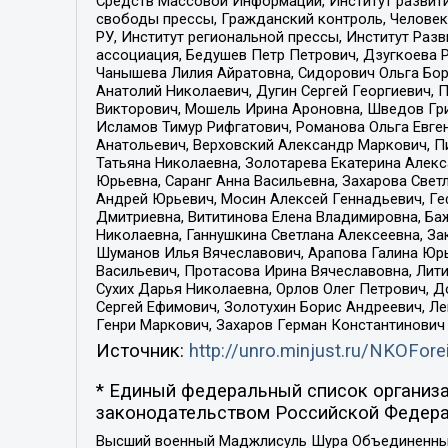
Средств Массовой Информации, Институт развити
свободы прессы, Гражданский контроль, Человек
РУ, Институт региональной прессы, Институт Ра
ассоциация, Бедушев Петр Петрович, Дзугкоева 
Чанышева Лилия Айратовна, Сидорович Ольга Бори
Анатолий Николаевич, Дугин Сергей Георгиевич, 
Викторович, Мошель Ирина Ароновна, Шведов Гри
Исламов Тимур Рифгатович, Романова Ольга Евге
Анатольевич, Верховский Александр Маркович, П
Татьяна Николаевна, Золотарева Екатерина Алек
Юрьевна, Саранг Анна Васильевна, Захарова Свет
Андрей Юрьевич, Мосин Алексей Геннадьевич, Ге
Дмитриевна, Вититинова Елена Владимировна, Ба
Николаевна, Ганнушкина Светлана Алексеевна, За
Шуманов Илья Вячеславович, Арапова Галина Юрь
Васильевич, Протасова Ирина Вячеславовна, Лит
Сухих Дарья Николаевна, Орлов Олег Петрович, 
Сергей Ефимович, Золотухин Борис Андреевич, Л
Генри Маркович, Захаров Герман Константинович
Источник:
http://unro.minjust.ru/NKOFore
* Единый федеральный список организа
законодательством Российской Федера
Высший военный Маджлисуль Шура Объединенных с