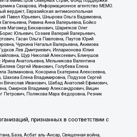
овета Министров Северных Стран, Фонд поддержки
адемика Сахарова, Информационное агентство МЕМО.
ый вердикт, Евразийская антимонопольная
кий Павел Юрьевич, Шнырова Ольга Вадимовна,
 Евгеньевна, Ривина Анна Валерьевна, Бойко
хоев Магомед Бекханович, Шарипков Олег
Борис Юльевич, Созаев Валерий Валерьевич,
тович, Гасан Ольга Павловна, Паутов Юрий
ровна, Чуркина Наталья Валерьевна, Акимова
 Гудков Лев Дмитриевич, Илларионова Юлия
ихайловна, Щур Николай Алексеевич, Блинушов
е Ирина Анатольевна, Мельникова Валентина
Беляев Сергей Иванович, Голубева Елена
ила Залмановна, Кокорина Екатерина Алексеевна,
, Шахова Елена Владимировна, Подузов Сергей
ин Вячеслав Иванович, Шабад Анатолий Ефимович,
вна, Смирнов Владимир Александрович, Вицин
ег Петрович, Полякова Мара Федоровна, Резник
ганизаций, признанных в соответствии с
на, База, Асбат аль-Ансар, Священная война,