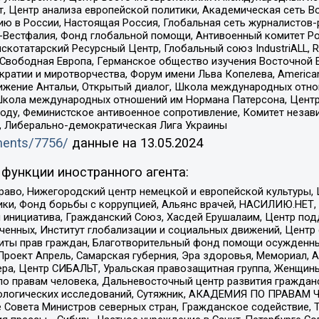
, Центр анализа европейской политики, Академическая сеть Во
ю в России, Настоящая Россия, Глобальная сеть журналистов
естфалия, Фонд глобальной помощи, Антивоенный комитет России,
татарский Ресурсный Центр, Глобальный союз IndustriALL, Russi
 Свободная Европа, Германское общество изучения Восточной 
и и миротворчества, Форум имени Льва Копелева, American Counci
ое движение Антальи, Открытый диалог, Школа международных отн
Школа международных отношений им Нормана Патерсона, Центр
ду, Феминистское антивоенное сопротивление, Комитет независ
а, Либерально-демократическая Лига Украины
uments/7756/
данные на
13.05.2024
функции иностранного агента:
раво, Нижегородский центр немецкой и европейской культуры,
тики, Фонд борьбы с коррупцией, Альянс врачей, НАСИЛИЮ.НЕТ,
я инициатива, Гражданский Союз, Хасдей Ерушалаим, Центр по
юченных, Институт глобализации и социальных движений, Цент
ты прав граждан, Благотворительный фонд помощи осужденным
а, Проект Апрель, Самарская губерния, Эра здоровья, Мемориал
ера, Центр СИБАЛЬТ, Уральская правозащитная группа, Женщины
по правам человека, Дальневосточный центр развития гражданс
ологических исследований, Сутяжник, АКАДЕМИЯ ПО ПРАВАМ Ч
е Совета Министров северных стран, Гражданское содействие,