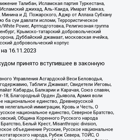
ижение Талибан, Исламская партия Туркестана,
Исламский джихад, Аль-Каида, Имарат Кавказ,
 Минина и Д. Пожарского, Аджр от Аллаха Субхану
о ба суи давлати исломи, Террористическое
/White Power, Артподготовка, Религиозная группа
Оренбург, Крымско-татарский добровольческий
орона, Дуббайский джамаат, московская ячейка,
усский добровольческий корпус
 на
16.11.2023
судом принято вступившее в законную
вного Управления Асгардской Веси Беловодья,
годержавию, Таблиги Джамаат, Свидетели Иеговы,
айат Кабарды, Балкарии и Карачая, Союз славян,
т-18, Благородный Орден Дьявола, Армия воли
ое национальное единство, Древнерусской
 нелегальной иммиграции, Кровь и Честь, О
усское национальное единство, Северное Братство,
ровский, Община Коренного Русского народа
атство, Белый Крест, Misanthropic division,
еское объединение Русские, Русское национальное
котатарского народа, Рубеж Севера, ТОЙС, О