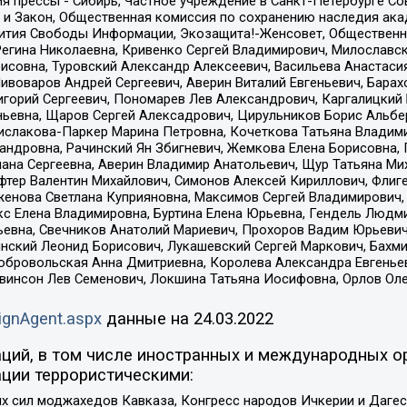
я прессы - Сибирь, Частное учреждение в Санкт-Петербурге С
 и Закон, Общественная комиссия по сохранению наследия ак
звития Свободы Информации, Экозащита!-Женсовет, Общественн
Регина Николаевна, Кривенко Сергей Владимирович, Милославс
совна, Туровский Александр Алексеевич, Васильева Анастасия
Пивоваров Андрей Сергеевич, Аверин Виталий Евгеньевич, Бара
горий Сергеевич, Пономарев Лев Александрович, Каргалицкий 
ньевна, Щаров Сергей Алексадрович, Цирульников Борис Альбер
ислакова-Паркер Марина Петровна, Кочеткова Татьяна Владими
сандровна, Рачинский Ян Збигневич, Жемкова Елена Борисовна,
лана Сергеевна, Аверин Владимир Анатольевич, Щур Татьяна М
фтер Валентин Михайлович, Симонов Алексей Кириллович, Флиг
женова Светлана Куприяновна, Максимов Сергей Владимирович, 
кс Елена Владимировна, Буртина Елена Юрьевна, Гендель Людм
евна, Свечников Анатолий Мариевич, Прохоров Вадим Юрьевич
инский Леонид Борисович, Лукашевский Сергей Маркович, Бахм
Добровольская Анна Дмитриевна, Королева Александра Евгенье
евинсон Лев Семенович, Локшина Татьяна Иосифовна, Орлов Ол
ignAgent.aspx
данные на
24.03.2022
ций, в том числе иностранных и международных ор
ции террористическими:
ил моджахедов Кавказа, Конгресс народов Ичкерии и Дагеста