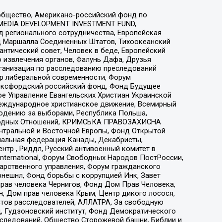
общество, Американо-российский фонд по
 MEDIA DEVELOPMENT INVESTMENT FUND,
 регионального сотрудничества, Европейская
 Маршалла Соединенных Штатов, Тихоокеанский
нтический совет, Человек в беде, Европейский
 извлечения органов, Фалунь Дафа, Друзья
рганизация по расследованию преследований
тр либеральной современности, Форум
 Оксфордский российский фонд, Фонд Будущее
е Управление Евангельских Христиан Украинской
еждународное христианское движение, Всемирный
людению за выборами, Республика Польша,
народных Отношений, КРИМСЬКА ПРАВОЗАХИСНА
ы Центральной и Восточной Европы, Фонд Открытой
иональная федерация Канады, Декабристы,
тр , Риддл, Русский антивоенный комитет в
nternational, Форум Свободных Народов ПостРоссии,
дарственного управления, Форум гражданского
рнешнл, Фонд борьбы с коррупцией Инк, Завет
прав человека Чернигов, Фонд Дом Прав Человека,
н, Дом прав человека Крым, Центр дикого лосося,
стов расследователей, АЛЛАТРА, За свободную
д, Гудзоновский институт, Фонд Демократического
сследований, Общество Сторожевой башни, Библии и