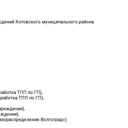
еждений Котовского муниципального района:
аботка ТПП по ГП),
работка ТПП по ГП);
чреждения),
еждения),
азораспределение Волгоград»).