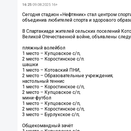
16:25
09.08.2025 16+
Сегодня стадион «Нефтяник» стал центром спор
объединив любителей спорта и здорового образ
В Спартакиаде жителей сельских поселений Кот
Великой Отечественной войне, объявлены след
пляжный волейбол
1 место – Купцовское с/п,
2 место – Коростинское с/п.
шашки
1 место – Котовский ПНИ,
2 место – Образовательные учреждения;
настольный теннис
1 место – Коростинское с/п,
2 место – Купцовское с/п;
мини-футбол
1 место – Купцовское с/п,
2 место – Коростинское с/п,
3 место – Бурлукское с/п;
Общекомандный зачёт