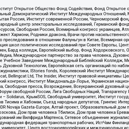
ститут Открытое Общество Фонд Содействия, Фонд Открытое 
альный Демократический Институт Международных Отношений,
тая Россия, Институт современной России, Черноморский фонд
родный центр электоральных исследований, Германский фонд
рсов, Свободная Россия, Всемирный конгресс украинцев, Атла
ект Хармони, Родники дракона, Врачи против насильственного
ию преследования в отношении Фалуньгун в Китае, Всемирная о
ация школ политических исследований при Совете Европы, Цен
мен, Бард колледж, Европейский выбор, Фонд Ходорковского,
едиа, Международное партнерство за права человека, Духовно
ое Учебное Заведение Международный Библейский Колледж, М
ь Духовной Технологии, Европейская сеть организаций по наб
урналистики, IStories fonds, Королевский Институт Между
gcat, Bellingcat Ltd, The Insider, Институт правовой инициатив
инский конгресс, Институт Макдональда-Лорье, Украинская нац
, Свободная пресса, Возрождение, Всеукраинский духовный цен
орум свободной России, Лига Свободных Наций, Transparеncy I
– Solidarus, КрымSOS, Свободный университет, Институт госу
в Тисима и Хабомаи, Съезд народных депутатов, Гринпис Инте
DR Novaja Gazeta-Europe, Алтай проект, Образовательный дом 
зскова, Дом прав человека Тбилиси, Дом прав человека Ерева
едований им Вилфрида Мартенса, Сетевое объединение журнали
Международная федерация транспортных рабочих, ИстЧам Финлан
й университет, Центр восточноевропейских и международных и