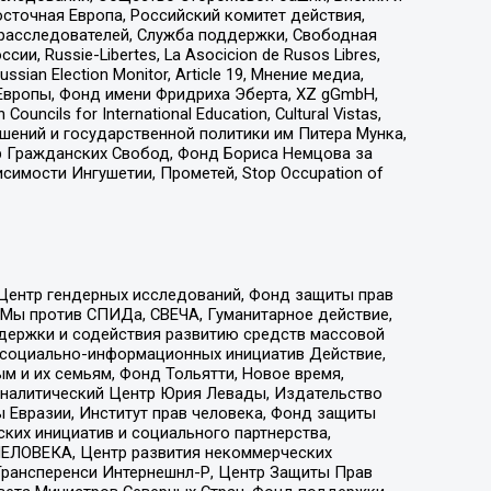
сточная Европа, Российский комитет действия,
-расследователей, Служба поддержки, Свободная
 Russie-Libertes, La Asocicion de Rusos Libres,
an Election Monitor, Article 19, Мнение медиа,
Европы, Фонд имени Фридриха Эберта, XZ gGmbH,
ls for International Education, Cultural Vistas,
ошений и государственной политики им Питера Мунка,
 Гражданских Свобод, Фонд Бориса Немцова за
имости Ингушетии, Прометей, Stop Occupation of
 Центр гендерных исследований, Фонд защиты прав
 Мы против СПИДа, СВЕЧА, Гуманитарное действие,
ддержки и содействия развитию средств массовой
р социально-информационных инициатив Действие,
 и их семьям, Фонд Тольятти, Новое время,
, Аналитический Центр Юрия Левады, Издательство
 Евразии, Институт прав человека, Фонд защиты
ких инициатив и социального партнерства,
ЕЛОВЕКА, Центр развития некоммерческих
 Трансперенси Интернешнл-Р, Центр Защиты Прав