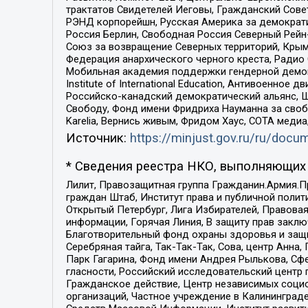
трактатов Свидетелей Иеговы, Гражданский Совет
РЭНД корпорейшн, Русская Америка за демократи
Россия Берлин, Свободная Россия Северный Рейн-В
Союз за возвращение Северных территорий, Крымско
Федерация анархического черного креста, Радио
Мобильная академия поддержки гендерной демократи
Institute of International Education, Антивоенн
Российско-канадский демократический альянс, 
Свободу, Фонд имени Фридриха Науманна за свобо
Karelia, Вернись живым, Фридом Хаус, СОТА меди
Источник:
https://minjust.gov.ru/ru/doc
* Сведения реестра НКО, выполняющих 
Лилит, Правозащитная группа Гражданин.Армия.П
граждан Штаб, Институт права и публичной поли
Открытый Петербург, Лига Избирателей, Правова
информации, Горячая Линия, В защиту прав закл
Благотворительный фонд охраны здоровья и защи
Серебряная тайга, Так-Так-Так, Сова, центр Анн
Парк Гагарина, Фонд имени Андрея Рылькова, Сф
гласности, Российский исследовательский центр 
Гражданское действие, Центр независимых соци
организаций, Частное учреждение в Калининград