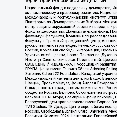
территории Российской Федерации:
Национальный фонд в поддержку демократии, Ин
экономическому и правовому развитию, Национ
Международный Республиканский Институт, Откры
Платформа за Демократические Выборы, Междуна
центр защиты окружающей среды и природных ресу
фонд за демократию, Джеймстаунский фонд, Прож
Фалуньгун, Фалуньгун, Коалиция по расследован
Фалуньгун, Пражский гражданский центр, Ассоци
русскоязычных европейцев, Немецко-русский об
России, Компания свободы информации, Проект М
Христианской Церкви, Новое Поколение, Духовн
Институт Саентологических Предприятий, Церков
СВОБОДНЫЙ ИДЕЛЬ-УРАЛ, Ассоциация развития ж
ГРУПА, Фонд имени Генриха Бёлля, Stichting Bellin
Эстонии, Calvert 22 Foundation, Канадский укра
Международный научный центр им Вудро Вильсона
Швеции, Проект Медуза, Фонд Андрея Сахарова, Ф
Солидарность с гражданским движением в России 
общества Россия, Беллона, Союз жителей острово
церквей TCCN, Агора, Всемирный фонд природы, B
Белорусский дом прав человека имени Бориса Зво
TVR Studios, ТВ Дождь, Центр европейских иссл
Россию, Свободная Бурятия, Uralic, UnKremlin, 
Развития, Комитет-2024, Центрально-Европейски