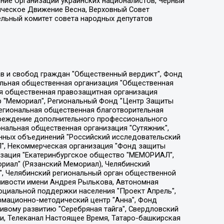
ение Организации украинских националистов, Черный
ическое Движение Весна, Верховный Совет
ельный комитет совета народных депутатов
ции социально-правовых программ "Лилит", Дальневосточное общественное движение "Маяк", Санкт-Петербургская ЛГБТ-инициативная группа "Выход", Инициативная группа ЛГБТ+ "Реверс", Алексеев Андрей Викторович, Бекбулатова Таисия Львовна, Беляев Иван Михайлович, Владыкина Елена Сергеевна, Гельман Марат Александрович, Никульшина Вероника Юрьевна, Толоконникова Надежда Андреевна, Шендерович Виктор Анатольевич, Общество с ограниченной ответственностью "Данное сообщение", Общество с ограниченной ответственностью Издательский дом "Новая глава", Айнбиндер Александра Александровна, Московский комьюнити-центр для ЛГБТ+инициатив, Благотворительный фонд развития филантропии, Deutsche Welle (Германия, Kurt-Schumacher-Strasse 3, 53113 Bonn), Борзунова Мария Михайловна, Воробьев Виктор Викторович, Голубева Анна Львовна, Константинова Алла Михайловна, Малкова Ирина Владимировна, Мурадов Мурад Абдулгалимович, Осетинская Елизавета Николаевна, Понасенков Евгений Николаевич, Ганапольский Матвей Юрьевич, Киселев Евгений Алексеевич, Борухович Ирина Григорьевна, Дремин Иван Тимофеевич, Дубровский Дмитрий Викторович, Красноярская региональная общественная организация поддержки и развития альтернативных образовательных технологий и межкультурных коммуникаций "ИНТЕРРА", Маяковская Екатерина Алексеевна, Фейгин Марк Захарович, Филимонов Андрей Викторович, Дзугкоева Регина Николаевна, Доброхотов Роман Александрович, Дудь Юрий Александрович, Елкин Сергей Владимирович, Кругликов Кирилл Игоревич, Сабунаева Мария Леонидовна, Семенов Алексей Владимирович, Шаинян Карен Багратович, Шульман Екатерина Михайловна, Асафьев Артур Валерьевич, Вахштайн Виктор Семенович, Венедиктов Алексей Алексеевич, Лушникова Екатерина Евгеньевна, Волков Леонид Михайлович, Невзоров Александр Глебович, Пархоменко Сергей Борисович, Сироткин Ярослав Николаевич, Кара-Мурза Владимир Владимирович, Баранова Наталья Владимировна, Гозман Леонид Яковлевич, Кагарлицкий Борис Юльевич, Климарев Михаил Валерьевич, Милов Владимир Станиславович, Автономная некоммерческая организация Краснодарский центр современного искусства "Типография", Моргенштерн Алишер Тагирович, Соболь Любовь Эдуардовна, Общество с ограниченной ответственностью "ЛИЗА НОРМ", Каспаров Гарри Кимович, Ходорковский Михаил Борисович, Общество с ограниченной ответственностью "Апрельские тезисы", Данилович Ирина Брониславовна, Кашин Олег Владимирович, Петров Николай Владимирович, Пивоваров Алексей Владимирович, Соколов Михаил Владимирович, Цветкова Юлия Владимировна, Чичваркин Евгений Александрович, Комитет против пыток/Команда против пыток, Общество с ограниченной ответственностью "Первый научный", Общество с ограниченной ответственностью "Вертолет и ко", Белоцерковская Вероника Борисовна, Кац Максим Евгеньевич, Лазарева Татьяна Юрьевна, Шаведдинов Руслан Табризович, Яшин Илья Валерьевич, Общество с ограниченной ответственностью "Иноагент ААВ", Алешковский Дмитрий Петрович, Альбац Евгения Марковна, Быков Дмитрий Львович, Галямина Юлия Евгеньевна, Лойко Сергей Леонидович, Мартынов Кирилл Константинович, Медведев Сергей Александрович, Крашенинников Федор Геннадиевич, Гордеева Катерина Вл