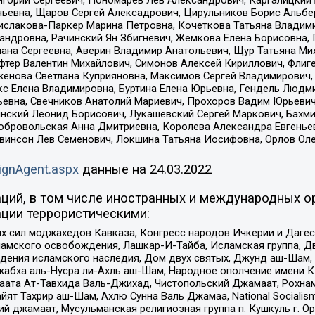
ньевна, Щаров Сергей Алексадрович, Цирульников Борис Альбер
ислакова-Паркер Марина Петровна, Кочеткова Татьяна Владими
сандровна, Рачинский Ян Збигневич, Жемкова Елена Борисовна,
лана Сергеевна, Аверин Владимир Анатольевич, Щур Татьяна М
фтер Валентин Михайлович, Симонов Алексей Кириллович, Флиг
женова Светлана Куприяновна, Максимов Сергей Владимирович, 
кс Елена Владимировна, Буртина Елена Юрьевна, Гендель Людм
евна, Свечников Анатолий Мариевич, Прохоров Вадим Юрьевич
инский Леонид Борисович, Лукашевский Сергей Маркович, Бахм
Добровольская Анна Дмитриевна, Королева Александра Евгенье
евинсон Лев Семенович, Локшина Татьяна Иосифовна, Орлов Ол
ignAgent.aspx
данные на
24.03.2022
ций, в том числе иностранных и международных ор
ции террористическими:
ил моджахедов Кавказа, Конгресс народов Ичкерии и Дагеста
ламского освобождения, Лашкар-И-Тайба, Исламская группа, Дв
ения исламского наследия, Дом двух святых, Джунд аш-Шам, 
жабха аль-Нусра ли-Ахль аш-Шам, Народное ополчение имени К.
ата Ат-Тавхида Валь-Джихад, Чистопольский Джамаат, Рохнам
ят Тахрир аш-Шам, Ахлю Сунна Валь Джамаа, National Socialism
ий джамаат, Мусульманская религиозная группа п. Кушкуль г. 