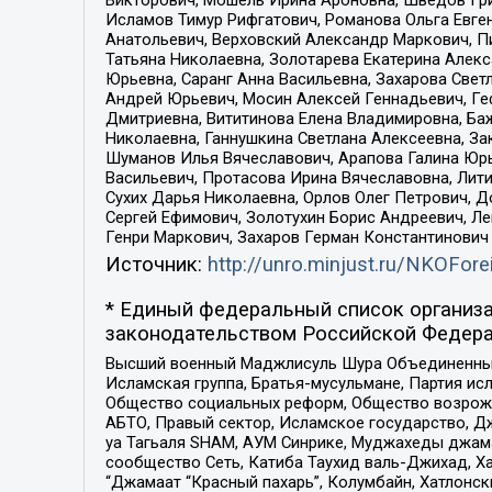
Исламов Тимур Рифгатович, Романова Ольга Евге
Анатольевич, Верховский Александр Маркович, П
Татьяна Николаевна, Золотарева Екатерина Алек
Юрьевна, Саранг Анна Васильевна, Захарова Свет
Андрей Юрьевич, Мосин Алексей Геннадьевич, Ге
Дмитриевна, Вититинова Елена Владимировна, Ба
Николаевна, Ганнушкина Светлана Алексеевна, За
Шуманов Илья Вячеславович, Арапова Галина Юрь
Васильевич, Протасова Ирина Вячеславовна, Лит
Сухих Дарья Николаевна, Орлов Олег Петрович, 
Сергей Ефимович, Золотухин Борис Андреевич, Л
Генри Маркович, Захаров Герман Константинович
Источник:
http://unro.minjust.ru/NKOFore
* Единый федеральный список организа
законодательством Российской Федера
Высший военный Маджлисуль Шура Объединенных с
Исламская группа, Братья-мусульмане, Партия ис
Общество социальных реформ, Общество возрожд
АБТО, Правый сектор, Исламское государство, Д
уа Тагьаля SHAM, АУМ Синрике, Муджахеды джама
сообщество Сеть, Катиба Таухид валь-Джихад, Хай
“Джамаат “Красный пахарь”, Колумбайн, Хатлонск