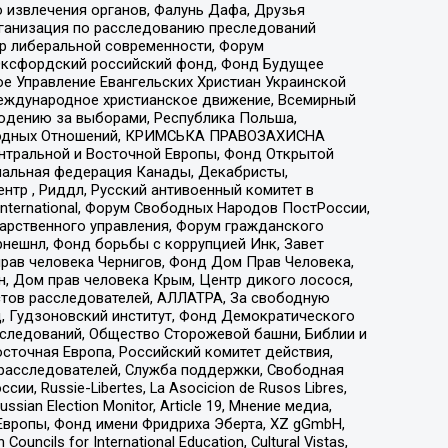
 извлечения органов, Фалунь Дафа, Друзья
рганизация по расследованию преследований
тр либеральной современности, Форум
 Оксфордский российский фонд, Фонд Будущее
е Управление Евангельских Христиан Украинской
еждународное христианское движение, Всемирный
людению за выборами, Республика Польша,
народных Отношений, КРИМСЬКА ПРАВОЗАХИСНА
ы Центральной и Восточной Европы, Фонд Открытой
иональная федерация Канады, Декабристы,
тр , Риддл, Русский антивоенный комитет в
nternational, Форум Свободных Народов ПостРоссии,
дарственного управления, Форум гражданского
рнешнл, Фонд борьбы с коррупцией Инк, Завет
прав человека Чернигов, Фонд Дом Прав Человека,
н, Дом прав человека Крым, Центр дикого лосося,
стов расследователей, АЛЛАТРА, За свободную
д, Гудзоновский институт, Фонд Демократического
сследований, Общество Сторожевой башни, Библии и
сточная Европа, Российский комитет действия,
-расследователей, Служба поддержки, Свободная
 Russie-Libertes, La Asocicion de Rusos Libres,
an Election Monitor, Article 19, Мнение медиа,
Европы, Фонд имени Фридриха Эберта, XZ gGmbH,
ls for International Education, Cultural Vistas,