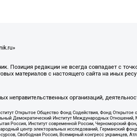
ik.ru»
к. Позиция редакции не всегда совпадает с точко
овых материалов с настоящего сайта на иных ресу
ых неправительственных организаций, деятельнос
ститут Открытое Общество Фонд Содействия, Фонд Открытое 
альный Демократический Институт Международных Отношений,
тая Россия, Институт современной России, Черноморский фонд
родный центр электоральных исследований, Германский фонд
рсов, Свободная Россия, Всемирный конгресс украинцев, Атла