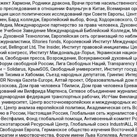
ект Хармони, Родники дракона, Врачи против насильственного
ию преследования в отношении Фалуньгун в Китае, Всемирная о
ация школ политических исследований при Совете Европы, Цен
мен, Бард колледж, Европейский выбор, Фонд Ходорковского,
едиа, Международное партнерство за права человека, Духовно
ое Учебное Заведение Международный Библейский Колледж, М
ь Духовной Технологии, Европейская сеть организаций по наб
урналистики, IStories fonds, Королевский Институт Между
gcat, Bellingcat Ltd, The Insider, Институт правовой инициатив
инский конгресс, Институт Макдональда-Лорье, Украинская нац
, Свободная пресса, Возрождение, Всеукраинский духовный цен
орум свободной России, Лига Свободных Наций, Transparеncy I
– Solidarus, КрымSOS, Свободный университет, Институт госу
в Тисима и Хабомаи, Съезд народных депутатов, Гринпис Инте
DR Novaja Gazeta-Europe, Алтай проект, Образовательный дом 
зскова, Дом прав человека Тбилиси, Дом прав человека Ерева
едований им Вилфрида Мартенса, Сетевое объединение журнали
Международная федерация транспортных рабочих, ИстЧам Финлан
й университет, Центр восточноевропейских и международных и
, Центр анализа европейской политики, Академическая сеть Во
ю в России, Настоящая Россия, Глобальная сеть журналистов
естфалия, Фонд глобальной помощи, Антивоенный комитет России,
татарский Ресурсный Центр, Глобальный союз IndustriALL, Russi
 Свободная Европа, Германское общество изучения Восточной 
и и миротворчества, Форум имени Льва Копелева, American Counci