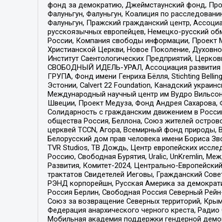
фонд за демократию, Джеймстаунский фонд, Прож
Фалуньгун, Фалуньгун, Коалиция по расследован
Фалуньгун, Пражский гражданский центр, Ассоци
русскоязычных европейцев, Немецко-русский об
России, Компания свободы информации, Проект М
Христианской Церкви, Новое Поколение, Духовн
Институт Саентологических Предприятий, Церков
СВОБОДНЫЙ ИДЕЛЬ-УРАЛ, Ассоциация развития ж
ГРУПА, Фонд имени Генриха Бёлля, Stichting Bellin
Эстонии, Calvert 22 Foundation, Канадский укра
Международный научный центр им Вудро Вильсона
Швеции, Проект Медуза, Фонд Андрея Сахарова, Ф
Солидарность с гражданским движением в России 
общества Россия, Беллона, Союз жителей острово
церквей TCCN, Агора, Всемирный фонд природы, B
Белорусский дом прав человека имени Бориса Зво
TVR Studios, ТВ Дождь, Центр европейских иссл
Россию, Свободная Бурятия, Uralic, UnKremlin, 
Развития, Комитет-2024, Центрально-Европейски
трактатов Свидетелей Иеговы, Гражданский Совет
РЭНД корпорейшн, Русская Америка за демократи
Россия Берлин, Свободная Россия Северный Рейн-В
Союз за возвращение Северных территорий, Крымско
Федерация анархического черного креста, Радио
Мобильная академия поддержки гендерной демократи