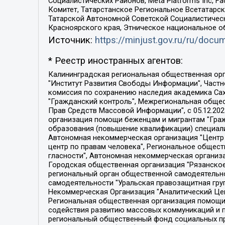
Социалистических Районов, Meta Platforms Inc, 
Комитет, Татарстанское Региональное Всетатар
Татарской Автономной Советской Социалистическ
Красноярского края, Этническое национальное о
Источник:
https://minjust.gov.ru/ru/doc
* Реестр иностранных агентов:
Калининградская региональная общественная организация "Экозащита!-Женсовет", Фонд содействия защите прав и свобод граждан "Общественный вердикт", Фонд "Институт Развития Свободы Информации", Частное учреждение "Информационное агентство МЕМО. РУ", Региональная общественная организация "Общественная комиссия по сохранению наследия академика Сахарова", Фонд поддержки свободы прессы, Санкт-Петербургская общественная правозащитная организация "Гражданский контроль", Межрегиональная общественная организация "Информационно-просветительский центр "Мемориал", Региональный Фонд "Центр Защиты Прав Средств Массовой Информации", с 05.12.2023 Фонд "Центр Защиты Прав Средств массовой информации", Региональная общественная благотворительная организация помощи беженцам и мигрантам "Гражданское содействие", Негосударственное образовательное учреждение дополнительного профессионального образования (повышение квалификации) специалистов "АКАДЕМИЯ ПО ПРАВАМ ЧЕЛОВЕКА", Свердловская региональная общественная организация "Сутяжник", Автономная некоммерческая организация "Центр независимых социологических исследований", Союз общественных объединений "Российский исследовательский центр по правам человека", Региональное общественное учреждение научно-информационный центр "МЕМОРИАЛ", Некоммерческая организация "Фонд защиты гласности", Автономная некоммерческая организация "Институт прав человека", Городская общественная организация "Екатеринбургское общество "МЕМОРИАЛ", Городская общественная организация "Рязанское историко-просветительское и правозащитное общество "Мемориал" (Рязанский Мемориал), Челябинский региональный орган общественной самодеятельности – женское общественное объединение "Женщины Евразии", Челябинский региональный орган общественной самодеятельности "Уральская правозащитная группа", Фонд содействия защите здоровья и социальной справедливости имени Андрея Рылькова, Автономная Некоммерческая Организация "Аналитический Центр Юрия Левады", Автономная некоммерческая организация социальной поддержки населения "Проект Апрель", Региональная общественная организация помощи женщинам и детям, находящимся в кризисной ситуации "Информационно-методический центр "Анна", Фонд содействия развитию массовых коммуникаций и правовому просвещению "Так-так-Так", Фонд содействия устойчивому развитию "Серебряная тайга", Свердловский региональный общественный фонд социальных проектов "Новое время", "Idel.Реалии", Кавказ.Реалии, Крым.Реалии, Телеканал Настоящее Время, Татаро-башкирская служба Радио Свобода (Azatliq Radiosi), Радио Свободная Европа/Радио Свобода (PCE/PC), "Сибирь.Реалии", "Фактограф", Благотворительный фонд помощи осужденным и их семьям, Автономная некоммерческая организация "Институт глобализации и социальных движений", Фонд "В защиту прав заключенных", Частное учреждение "Центр поддержки и содействия развитию средств массовой информации", Пензенский региональный общественный благотворительный фонд "Гражданский союз", "Север.Реалии", Некоммерческая организация Фонд "Правовая инициатива", 