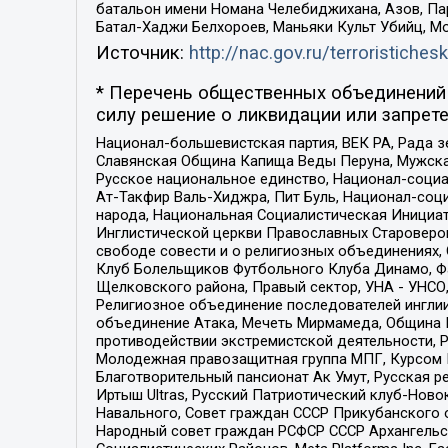
батальон имени Номана Челебиджихана, Азов, Па
Батал-Хаджи Белхороев, Маньяки Культ Убийц, М
Источник:
http://nac.gov.ru/terroristichesk
* Перечень общественных объединений 
силу решение о ликвидации или запрете
Национал-большевистская партия, ВЕК РА, Рада 
Славянская Община Капища Веды Перуна, Мужская
Русское национальное единство, Национал-социа
Ат-Такфир Валь-Хиджра, Пит Буль, Национал-соц
народа, Национальная Социалистическая Инициат
Инглистической церкви Православных Староверов
свободе совести и о религиозных объединениях,
Клуб Болельщиков Футбольного Клуба Динамо, Фа
Щелковского района, Правый сектор, УНА - УНСО, У
Религиозное объединение последователей инглии
объединение Атака, Мечеть Мирмамеда, Община К
противодействии экстремистской деятельности, 
Молодежная правозащитная группа МПГ, Курсом П
Благотворительный пансионат Ак Умут, Русская ре
Иртыш Ultras, Русский Патриотический клуб-Нов
Навального, Совет граждан СССР Прикубанского 
Народный совет граждан РСФСР СССР Архангельск