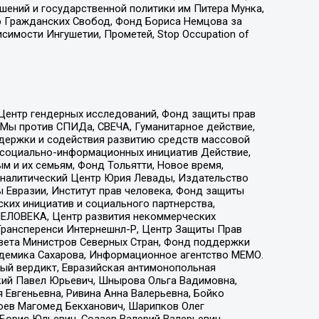
ошений и государственной политики им Питера Мунка,
 Гражданских Свобод, Фонд Бориса Немцова за
имости Ингушетии, Прометей, Stop Occupation of
 Центр гендерных исследований, Фонд защиты прав
 Мы против СПИДа, СВЕЧА, Гуманитарное действие,
ддержки и содействия развитию средств массовой
р социально-информационных инициатив Действие,
 и их семьям, Фонд Тольятти, Новое время,
, Аналитический Центр Юрия Левады, Издательство
 Евразии, Институт прав человека, Фонд защиты
ких инициатив и социального партнерства,
ЕЛОВЕКА, Центр развития некоммерческих
 Трансперенси Интернешнл-Р, Центр Защиты Прав
овета Министров Северных Стран, Фонд поддержки
адемика Сахарова, Информационное агентство МЕМО.
ый вердикт, Евразийская антимонопольная
кий Павел Юрьевич, Шнырова Ольга Вадимовна,
 Евгеньевна, Ривина Анна Валерьевна, Бойко
хоев Магомед Бекханович, Шарипков Олег
Борис Юльевич, Созаев Валерий Валерьевич,