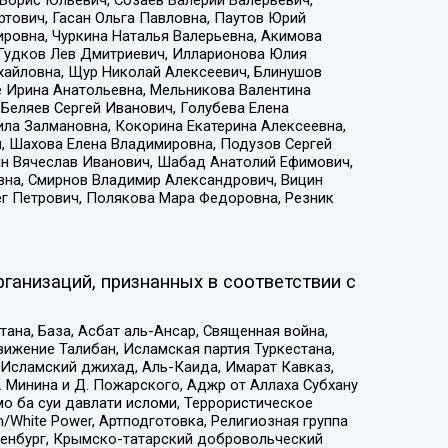
тович, Гасан Ольга Павловна, Паутов Юрий
ровна, Чуркина Наталья Валерьевна, Акимова
 Гудков Лев Дмитриевич, Илларионова Юлия
ихайловна, Щур Николай Алексеевич, Блинушов
е Ирина Анатольевна, Мельникова Валентина
Беляев Сергей Иванович, Голубева Елена
ила Залмановна, Кокорина Екатерина Алексеевна,
, Шахова Елена Владимировна, Подузов Сергей
ин Вячеслав Иванович, Шабад Анатолий Ефимович,
вна, Смирнов Владимир Александрович, Вицин
ег Петрович, Полякова Мара Федоровна, Резник
ганизаций, признанных в соответствии с
на, База, Асбат аль-Ансар, Священная война,
ижение Талибан, Исламская партия Туркестана,
Исламский джихад, Аль-Каида, Имарат Кавказ,
 Минина и Д. Пожарского, Аджр от Аллаха Субхану
о ба суи давлати исломи, Террористическое
/White Power, Артподготовка, Религиозная группа
Оренбург, Крымско-татарский добровольческий