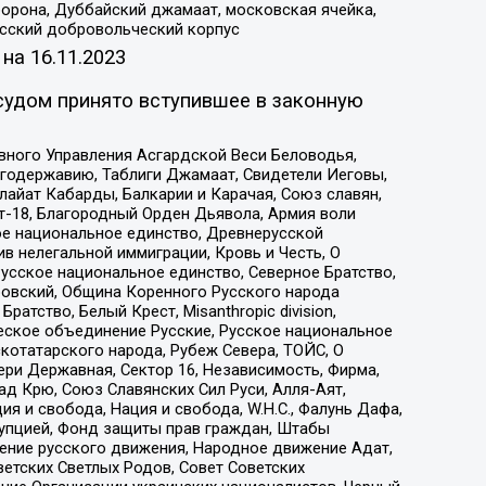
орона, Дуббайский джамаат, московская ячейка,
усский добровольческий корпус
 на
16.11.2023
судом принято вступившее в законную
вного Управления Асгардской Веси Беловодья,
годержавию, Таблиги Джамаат, Свидетели Иеговы,
айат Кабарды, Балкарии и Карачая, Союз славян,
т-18, Благородный Орден Дьявола, Армия воли
ое национальное единство, Древнерусской
 нелегальной иммиграции, Кровь и Честь, О
усское национальное единство, Северное Братство,
ровский, Община Коренного Русского народа
атство, Белый Крест, Misanthropic division,
еское объединение Русские, Русское национальное
котатарского народа, Рубеж Севера, ТОЙС, О
ри Державная, Сектор 16, Независимость, Фирма,
д Крю, Союз Славянских Сил Руси, Алля-Аят,
я и свобода, Нация и свобода, W.H.С., Фалунь Дафа,
рупцией, Фонд защиты прав граждан, Штабы
ение русского движения, Народное движение Адат,
етских Светлых Родов, Совет Советских