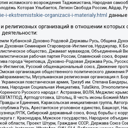
ртия исламского возрождения Таджикистана, Народная самооб
олодёжь Которая Улыбается, Легион Свобода России, Айдар, Р
ie-i-ekstremistskie-organizacii-i-materialy.html
данные
и религиозных организаций в отношении которых 
 деятельности:
земли Кубанской Духовно Родовой Державы Русь, Община Духо
 Духовная Семинария Староверов-Инглингов, Нурджулар, К Бо
листическое общество, Джамаат мувахидов, Объединенный Вил
иалистическая рабочая партия России, Славянский союз, Форма
ива города Череповца, Духовно-Родовая Держава Русь, Русск
-Инглингов, Русский общенациональный союз, Движение против
 Омская организация общественного политического движения Р
йзрахманисты, Мусульманская религиозная организация п. Бо
краинская повстанческая армия, Тризуб им. Степана Бандеры, Бр
зма, Народная Социальная Инициатива, TulaSkins, Этнополитич
оренного Русского народа г. Астрахани, ВОЛЯ, Меджлис крымс
РЕВТАТПОД, Артподготовка, Штольц, В честь иконы Божией Мате
равды и Единения, Каракольская инициативная группа, Автогра
спублика Русь, Арестантское уголовное единство, Башкорт, Наци
окузнецк/РПК, Сибирский державный союз, Фонд борьбы с кор
округа г. Краснодара, Мужское государство, Народное объедин
ой области, Проект Штурм, Граждане СССР, Держава Союз Сов