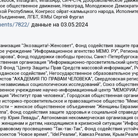
Facebook, Instagram, WhatsApp, СИЧ-С14, Добровольческое Движ
ское общественное движение, Невоград, Молодежное Демократ
ой Республики, Конгресс ойрат-калмыцкого народа, Исполнит
бъединение, ЛГБТ, Я.МЫ Сергей Фургал
uments/7822/
данные на
03.05.2024
Общество с ограниченной ответственностью "Радио Свободная Европа/Радио Свобода", Чешское информационное агентство "MEDIUM-ORIENT", Красноярская региональная общественная организация "Мы против СПИДа", Камалягин Денис Николаевич, Маркелов Сергей Евгеньевич, Пономарев Лев Александрович, Савицкая Людмила Алексеевна, Автономная некоммерческая организация "Центр по работе с проблемой насилия "НАСИЛИЮ.НЕТ", Межрегиональный профессиональный союз работников здравоохранения "Альянс врачей", Юридическое лицо, зарегистрированное в Латвийской Республике, SIA "Medusa Project" (регистрационный номер 40103797863, дата регистрации 10.06.2014), Некоммерческая организация "Фонд по борьбе с коррупцией", Автономная некоммерческая организация "Институт права и публичной политики", Баданин Роман Сергеевич, Гликин Максим Александрович, Железнова Мария Михайловна, Лукьянова Юлия Сергеевна, Маетная Елизавета Витальевна, Маняхин Петр Борисович, Чуракова Ольга Владимировна, Ярош Юлия Петровна, Юридическое лицо "The Insider SIA", зарегистрированное в Риге, Латвийская Республика (дата регистрации 26.06.2015), являющееся администратором доменного имени интернет-издания "The Insider SIA", https://theins.ru, Постернак Алексей Евгеньевич, Рубин Михаил Аркадьевич, Анин Роман Александрович, Юридическое лицо Istories fonds, зарегистрированное в Латвийской Республике (регистрационный номер 50008295751, дата регистрации 24.02.2020), Великовский Дмитрий Александрович, Долинина Ирина Николаевна, Мароховская Алеся Алексеевна, Шлейнов Роман Юрьевич, Шмагун Олеся Валентиновна, Общество с ограниченной ответственностью "Альтаир 2021", Общество с ограниченной ответственностью "Вега 2021", Общество с ограниченной ответственностью "Главный редактор 2021", Общество с ограниченной ответственностью "Ромашки монолит", Важенков Артем Валерьевич, Ивановская областная общественная организация "Центр гендерных исследований", Гурман Юрий Альбертович, Медиапроект "ОВД-Инфо", Егоров Владимир Владимирович, Жилинский Владимир Александрович, Общество с ограниченной ответственностью "ЗП", Иванова София Юрьевна, Карезина Инна Павловна, Кильтау Екатерина Викторовна, Петров Алексей Викторович, Пискунов Сергей Евгеньевич, Смирнов Сергей Сергеевич, Тихонов Михаил Сергеевич, Общество с ограниченной ответственностью "ЖУРНАЛИСТ-ИНОСТРАННЫЙ АГЕНТ", Арапова Галина Юрьевна, Вольтская Татьяна Анатольевна, Американская компания "Mason G.E.S. Anonymous Foundation" (США), являющаяся владельцем интернет-издания https://mnews.world/, Компания "Stichting Bellingcat", зарегистрированная в Нидерландах (дата регистрации 11.07.2018), Захаров Андрей Вячеславович, Клепиковская Екатерина Дмитриевна, Общество с ограниченной ответственностью "МЕМО", Перл Роман Александрович, Симонов Евгений Алексеевич, Соловьева Елена Анатольевна, Сотников Даниил Владимирович, Сурначева Елизавета Дмитриевна, Автономная некоммерческая организация по защите прав человека и информированию населения "Якутия – Наше Мнение", Общество с ограниченной ответственностью "Москоу диджитал медиа", с 26.01.2023 Общество с ограниченной ответственностью "Чайка Белые сады", Ветошкина Валерия Валерьевна, Заговора Максим Александрович, Межрегиональное общественное движение "Российская ЛГБТ - сеть", Оленичев Максим Владимирович, Павлов Иван Юрьевич, Скворцова Елена Сергеевна, Общество с ограниченной ответственностью "Как бы инагент", Кочетков Игорь Викторович, Общество с ограниченной ответственностью "Честные выборы", Еланчик Олег Александрович, Общество с ограниченной ответственностью "Нобелевский призыв", Гималова Регина Эмилевна, Григорьев Андрей Валерьевич, Григорьева Алина Александровна, Ассоциация по содействию защите прав призывников, альтернативнослужащих и военнослужащих "Правозащитная группа "Гражданин.Армия.Право", Хисамова Регина Фаритовна, Автономная некоммерческая организация по реализа