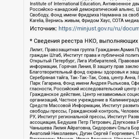
Institute of International Education, Антивоенн
Российско-канадский демократический альянс, 
Свободу, Фонд имени Фридриха Науманна за свобо
Karelia, Вернись живым, Фридом Хаус, СОТА меди
Источник:
https://minjust.gov.ru/ru/doc
* Сведения реестра НКО, выполняющих 
Лилит, Правозащитная группа Гражданин.Армия.П
граждан Штаб, Институт права и публичной поли
Открытый Петербург, Лига Избирателей, Правова
информации, Горячая Линия, В защиту прав закл
Благотворительный фонд охраны здоровья и защи
Серебряная тайга, Так-Так-Так, Сова, центр Анн
Парк Гагарина, Фонд имени Андрея Рылькова, Сф
гласности, Российский исследовательский центр 
Гражданское действие, Центр независимых соци
организаций, Частное учреждение в Калининград
Средств Массовой Информации, Институт развити
свободы прессы, Гражданский контроль, Человек
РУ, Институт региональной прессы, Институт Ра
ассоциация, Бедушев Петр Петрович, Дзугкоева 
Чанышева Лилия Айратовна, Сидорович Ольга Бори
Анатолий Николаевич, Дугин Сергей Георгиевич, 
Викторович, Мошель Ирина Ароновна, Шведов Гри