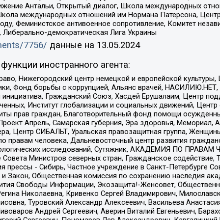
ое движение Антальи, Открытый диалог, Школа международных отн
Школа международных отношений им Нормана Патерсона, Центр
ду, Феминистское антивоенное сопротивление, Комитет независ
а, Либерально-демократическая Лига Украины
uments/7756/
данные на
13.05.2024
функции иностранного агента:
раво, Нижегородский центр немецкой и европейской культуры,
тики, Фонд борьбы с коррупцией, Альянс врачей, НАСИЛИЮ.НЕТ,
я инициатива, Гражданский Союз, Хасдей Ерушалаим, Центр по
юченных, Институт глобализации и социальных движений, Цент
ты прав граждан, Благотворительный фонд помощи осужденным
а, Проект Апрель, Самарская губерния, Эра здоровья, Мемориал
ера, Центр СИБАЛЬТ, Уральская правозащитная группа, Женщины
по правам человека, Дальневосточный центр развития гражданс
ологических исследований, Сутяжник, АКАДЕМИЯ ПО ПРАВАМ Ч
е Совета Министров северных стран, Гражданское содействие,
я прессы - Сибирь, Частное учреждение в Санкт-Петербурге С
 и Закон, Общественная комиссия по сохранению наследия ак
звития Свободы Информации, Экозащита!-Женсовет, Общественн
Регина Николаевна, Кривенко Сергей Владимирович, Милославс
совна, Туровский Александр Алексеевич, Васильева Анастасия
Пивоваров Андрей Сергеевич, Аверин Виталий Евгеньевич, Бара
горий Сергеевич, Пономарев Лев Александрович, Каргалицкий 