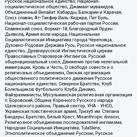
Русское национальное единство, Национал-
социалистическое общество, Джамаат мувахидов,
Объединенный Вилайат Кабарды, Балкарии и Карачая,
Союз славян, Ат-Такфир Валь-Хиджра, Пит Буль,
Национал-социалистическая рабочая партия России,
Славянский союз, Формат-18, Благородный Орден
Дьявола, Армия воли народа, Национальная
Социалистическая Инициатива города Череповца,
Духовно-Родовая Держава Русь, Русское национальное
единство, Древнерусской Инглистической церкви
Православных Староверов-Инглингов, Русский
общенациональный союз, Движение против нелегальной
иммиграции, Кровь и Честь, О свободе совести и о
религиозных объединениях, Омская организация
общественного политического движения Русское
национальное единство, Северное Братство, Клуб
Болельщиков Футбольного Клуба Динамо,
Файзрахманисты, Мусульманская религиозная организация
п. Боровский, Община Коренного Русского народа
Щелковского района, Правый сектор, УНА - УНСО,
Украинская повстанческая армия, Тризуб им. Степана
Бандеры, Братство, Белый Крест, Misanthropic division,
Религиозное объединение последователей инглиизма,
Народная Социальная Инициатива, TulaSkins,
Этнополитическое объединение Русские, Русское