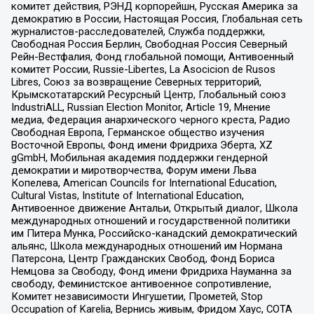
комитет действия, РЭНД корпорейшн, Русская Америка за
демократию в России, Настоящая Россия, Глобальная сеть
журналистов-расследователей, Служба поддержки,
Свободная Россия Берлин, Свободная Россия Северный
Рейн-Вестфалия, Фонд глобальной помощи, Антивоенный
комитет России, Russie-Libertes, La Asocicion de Rusos
Libres, Союз за возвращение Северных территорий,
Крымскотатарский Ресурсный Центр, Глобальный союз
IndustriALL, Russian Election Monitor, Article 19, Мнение
медиа, Федерация анархического черного креста, Радио
Свободная Европа, Германское общество изучения
Восточной Европы, Фонд имени Фридриха Эберта, XZ
gGmbH, Мобильная академия поддержки гендерной
демократии и миротворчества, Форум имени Льва
Копелева, American Councils for International Education,
Cultural Vistas, Institute of International Education,
Антивоенное движение Антальи, Открытый диалог, Школа
международных отношений и государственной политики
им Питера Мунка, Российско-канадский демократический
альянс, Школа международных отношений им Нормана
Патерсона, Центр Гражданских Свобод, Фонд Бориса
Немцова за Свободу, Фонд имени Фридриха Науманна за
свободу, Феминистское антивоенное сопротивление,
Комитет независимости Ингушетии, Прометей, Stop
Occupation of Karelia, Вернись живым, Фридом Хаус, СОТА