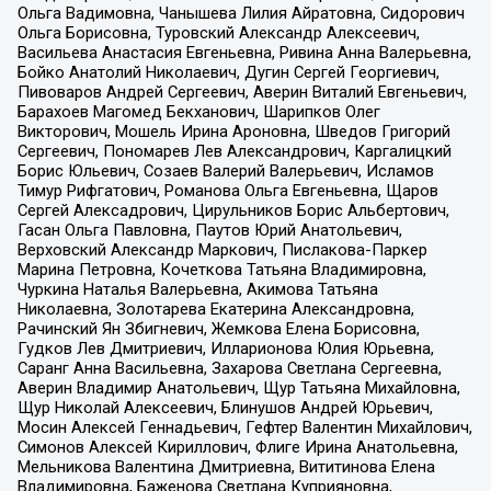
Ольга Вадимовна, Чанышева Лилия Айратовна, Сидорович
Ольга Борисовна, Туровский Александр Алексеевич,
Васильева Анастасия Евгеньевна, Ривина Анна Валерьевна,
Бойко Анатолий Николаевич, Дугин Сергей Георгиевич,
Пивоваров Андрей Сергеевич, Аверин Виталий Евгеньевич,
Барахоев Магомед Бекханович, Шарипков Олег
Викторович, Мошель Ирина Ароновна, Шведов Григорий
Сергеевич, Пономарев Лев Александрович, Каргалицкий
Борис Юльевич, Созаев Валерий Валерьевич, Исламов
Тимур Рифгатович, Романова Ольга Евгеньевна, Щаров
Сергей Алексадрович, Цирульников Борис Альбертович,
Гасан Ольга Павловна, Паутов Юрий Анатольевич,
Верховский Александр Маркович, Пислакова-Паркер
Марина Петровна, Кочеткова Татьяна Владимировна,
Чуркина Наталья Валерьевна, Акимова Татьяна
Николаевна, Золотарева Екатерина Александровна,
Рачинский Ян Збигневич, Жемкова Елена Борисовна,
Гудков Лев Дмитриевич, Илларионова Юлия Юрьевна,
Саранг Анна Васильевна, Захарова Светлана Сергеевна,
Аверин Владимир Анатольевич, Щур Татьяна Михайловна,
Щур Николай Алексеевич, Блинушов Андрей Юрьевич,
Мосин Алексей Геннадьевич, Гефтер Валентин Михайлович,
Симонов Алексей Кириллович, Флиге Ирина Анатольевна,
Мельникова Валентина Дмитриевна, Вититинова Елена
Владимировна, Баженова Светлана Куприяновна,