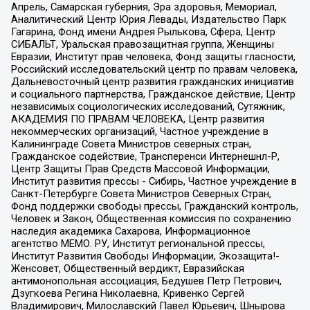
Апрель, Самарская губерния, Эра здоровья, Мемориал,
Аналитический Центр Юрия Левады, Издательство Парк
Гагарина, Фонд имени Андрея Рылькова, Сфера, Центр
СИБАЛЬТ, Уральская правозащитная группа, Женщины
Евразии, Институт прав человека, Фонд защиты гласности,
Российский исследовательский центр по правам человека,
Дальневосточный центр развития гражданских инициатив
и социального партнерства, Гражданское действие, Центр
независимых социологических исследований, Сутяжник,
АКАДЕМИЯ ПО ПРАВАМ ЧЕЛОВЕКА, Центр развития
некоммерческих организаций, Частное учреждение в
Калининграде Совета Министров северных стран,
Гражданское содействие, Трансперенси Интернешнл-Р,
Центр Защиты Прав Средств Массовой Информации,
Институт развития прессы - Сибирь, Частное учреждение в
Санкт-Петербурге Совета Министров Северных Стран,
Фонд поддержки свободы прессы, Гражданский контроль,
Человек и Закон, Общественная комиссия по сохранению
наследия академика Сахарова, Информационное
агентство МЕМО. РУ, Институт региональной прессы,
Институт Развития Свободы Информации, Экозащита!-
Женсовет, Общественный вердикт, Евразийская
антимонопольная ассоциация, Бедушев Петр Петрович,
Дзугкоева Регина Николаевна, Кривенко Сергей
Владимирович, Милославский Павел Юрьевич, Шнырова