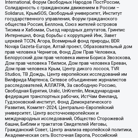
International, Форум Свободных Народов ПостРоссии,
Солидарность с гражданским движением в России –
Solidarus, КрымSOS, Свободный университет, Институт
государственного управления, Форум гражданского
общества Россия, Беллона, Союз жителей островов
Тисима и Хабомаи, Съезд народных депутатов, Гринпис
Интернешнл, Фонд борьбы с коррупцией Инк, Завет
церквей TCCN, Агора, Всемирный фонд природы, BDR
Novaja Gazeta-Europe, Алтай проект, Образовательный дом
прав человека Чернигов, Фонд Дом Прав Человека,
Белорусский дом прав человека имени Бориса Звозскова,
Дом прав человека Тбилиси, Дом прав человека Ереван,
Дом прав человека Крым, Центр дикого лосося, TVR
Studios, ТВ Дождь, Центр европейских исследований им
Вилфрида Мартенса, Сетевое объединение журналистов
расследователей, АЛЛАТРА, За свободную Россию,
Свободная Бурятия, Uralic, UnKremlin, Международная
федерация транспортных рабочих, ИстЧам Финланд,
Гудзоновский институт, Фонд Демократического
Развития, Комитет-2024, Центрально-Европейский
университет, Центр восточноевропейских и
международных исследований, Общество Сторожевой
башни, Библии и трактатов Свидетелей Иеговы,
Гражданский Совет, Центр анализа европейской политики,
Академическая сеть Восточная Европа, Российский