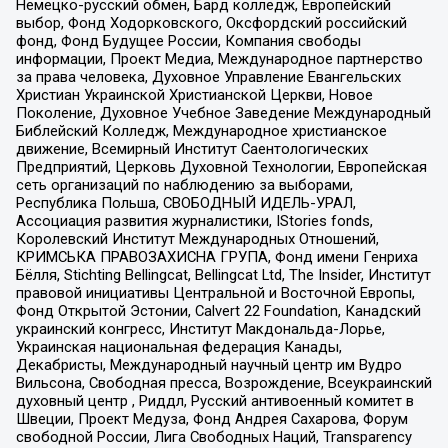
Немецко-русский обмен, Бард колледж, Европейский
выбор, Фонд Ходорковского, Оксфордский российский
фонд, Фонд Будущее России, Компания свободы
информации, Проект Медиа, Международное партнерство
за права человека, Духовное Управление Евангельских
Христиан Украинской Христианской Церкви, Новое
Поколение, Духовное Учебное Заведение Международный
Библейский Колледж, Международное христианское
движение, Всемирный Институт Саентологических
Предприятий, Церковь Духовной Технологии, Европейская
сеть организаций по наблюдению за выборами,
Республика Польша, СВОБОДНЫЙ ИДЕЛЬ-УРАЛ,
Ассоциация развития журналистики, IStories fonds,
Королевский Институт Международных Отношений,
КРИМСЬКА ПРАВОЗАХИСНА ГРУПА, Фонд имени Генриха
Бёлля, Stichting Bellingcat, Bellingcat Ltd, The Insider, Институт
правовой инициативы Центральной и Восточной Европы,
Фонд Открытой Эстонии, Calvert 22 Foundation, Канадский
украинский конгресс, Институт Макдональда-Лорье,
Украинская национальная федерация Канады,
Декабристы, Международный научный центр им Вудро
Вильсона, Свободная пресса, Возрождение, Всеукраинский
духовный центр , Риддл, Русский антивоенный комитет в
Швеции, Проект Медуза, Фонд Андрея Сахарова, Форум
свободной России, Лига Свободных Наций, Transparеncy