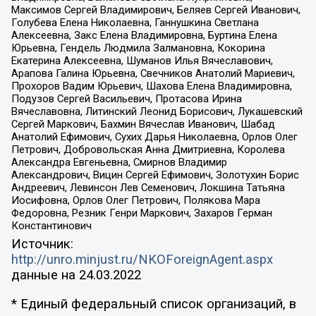
Максимов Сергей Владимирович, Беляев Сергей Иванович,
Голубева Елена Николаевна, Ганнушкина Светлана
Алексеевна, Закс Елена Владимировна, Буртина Елена
Юрьевна, Гендель Людмила Залмановна, Кокорина
Екатерина Алексеевна, Шуманов Илья Вячеславович,
Арапова Галина Юрьевна, Свечников Анатолий Мариевич,
Прохоров Вадим Юрьевич, Шахова Елена Владимировна,
Подузов Сергей Васильевич, Протасова Ирина
Вячеславовна, Литинский Леонид Борисович, Лукашевский
Сергей Маркович, Бахмин Вячеслав Иванович, Шабад
Анатолий Ефимович, Сухих Дарья Николаевна, Орлов Олег
Петрович, Добровольская Анна Дмитриевна, Королева
Александра Евгеньевна, Смирнов Владимир
Александрович, Вицин Сергей Ефимович, Золотухин Борис
Андреевич, Левинсон Лев Семенович, Локшина Татьяна
Иосифовна, Орлов Олег Петрович, Полякова Мара
Федоровна, Резник Генри Маркович, Захаров Герман
Константинович
Источник:
http://unro.minjust.ru/NKOForeignAgent.aspx
данные на
24.03.2022
* Единый федеральный список организаций, в