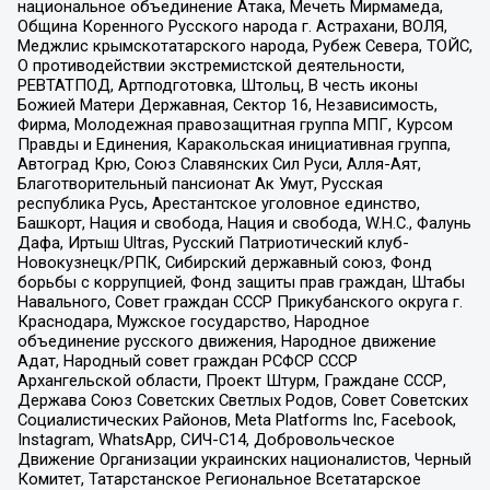
национальное объединение Атака, Мечеть Мирмамеда,
Община Коренного Русского народа г. Астрахани, ВОЛЯ,
Меджлис крымскотатарского народа, Рубеж Севера, ТОЙС,
О противодействии экстремистской деятельности,
РЕВТАТПОД, Артподготовка, Штольц, В честь иконы
Божией Матери Державная, Сектор 16, Независимость,
Фирма, Молодежная правозащитная группа МПГ, Курсом
Правды и Единения, Каракольская инициативная группа,
Автоград Крю, Союз Славянских Сил Руси, Алля-Аят,
Благотворительный пансионат Ак Умут, Русская
республика Русь, Арестантское уголовное единство,
Башкорт, Нация и свобода, Нация и свобода, W.H.С., Фалунь
Дафа, Иртыш Ultras, Русский Патриотический клуб-
Новокузнецк/РПК, Сибирский державный союз, Фонд
борьбы с коррупцией, Фонд защиты прав граждан, Штабы
Навального, Совет граждан СССР Прикубанского округа г.
Краснодара, Мужское государство, Народное
объединение русского движения, Народное движение
Адат, Народный совет граждан РСФСР СССР
Архангельской области, Проект Штурм, Граждане СССР,
Держава Союз Советских Светлых Родов, Совет Советских
Социалистических Районов, Meta Platforms Inc, Facebook,
Instagram, WhatsApp, СИЧ-С14, Добровольческое
Движение Организации украинских националистов, Черный
Комитет, Татарстанское Региональное Всетатарское