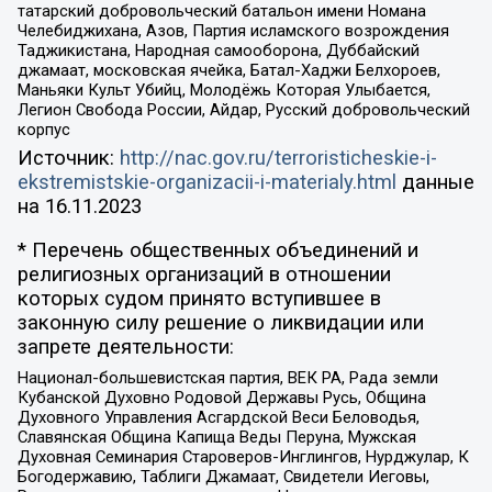
татарский добровольческий батальон имени Номана
Челебиджихана, Азов, Партия исламского возрождения
Таджикистана, Народная самооборона, Дуббайский
джамаат, московская ячейка, Батал-Хаджи Белхороев,
Маньяки Культ Убийц, Молодёжь Которая Улыбается,
Легион Свобода России, Айдар, Русский добровольческий
корпус
Источник:
http://nac.gov.ru/terroristicheskie-i-
ekstremistskie-organizacii-i-materialy.html
данные
на
16.11.2023
* Перечень общественных объединений и
религиозных организаций в отношении
которых судом принято вступившее в
законную силу решение о ликвидации или
запрете деятельности:
Национал-большевистская партия, ВЕК РА, Рада земли
Кубанской Духовно Родовой Державы Русь, Община
Духовного Управления Асгардской Веси Беловодья,
Славянская Община Капища Веды Перуна, Мужская
Духовная Семинария Староверов-Инглингов, Нурджулар, К
Богодержавию, Таблиги Джамаат, Свидетели Иеговы,