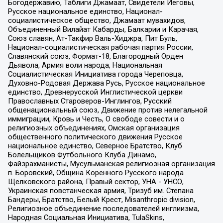
Богодержавию, Таблиги Джамаат, Свидетели Иеговы,
Русское национальное единство, Национал-
социалистическое общество, Джамаат мувахидов,
Объединенный Вилайат Кабарды, Балкарии и Карачая,
Союз славян, Ат-Такфир Валь-Хиджра, Пит Буль,
Национал-социалистическая рабочая партия России,
Славянский союз, Формат-18, Благородный Орден
Дьявола, Армия воли народа, Национальная
Социалистическая Инициатива города Череповца,
Духовно-Родовая Держава Русь, Русское национальное
единство, Древнерусской Инглистической церкви
Православных Староверов-Инглингов, Русский
общенациональный союз, Движение против нелегальной
иммиграции, Кровь и Честь, О свободе совести и о
религиозных объединениях, Омская организация
общественного политического движения Русское
национальное единство, Северное Братство, Клуб
Болельщиков Футбольного Клуба Динамо,
Файзрахманисты, Мусульманская религиозная организация
п. Боровский, Община Коренного Русского народа
Щелковского района, Правый сектор, УНА - УНСО,
Украинская повстанческая армия, Тризуб им. Степана
Бандеры, Братство, Белый Крест, Misanthropic division,
Религиозное объединение последователей инглиизма,
Народная Социальная Инициатива, TulaSkins,