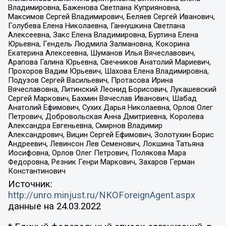
Владимировна, Баженова Светлана Куприяновна,
Максимов Сергей Владимирович, Беляев Сергей Иванович,
Голубева Елена Николаевна, Ганнушкина Светлана
Алексеевна, Закс Елена Владимировна, Буртина Елена
Юрьевна, Гендель Людмила Залмановна, Кокорина
Екатерина Алексеевна, Шуманов Илья Вячеславович,
Арапова Галина Юрьевна, Свечников Анатолий Мариевич,
Прохоров Вадим Юрьевич, Шахова Елена Владимировна,
Подузов Сергей Васильевич, Протасова Ирина
Вячеславовна, Литинский Леонид Борисович, Лукашевский
Сергей Маркович, Бахмин Вячеслав Иванович, Шабад
Анатолий Ефимович, Сухих Дарья Николаевна, Орлов Олег
Петрович, Добровольская Анна Дмитриевна, Королева
Александра Евгеньевна, Смирнов Владимир
Александрович, Вицин Сергей Ефимович, Золотухин Борис
Андреевич, Левинсон Лев Семенович, Локшина Татьяна
Иосифовна, Орлов Олег Петрович, Полякова Мара
Федоровна, Резник Генри Маркович, Захаров Герман
Константинович
Источник:
http://unro.minjust.ru/NKOForeignAgent.aspx
данные на
24.03.2022