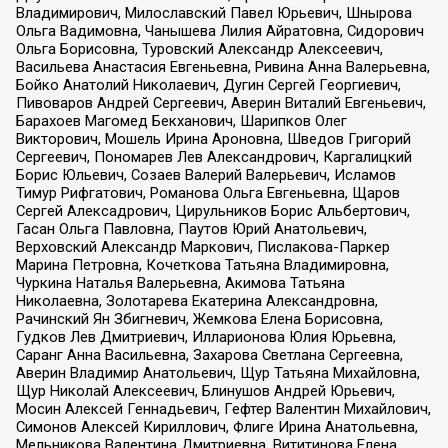
Владимирович, Милославский Павел Юрьевич, Шнырова
Ольга Вадимовна, Чанышева Лилия Айратовна, Сидорович
Ольга Борисовна, Туровский Александр Алексеевич,
Васильева Анастасия Евгеньевна, Ривина Анна Валерьевна,
Бойко Анатолий Николаевич, Дугин Сергей Георгиевич,
Пивоваров Андрей Сергеевич, Аверин Виталий Евгеньевич,
Барахоев Магомед Бекханович, Шарипков Олег
Викторович, Мошель Ирина Ароновна, Шведов Григорий
Сергеевич, Пономарев Лев Александрович, Каргалицкий
Борис Юльевич, Созаев Валерий Валерьевич, Исламов
Тимур Рифгатович, Романова Ольга Евгеньевна, Щаров
Сергей Алексадрович, Цирульников Борис Альбертович,
Гасан Ольга Павловна, Паутов Юрий Анатольевич,
Верховский Александр Маркович, Пислакова-Паркер
Марина Петровна, Кочеткова Татьяна Владимировна,
Чуркина Наталья Валерьевна, Акимова Татьяна
Николаевна, Золотарева Екатерина Александровна,
Рачинский Ян Збигневич, Жемкова Елена Борисовна,
Гудков Лев Дмитриевич, Илларионова Юлия Юрьевна,
Саранг Анна Васильевна, Захарова Светлана Сергеевна,
Аверин Владимир Анатольевич, Щур Татьяна Михайловна,
Щур Николай Алексеевич, Блинушов Андрей Юрьевич,
Мосин Алексей Геннадьевич, Гефтер Валентин Михайлович,
Симонов Алексей Кириллович, Флиге Ирина Анатольевна,
Мельникова Валентина Дмитриевна, Вититинова Елена