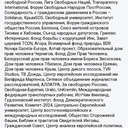
свободной России, Лига Свободных Наций, Transparеncy
International, Форум Свободных Народов ПостРоссии,
Солидарность с гражданским движением в России –
Solidarus, КрымSOS, Свободный университет, Институт
государственного управления, Форум гражданского
общества Россия, Беллона, Союз жителей островов
Тисима и Хабомаи, Съезд народных депутатов, Гринпис
Интернешнл, Фонд борьбы с коррупцией Инк, Завет
церквей TCCN, Агора, Всемирный фонд природы, BDR
Novaja Gazeta-Europe, Алтай проект, Образовательный дом
прав человека Чернигов, Фонд Дом Прав Человека,
Белорусский дом прав человека имени Бориса Звозскова,
Дом прав человека Тбилиси, Дом прав человека Ереван,
Дом прав человека Крым, Центр дикого лосося, TVR
Studios, ТВ Дождь, Центр европейских исследований им
Вилфрида Мартенса, Сетевое объединение журналистов
расследователей, АЛЛАТРА, За свободную Россию,
Свободная Бурятия, Uralic, UnKremlin, Международная
федерация транспортных рабочих, ИстЧам Финланд,
Гудзоновский институт, Фонд Демократического
Развития, Комитет-2024, Центрально-Европейский
университет, Центр восточноевропейских и
международных исследований, Общество Сторожевой
башни, Библии и трактатов Свидетелей Иеговы,
Гражданский Совет, Центр анализа европейской политики,