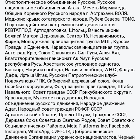
Этнополитическое объединение Русские, Русское
национальное объединение Атака, Мечеть Мирмамеда,
Община Коренного Русского народа г. Астрахани, ВОЛЯ,
Меджлис крымскотатарского народа, Рубеж Севера, ТОЙС,
О противодействии экстремистской деятельности,
РЕВТАТПОД, Артподготовка, Штольц, В честь иконы
Божией Матери Державная, Сектор 16, Независимость,
Фирма, Молодежная правозащитная группа МПГ, Курсом
Правды и Единения, Каракольская инициативная группа,
Автоград Крю, Союз Славянских Сил Руси, Алля-Аят,
Благотворительный пансионат Ак Умут, Русская
республика Русь, Арестантское уголовное единство,
Башкорт, Нация и свобода, Нация и свобода, W.H.С., Фалунь
Дафа, Иртыш Ultras, Русский Патриотический клуб-
Новокузнецк/РПК, Сибирский державный союз, Фонд
борьбы с коррупцией, Фонд защиты прав граждан, Штабы
Навального, Совет граждан СССР Прикубанского округа г.
Краснодара, Мужское государство, Народное
объединение русского движения, Народное движение
Адат, Народный совет граждан РСФСР СССР
Архангельской области, Проект Штурм, Граждане СССР,
Держава Союз Советских Светлых Родов, Совет Советских
Социалистических Районов, Meta Platforms Inc, Facebook,
Instagram, WhatsApp, СИЧ-С14, Добровольческое
Движение Организации украинских националистов, Черный