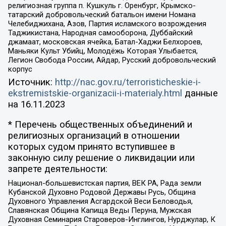
религиозная группа п. Кушкуль г. Оренбург, Крымско-
татарский добровольческий батальон имени Номана
Челебиджихана, Азов, Партия исламского возрождения
Таджикистана, Народная самооборона, Дуббайский
джамаат, московская ячейка, Батал-Хаджи Белхороев,
Маньяки Культ Убийц, Молодёжь Которая Улыбается,
Легион Свобода России, Айдар, Русский добровольческий
корпус
Источник:
http://nac.gov.ru/terroristicheskie-i-
ekstremistskie-organizacii-i-materialy.html
данные
на
16.11.2023
* Перечень общественных объединений и
религиозных организаций в отношении
которых судом принято вступившее в
законную силу решение о ликвидации или
запрете деятельности:
Национал-большевистская партия, ВЕК РА, Рада земли
Кубанской Духовно Родовой Державы Русь, Община
Духовного Управления Асгардской Веси Беловодья,
Славянская Община Капища Веды Перуна, Мужская
Духовная Семинария Староверов-Инглингов, Нурджулар, К