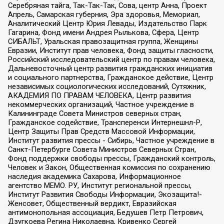
Серебряная тайга, Так-Так-Так, Сова, центр Анна, Проект
Апрель, Самарская губерния, Эра здоровья, Мемориал,
Аналитический Центр Юрия Левады, Издательство Парк
Гагарина, Фонд имени Андрея Рылькова, Сфера, Центр
СИБАЛЬТ, Уральская правозащитная группа, Женщины
Евразии, Институт прав человека, Фонд защиты гласности,
Российский исследовательский центр по правам человека,
Дальневосточный центр развития гражданских инициатив
и социального партнерства, Гражданское действие, Центр
независимых социологических исследований, Сутяжник,
АКАДЕМИЯ ПО ПРАВАМ ЧЕЛОВЕКА, Центр развития
некоммерческих организаций, Частное учреждение в
Калининграде Совета Министров северных стран,
Гражданское содействие, Трансперенси Интернешнл-Р,
Центр Защиты Прав Средств Массовой Информации,
Институт развития прессы - Сибирь, Частное учреждение в
Санкт-Петербурге Совета Министров Северных Стран,
Фонд поддержки свободы прессы, Гражданский контроль,
Человек и Закон, Общественная комиссия по сохранению
наследия академика Сахарова, Информационное
агентство МЕМО. РУ, Институт региональной прессы,
Институт Развития Свободы Информации, Экозащита!-
Женсовет, Общественный вердикт, Евразийская
антимонопольная ассоциация, Бедушев Петр Петрович,
Дзугкоева Регина Николаевна, Кривенко Сергей