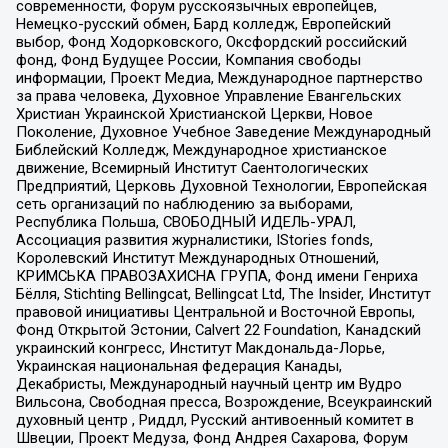
современности, Форум русскоязычных европейцев,
Немецко-русский обмен, Бард колледж, Европейский
выбор, Фонд Ходорковского, Оксфордский российский
фонд, Фонд Будущее России, Компания свободы
информации, Проект Медиа, Международное партнерство
за права человека, Духовное Управление Евангельских
Христиан Украинской Христианской Церкви, Новое
Поколение, Духовное Учебное Заведение Международный
Библейский Колледж, Международное христианское
движение, Всемирный Институт Саентологических
Предприятий, Церковь Духовной Технологии, Европейская
сеть организаций по наблюдению за выборами,
Республика Польша, СВОБОДНЫЙ ИДЕЛЬ-УРАЛ,
Ассоциация развития журналистики, IStories fonds,
Королевский Институт Международных Отношений,
КРИМСЬКА ПРАВОЗАХИСНА ГРУПА, Фонд имени Генриха
Бёлля, Stichting Bellingcat, Bellingcat Ltd, The Insider, Институт
правовой инициативы Центральной и Восточной Европы,
Фонд Открытой Эстонии, Calvert 22 Foundation, Канадский
украинский конгресс, Институт Макдональда-Лорье,
Украинская национальная федерация Канады,
Декабристы, Международный научный центр им Вудро
Вильсона, Свободная пресса, Возрождение, Всеукраинский
духовный центр , Риддл, Русский антивоенный комитет в
Швеции, Проект Медуза, Фонд Андрея Сахарова, Форум