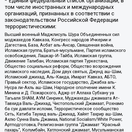
* Единый федеральный список организаций, в
том числе иностранных и международных
организаций, признанных в соответствии с
законодательством Российской Федерации
террористическими:
Высший военный Маджлисуль Шура Объединенных сил
моджахедов Кавказа, Конгресс народов Ичкерии и
Дагестана, База, Асбат аль-Ансар, Священная война,
Исламская группа, Братья-мусульмане, Партия исламского
освобождения, Лашкар-И-Тайба, Исламская группа,
Движение Талибан, Исламская партия Туркестана,
Общество социальных реформ, Общество возрождения
исламского наследия, Дом двух святых, Джунд аш-Шам,
Исламский джихад, Аль-Каида, Имарат Кавказ, АБТО,
Правый сектор, Исламское государство, Джабха аль-
Нусра ли-Ахль аш-Шам, Народное ополчение имени К.
Минина и Д. Пожарского, Аджр от Аллаха Субхану уа
Тагьаля SHAM, АУМ Синрике, Муджахеды джамаата Ат-
Тавхида Валь-Джихад, Чистопольский Джамаат, Рохнамо
ба суи давлати исломи, Террористическое сообщество
Сеть, Катиба Таухид валь-Джихад, Хайят Тахрир аш-Шам,
Ахлю Сунна Валь Джамаа, National Socialism/White Power,
Артподготовка, Религиозная группа “Джамаат “Красный
пахарь”, Колумбайн, Хатлонский джамаат, Мусульманская