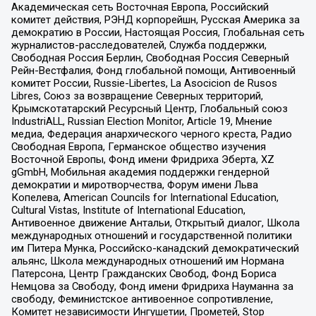
Академическая сеть Восточная Европа, Российский
комитет действия, РЭНД корпорейшн, Русская Америка за
демократию в России, Настоящая Россия, Глобальная сеть
журналистов-расследователей, Служба поддержки,
Свободная Россия Берлин, Свободная Россия Северный
Рейн-Вестфалия, Фонд глобальной помощи, Антивоенный
комитет России, Russie-Libertes, La Asocicion de Rusos
Libres, Союз за возвращение Северных территорий,
Крымскотатарский Ресурсный Центр, Глобальный союз
IndustriALL, Russian Election Monitor, Article 19, Мнение
медиа, Федерация анархического черного креста, Радио
Свободная Европа, Германское общество изучения
Восточной Европы, Фонд имени Фридриха Эберта, XZ
gGmbH, Мобильная академия поддержки гендерной
демократии и миротворчества, Форум имени Льва
Копелева, American Councils for International Education,
Cultural Vistas, Institute of International Education,
Антивоенное движение Антальи, Открытый диалог, Школа
международных отношений и государственной политики
им Питера Мунка, Российско-канадский демократический
альянс, Школа международных отношений им Нормана
Патерсона, Центр Гражданских Свобод, Фонд Бориса
Немцова за Свободу, Фонд имени Фридриха Науманна за
свободу, Феминистское антивоенное сопротивление,
Комитет независимости Ингушетии, Прометей, Stop